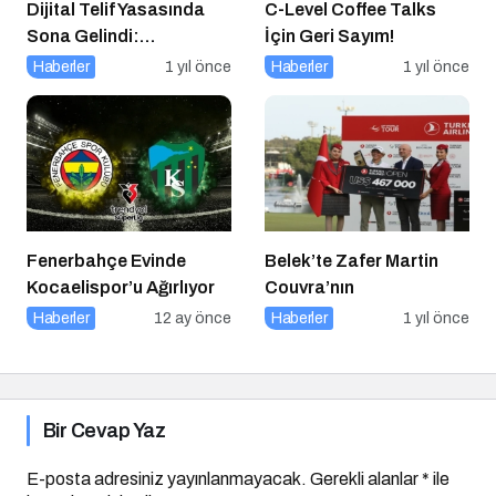
Dijital Telif Yasasında
C-Level Coffee Talks
Sona Gelindi:
İçin Geri Sayım!
Yayıncılara Haziran
Haberler
1 yıl önce
Haberler
1 yıl önce
Müjdesi
Fenerbahçe Evinde
Belek’te Zafer Martin
Kocaelispor’u Ağırlıyor
Couvra’nın
Haberler
12 ay önce
Haberler
1 yıl önce
Bir Cevap Yaz
E-posta adresiniz yayınlanmayacak.
Gerekli alanlar
*
ile