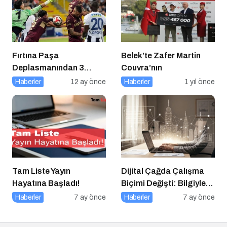
Fırtına Paşa
Belek’te Zafer Martin
Deplasmanından 3
Couvra’nın
Puanla Ayrıldı
Haberler
12 ay önce
Haberler
1 yıl önce
Tam Liste Yayın
Dijital Çağda Çalışma
Hayatına Başladı!
Biçimi Değişti: Bilgiyle
Para Kazananların Yeni
Haberler
7 ay önce
Haberler
7 ay önce
Düzeni