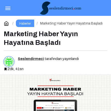
Malatya’dan Dünyaya: Tufan Değirmenci,
Fethiye’de Ringe Çıkıyor
Paylaş
Yorum Yap
Marketing Haber Yayın Hayatına Başladı
Haberler
Marketing Haber Yayın
Hayatına Başladı
Seslendirmeci
tarafından yayınlandı
2dk, 41sn