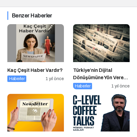
Benzer Haberler
Kaç Çeşit Haber Vardır?
Türkiye’nin Dijital
Dönüşümüne Yön Veren
Haberler
1 yıl önce
15 Platform
Haberler
1 yıl önce