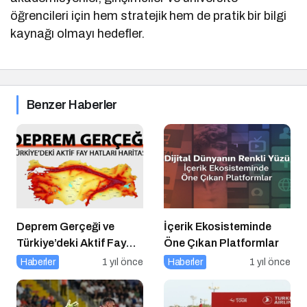
öğrencileri için hem stratejik hem de pratik bir bilgi
kaynağı olmayı hedefler.
Benzer Haberler
Deprem Gerçeği ve
İçerik Ekosisteminde
Türkiye’deki Aktif Fay
Öne Çıkan Platformlar
Hatları (Tüm Şehirler)
Haberler
1 yıl önce
Haberler
1 yıl önce