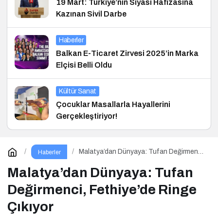
19 Mart: Türkiye’nin Siyasi Hafızasına
Kazınan Sivil Darbe
Haberler
Balkan E-Ticaret Zirvesi 2025’in Marka
Elçisi Belli Oldu
Kültür Sanat
Çocuklar Masallarla Hayallerini
Gerçekleştiriyor!
Malatya’dan Dünyaya: Tufan Değirmenci,
Haberler
Fethiye’de Ringe Çıkıyor
Malatya’dan Dünyaya: Tufan
Değirmenci, Fethiye’de Ringe
Çıkıyor