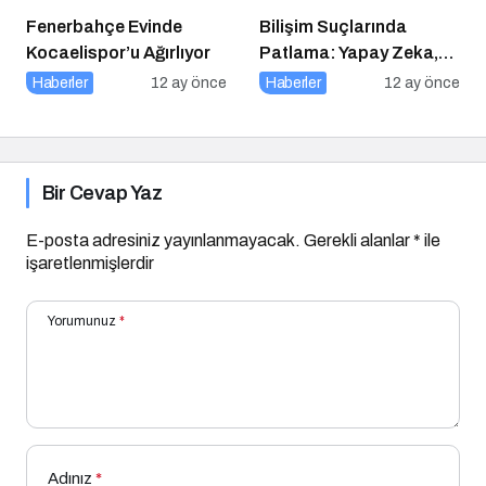
Fenerbahçe Evinde
Bilişim Suçlarında
Kocaelispor’u Ağırlıyor
Patlama: Yapay Zeka,
Sahte Siteler ve Dijital
Haberler
12 ay önce
Haberler
12 ay önce
Tuzaklar Tehlike Saçıyor
Bir Cevap Yaz
E-posta adresiniz yayınlanmayacak.
Gerekli alanlar
*
ile
işaretlenmişlerdir
Yorumunuz
*
Adınız
*