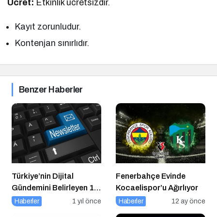
Ücret:
Etkinlik ücretsizdir.
Kayıt zorunludur.
Kontenjan sınırlıdır.
Benzer Haberler
Türkiye’nin Dijital
Fenerbahçe Evinde
Gündemini Belirleyen 15
Kocaelispor’u Ağırlıyor
Haber Sitesi
Haberler
1 yıl önce
Haberler
12 ay önce