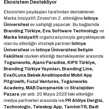
Ekosistem Destekliyor
Ekosistem paydaşları tarafından desteklenen
Marka İnisiyatifi Zirvesi’nin 2. etkinliğine
İstinye
Üniversitesi
ev sahipliği yapacak. Bu bağlamda
Branding Türkiye, Eva Software Technology
ve
Marka İnisiyatifi
organizasyonuyla gerçekleşecek
olan bu etkinliğin stratejik partneri
İstinye
Üniversitesi
ve
İstinye Üniversitesi İletişim
Fakültesi
olurken etkinliği destekleyenler arasında
Toganworks, Ajans Paradise, KIPS Türkiye,
Branding Türkiye Yayınları, Branding Line,
Eva&Luna Bebek Ansiklopedisi Mobil App
Pitgrowth, Fuzul Ventures, Toganworks
Academy, MAB Danışmanlık
ve
Stratejiden
Pazara
yer aldı. 20 Mayıs 2025’teki etkinliğin
medya partnerleri arasında ise
PR Atölye Dergisi,
Technologic, Teleskop App, TanıtımTR, Badi