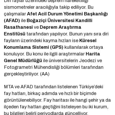
Diri faylar üzerindeki deprem hareketliliği
sismometreler aracılığıyla takip ediliyor. Bu
çalışmalar
Afet Acil Durum Yönetimi Başkanlığı
(AFAD)
ile
Boğaziçi Üniversitesi Kandilli
Rasathanesi
ve
Deprem Araştırma
Enstitüsü
tarafından yapılıyor. Bunun yanı sıra diri
fayların üzerindeki kayma hızları ise
Küresel
Konumlama Sistemi (GPS)
kullanılarak ortaya
konuluyor. Bu konu ile ilgili araştırmalar
Harita
Genel Müdürlüğü
ile üniversitelerin Jeodezi ve
Fotogrametri Mühendisliği bölümleri tarafından
gerçekleştiriliyor. (AA)
MTA ve AFAD tarafından listelenen Türkiye’deki
fay hatları, birkaç adımda ve hızlı bir biçimde
görüntülenebiliyor. Fay haritası ile hangi şehir ya da
ilçeden fay hatları geçtiğini listeleyen bu iki kurum,
bu bilgileri belirli periyodlarda güncelliyor.