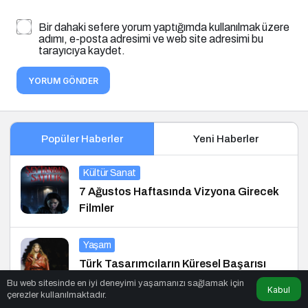
Bir dahaki sefere yorum yaptığımda kullanılmak üzere
adımı, e-posta adresimi ve web site adresimi bu
tarayıcıya kaydet.
YORUM GÖNDER
Popüler Haberler
Yeni Haberler
Kültür Sanat
7 Ağustos Haftasında Vizyona Girecek
Filmler
Yaşam
Türk Tasarımcıların Küresel Başarısı
Bu web sitesinde en iyi deneyimi yaşamanızı sağlamak için
Kabul
çerezler kullanılmaktadır.