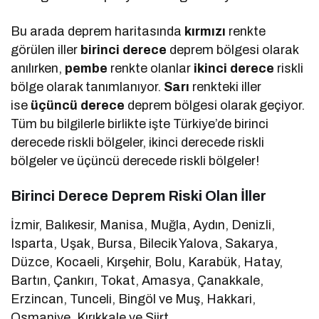
Bu arada deprem haritasında
kırmızı
renkte
görülen iller
birinci derece
deprem bölgesi olarak
anılırken,
pembe
renkte olanlar
ikinci derece
riskli
bölge olarak tanımlanıyor.
Sarı
renkteki iller
ise
üçüncü derece
deprem bölgesi olarak geçiyor.
Tüm bu bilgilerle birlikte işte Türkiye’de birinci
derecede riskli bölgeler, ikinci derecede riskli
bölgeler ve üçüncü derecede riskli bölgeler!
Birinci Derece Deprem Riski Olan İller
İzmir, Balıkesir, Manisa, Muğla, Aydın, Denizli,
Isparta, Uşak, Bursa, Bilecik Yalova, Sakarya,
Düzce, Kocaeli, Kırşehir, Bolu, Karabük, Hatay,
Bartın, Çankırı, Tokat, Amasya, Çanakkale,
Erzincan, Tunceli, Bingöl ve Muş, Hakkari,
Osmaniye, Kırıkkale ve Siirt.