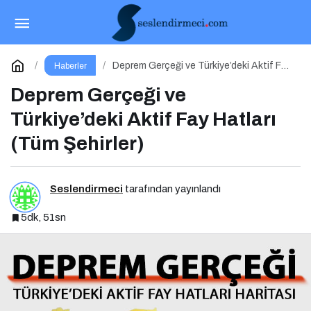
Marka İnisiyatifi Zirvesi 20 Mayıs’ta İstinye
Üniversitesi’nde!
Paylaş
Yorum Yap
Deprem Gerçeği ve Türkiye’deki Aktif Fay
Haberler
Hatları (Tüm Şehirler)
Deprem Gerçeği ve
Türkiye’deki Aktif Fay Hatları
(Tüm Şehirler)
Seslendirmeci
tarafından yayınlandı
5dk, 51sn