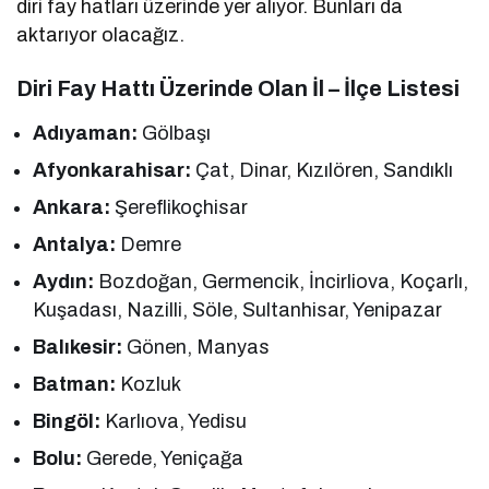
diri fay hatları üzerinde yer alıyor. Bunları da
aktarıyor olacağız.
Diri Fay Hattı Üzerinde Olan
İl – İlçe Listesi
Adıyaman:
Gölbaşı
Afyonkarahisar:
Çat, Dinar, Kızılören, Sandıklı
Ankara:
Şereflikoçhisar
Antalya:
Demre
Aydın:
Bozdoğan, Germencik, İncirliova, Koçarlı,
Kuşadası, Nazilli, Söle, Sultanhisar, Yenipazar
Balıkesir:
Gönen, Manyas
Batman:
Kozluk
Bingöl:
Karlıova, Yedisu
Bolu:
Gerede, Yeniçağa