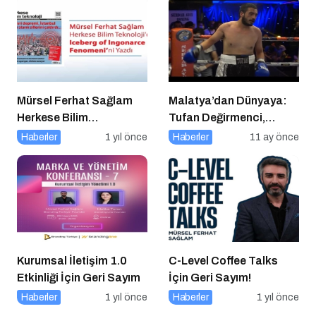
Mürsel Ferhat Sağlam
Malatya’dan Dünyaya:
Herkese Bilim
Tufan Değirmenci,
Teknoloji’de “Iceberg of
Fethiye’de Ringe Çıkıyor
Haberler
1 yıl önce
Haberler
11 ay önce
Ingonarce Fenomeni”ni
Yazdı
Kurumsal İletişim 1.0
C-Level Coffee Talks
Etkinliği İçin Geri Sayım
İçin Geri Sayım!
Haberler
1 yıl önce
Haberler
1 yıl önce