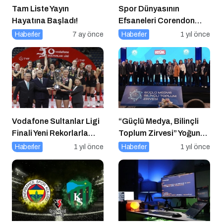
Tam Liste Yayın
Spor Dünyasının
Hayatına Başladı!
Efsaneleri Corendon
Sport Talks’ta
Haberler
7 ay önce
Haberler
1 yıl önce
Buluşuyor
Vodafone Sultanlar Ligi
“Güçlü Medya, Bilinçli
Finali Yeni Rekorlarla
Toplum Zirvesi” Yoğun
Tamamlandı
Katılımla Gerçekleşti
Haberler
1 yıl önce
Haberler
1 yıl önce