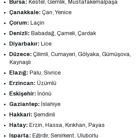
Bursa:
Kestel, Gemlik, Mustafakemalpaşa
Çanakkale:
Çan, Yenice
Çorum:
Laçin
Denizli:
Babadağ, Çameli, Çardak
Diyarbakır:
Lice
Düzece:
Çilimli, Cumayeri, Gölyaka, Gümüşova,
Kaynaşlı
Elazığ:
Palu, Sivrice
Erzincan:
Üzümlü
Eskişehir:
İnönü
Gaziantep:
İslahiye
Hakkari:
Şemdinli
Hatay:
Erzin, Hassa, Kırıkhan, Payas
Isparta:
Eğirdir, Senirkent, Uluborlu