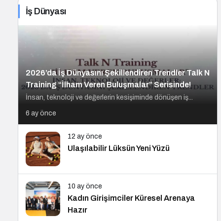
İş Dünyası
2026’da İş Dünyasını Şekillendiren Trendler Talk N
Training “İlham Veren Buluşmalar” Serisinde!
İnsan, teknoloji ve değerlerin kesişiminde dönüşen iş...
6 ay önce
12 ay önce
Ulaşılabilir Lüksün Yeni Yüzü
10 ay önce
Kadın Girişimciler Küresel Arenaya
Hazır