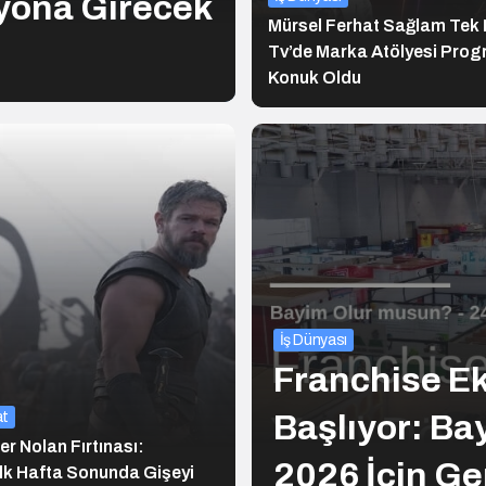
zyona Girecek
Mürsel Ferhat Sağlam Tek 
Tv’de Marka Atölyesi Pro
Konuk Oldu
İş Dünyası
Franchise E
at
Başlıyor: Ba
r Nolan Fırtınası:
2026 İçin Ge
lk Hafta Sonunda Gişeyi