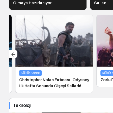
Olmaya Hazırlanıyor
Salladı!
Kültür Sanat
Kültür San
Christopher Nolan Fırtınası: Odyssey
Zorlu PSM
İlk Hafta Sonunda Gişeyi Salladı!
Teknoloji