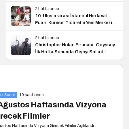
2 hafta önce
10. Uluslararası İstanbul Hırdavat
Fuarı, Küresel Ticaretin Yeni Merkezi
Olmaya Hazırlanıyor
2 hafta önce
Christopher Nolan Fırtınası: Odyssey
İlk Hafta Sonunda Gişeyi Salladı!
tür Sanat
19 saat önce
Ağustos Haftasında Vizyona
recek Filmler
ustos Haftasında Vizyona Girecek Filmler Açıklandı:...