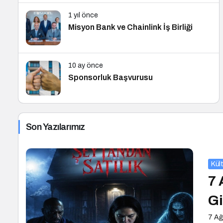
1 yıl önce
Misyon Bank ve Chainlink İş Birliği
10 ay önce
Sponsorluk Başvurusu
Son Yazılarımız
Kül
7 
Gi
7 Ağ