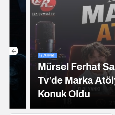
İş Dünyası
Mürsel Ferhat Sağla
Tv’de Marka Atölyesi
Konuk Oldu