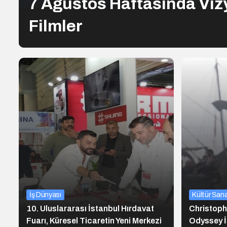
7 Ağustos Haftasında Vi
Filmler
İş Dünyası
Kültür San
10. Uluslararası İstanbul Hırdavat
Christophe
Fuarı, Küresel Ticaretin Yeni Merkezi
Odyssey İ