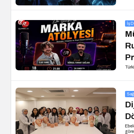
İş 
Mü
Ru
P
Türk
Sağ
Di
D
Ebel
göre