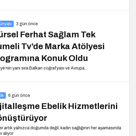
Dünyası
3 gün önce
rsel Ferhat Sağlam Tek
meli Tv’de Marka Atölyesi
rogramına Konuk Oldu
iye’nin yanı sıra Balkan coğrafyası ve Avrupa...
lık
6 gün önce
jitalleşme Ebelik Hizmetlerini
önüştürüyor
er artık yalnızca doğumda değil, kadın sağlığının her aşamasında
v alıyor