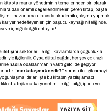
 kitapta marka yönetiminin temellerinden biri olarak
ramlara dair önemli değerlendirmeler içeren kitap, başta
 iletişim – pazarlama alanında akademik çalışma yapmak
kariyer hedefleyenler için başucu kaynağı niteliğinde.
ve içeriği ile ilgili detaylar!
e
iletişim
sektörleri ile ilgili kavramlarda çoğunlukla
r’iyle ilgilenilir. Oysa dijital çağda, her şey çok hızlı
erine nasıla odaklanmanın vakti geldi de geçiyor.
ar artık
“markalaşmak nedir?”
sorusu ile ilgilenmeyi
oğunlaşmalıdırlar. İşte bu kitabın yazılış amacı
ıklı stratejik marka yönetimi ile ilgili bilgi, ipucu ve