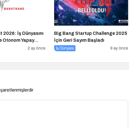
 2026: İş Dünyasını
Big Bang Startup Challenge 2025
 ve Otonom Yapay
İçin Geri Sayım Başladı
Hazırlıyor
2 ay önce
İş Dünyası
9 ay önce
 işaretlenmişlerdir