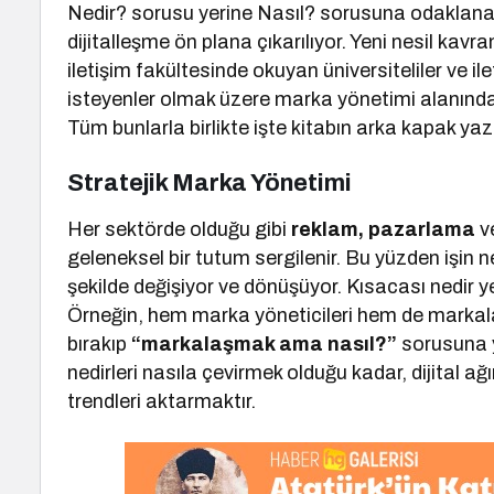
Nedir? sorusu yerine Nasıl? sorusuna odaklanan
dijitalleşme ön plana çıkarılıyor. Yeni nesil kav
iletişim fakültesinde okuyan üniversiteliler ve
isteyenler olmak üzere marka yönetimi alanında 
Tüm bunlarla birlikte işte kitabın arka kapak yazısı 
Stratejik Marka Yönetimi
Her sektörde olduğu gibi
reklam, pazarlama
v
geleneksel bir tutum sergilenir. Bu yüzden işin nedi
şekilde değişiyor ve dönüşüyor. Kısacası nedir y
Örneğin, hem marka yöneticileri hem de markal
bırakıp
“markalaşmak ama nasıl?”
sorusuna y
nedirleri nasıla çevirmek olduğu kadar, dijital ağırl
trendleri aktarmaktır.