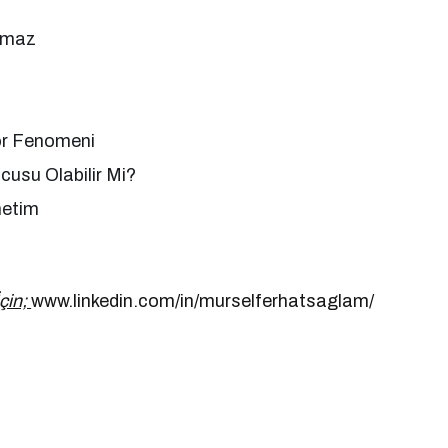
lamaz
ör Fenomeni
usu Olabilir Mi?
netim
çin;
www.linkedin.com/in/murselferhatsaglam/