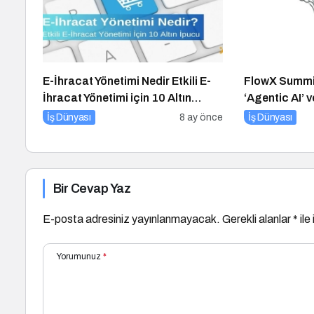
E-İhracat Yönetimi Nedir Etkili E-
FlowX Summit
İhracat Yönetimi için 10 Altın
‘Agentic AI’
İpucu
Zeka Çağına 
İş Dünyası
8 ay önce
İş Dünyası
Bir Cevap Yaz
E-posta adresiniz yayınlanmayacak.
Gerekli alanlar
*
ile
Yorumunuz
*