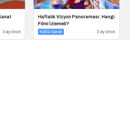
 Sanat
Haftalık Vizyon Panoraması: Hangi
Filmi İzlemeli?
3 ay önce
Kültür Sanat
3 ay önce
lodik
Bu Hafta Vizyona Girenler ve Başka
Bahar Festivali!
4 ay önce
Kültür Sanat
4 ay önce