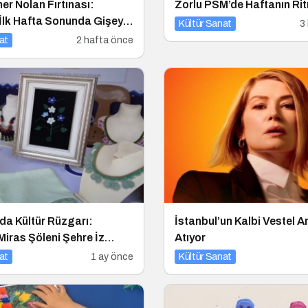
er Nolan Fırtınası:
Zorlu PSM’de Haftanın Ri
İlk Hafta Sonunda Gişeyi
Kültür Sanat
3
at
2 hafta önce
da Kültür Rüzgarı:
İstanbul’un Kalbi Vestel A
iras Şöleni Şehre İz
Atıyor
at
1 ay önce
Kültür Sanat