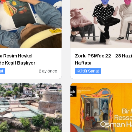
ı Resim Heykel
Zorlu PSM’de 22 – 28 Haz
e Keşif Başlıyor!
Haftası
at
2 ay önce
Kültür Sanat