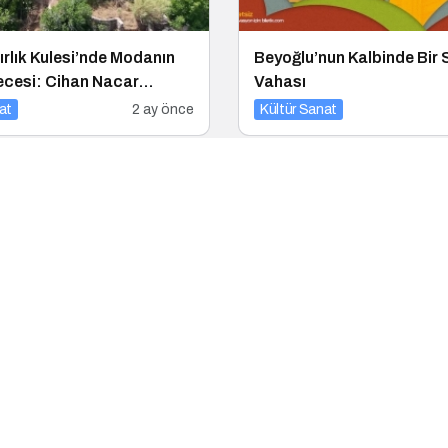
dırlık Kulesi’nde Modanın
Beyoğlu’nun Kalbinde Bir
ecesi: Cihan Nacar
Vahası
at
2 ay önce
Kültür Sanat
 Çocuk Tiyatrosu 19
Türk Popunun 70 Yıllık Me
50 Gösterimle Sahne
Destanı
at
4 ay önce
Kültür Sanat