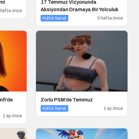
tmi
17 Temmuz Vizyonunda
Aksiyondan Dramaya Bir Yolculuk
 hafta önce
Kültür Sanat
3 hafta önce
mfi’de
Zorlu PSM’de Temmuz
Kültür Sanat
1 ay önce
1 ay önce