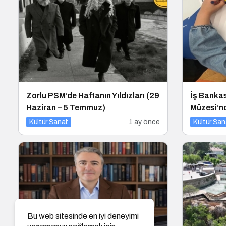
Zorlu PSM’de Haftanın Yıldızları (29
İş Bankas
Haziran – 5 Temmuz)
Müzesi’nd
Kültür Sanat
1 ay önce
Kültür San
Bu web sitesinde en iyi deneyimi