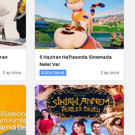
iran
5 Haziran Haftasında Sinemada
Neler Var
2 ay önce
Kültür Sanat
2 ay önce