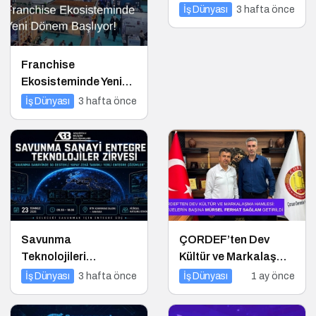
Üniversite Partnerleri
İş Dünyası
3 hafta önce
Franchise
Ekosisteminde Yeni
Dönem Başlıyor:
İş Dünyası
3 hafta önce
Bayim Olur Musun?
Fuarı 2026 İçin Geri
Sayım!
Savunma
ÇORDEF’ten Dev
Teknolojileri
Kültür ve Markalaşma
Entegrasyon Zirvesi
Hamlesi: Projelerin
İş Dünyası
3 hafta önce
İş Dünyası
1 ay önce
Ankara’da
Başına Mürsel Ferhat
Gerçekleşecek!
Sağlam Getirildi