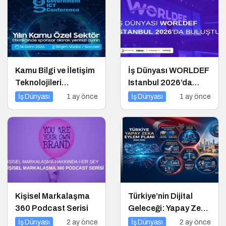
Kamu Bilgi ve İletişim
İş Dünyası WORLDEF
Teknolojileri
Istanbul 2026’da
Konferansı 2026 İçin
Buluştu
İş Dünyası
1 ay önce
İş Dünyası
1 ay önce
Geri Sayım!
Kişisel Markalaşma
Türkiye’nin Dijital
360 Podcast Serisi
Geleceği: Yapay Zeka
Çağında “BİLGE”
İş Dünyası
2 ay önce
İş Dünyası
2 ay önce