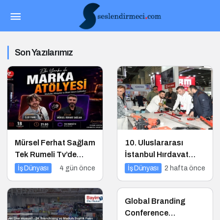
Son Yazılarımız
Mürsel Ferhat Sağlam
10. Uluslararası
Tek Rumeli Tv’de
İstanbul Hırdavat
Marka Atölyesi
Fuarı, Küresel
İş Dünyası
4 gün önce
İş Dünyası
2 hafta önce
Programına Konuk
Ticaretin Yeni Merkezi
Oldu
Olmaya Hazırlanıyor
Global Branding
Conference