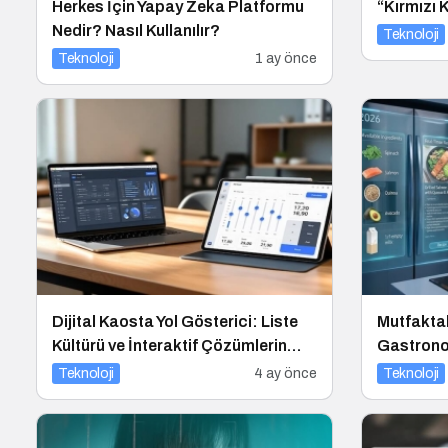
Herkes İçin Yapay Zeka Platformu
“Kırmızı K
Nedir? Nasıl Kullanılır?
Teknoloji
Teknoloji
1 ay önce
Dijital Kaosta Yol Gösterici: Liste
Mutfakta
Kültürü ve İnteraktif Çözümlerin
Gastronom
Geleceği
Programl
Teknoloji
4 ay önce
Teknoloji