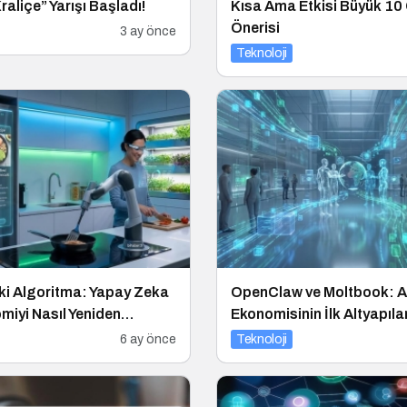
raliçe” Yarışı Başladı!
Kısa Ama Etkisi Büyük 10
Önerisi
3 ay önce
Teknoloji
ki Algoritma: Yapay Zeka
OpenClaw ve Moltbook: A
iyi Nasıl Yeniden
Ekonomisinin İlk Altyapılar
ıyor?
6 ay önce
Teknoloji