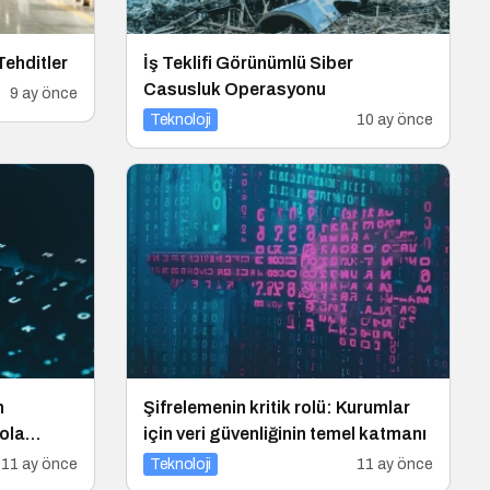
ehditler
İş Teklifi Görünümlü Siber
Casusluk Operasyonu
9 ay önce
Teknoloji
10 ay önce
n
Şifrelemenin kritik rolü: Kurumlar
rola
için veri güvenliğinin temel katmanı
11 ay önce
Teknoloji
11 ay önce