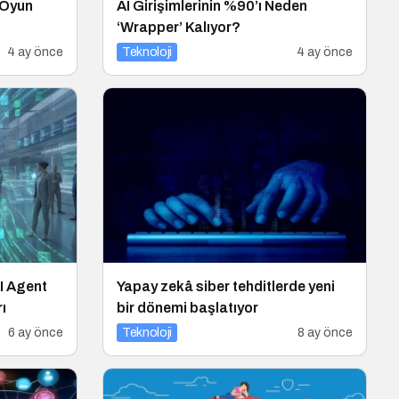
 Oyun
AI Girişimlerinin %90’ı Neden
‘Wrapper’ Kalıyor?
4 ay önce
Teknoloji
4 ay önce
I Agent
Yapay zekâ siber tehditlerde yeni
ı
bir dönemi başlatıyor
6 ay önce
Teknoloji
8 ay önce