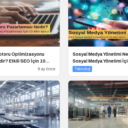
toru Optimizasyonu
Sosyal Medya Yönetimi Ned
ir? Etkili SEO İçin 10
Sosyal Medya Yönetimi İçi
cu
İpucu
9 ay önce
Teknoloji