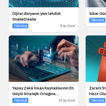
Dijital dünyanın yeni tehdidi:
Siber Güve
SnakeStealer
Teknoloji
Teknoloji
9 ay önce
Yapay Zekâ İnsan Kaynaklarının En
Zararlı S
Güçlü Stratejik Ortağına
Hazır Olu
Dönüşüyor
Teknoloji
10 ay önce
Teknoloji