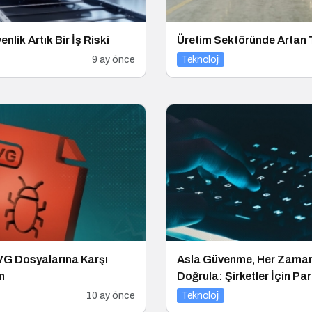
nlik Artık Bir İş Riski
Üretim Sektöründe Artan T
9 ay önce
Teknoloji
VG Dosyalarına Karşı
Asla Güvenme, Her Zama
n
Doğrula: Şirketler İçin Pa
Güvenliği Alarmı
10 ay önce
Teknoloji