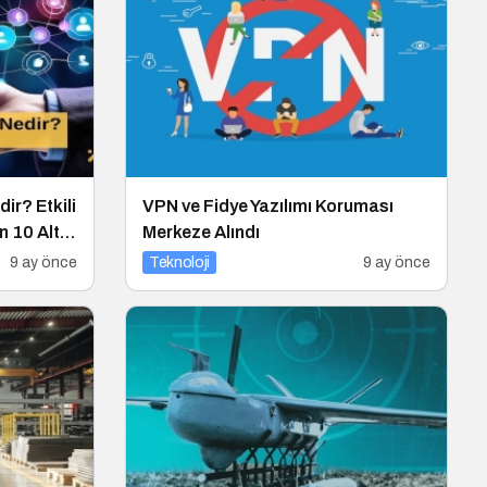
ir? Etkili
VPN ve Fidye Yazılımı Koruması
n 10 Altın
Merkeze Alındı
9 ay önce
Teknoloji
9 ay önce