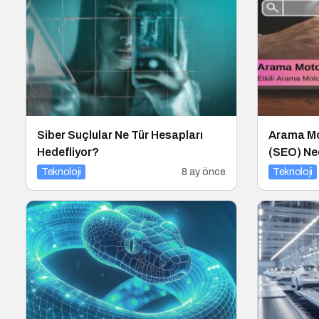
Siber Suçlular Ne Tür Hesapları
Arama Mo
Hedefliyor?
(SEO) Ned
Altın İpu
Teknoloji
8 ay önce
Teknoloji