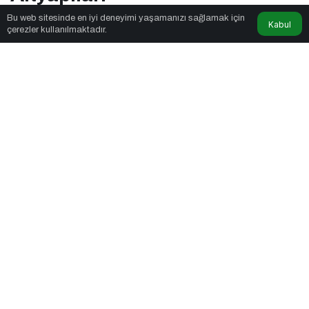
Bu web sitesinde en iyi deneyimi yaşamanızı sağlamak için
Kabul
çerezler kullanılmaktadır.
Seslendirmeci
tarafından yayınlandı
2dk, 18sn
OpenClaw ve Moltbook: AI Agent Ekonomisinin İlk Altyapıları