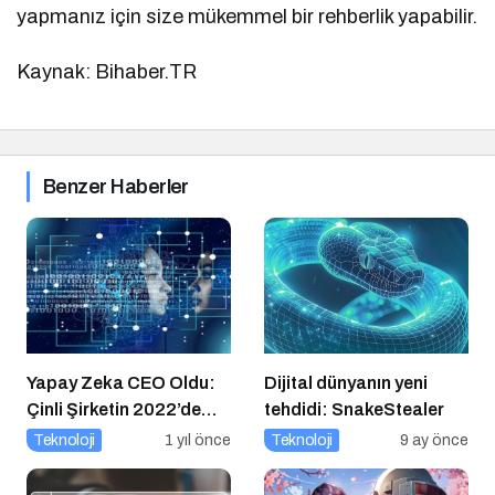
yapmanız için size mükemmel bir rehberlik yapabilir.
Kaynak: Bihaber.TR
Benzer Haberler
Yapay Zeka CEO Oldu:
Dijital dünyanın yeni
Çinli Şirketin 2022’de
tehdidi: SnakeStealer
Attığı Adım Yeniden
Teknoloji
1 yıl önce
Teknoloji
9 ay önce
Gündemde