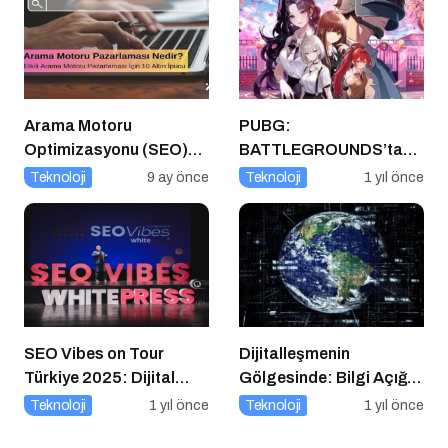
Arama Motoru
PUBG:
Optimizasyonu (SEO)
BATTLEGROUNDS’tan
Nedir? Etkili SEO İçin 10
1 Nisan Şakası
Teknoloji
9 ay önce
Teknoloji
1 yıl önce
Altın İpucu
SEO Vibes on Tour
Dijitalleşmenin
Türkiye 2025: Dijital
Gölgesinde: Bilgi Açığı
Dünyanın Nabzını Tutan
Büyüyor mu?
Teknoloji
1 yıl önce
Teknoloji
1 yıl önce
Etkinlik