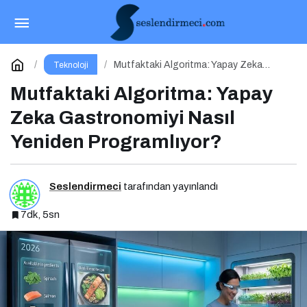
OpenClaw ve Moltbook: AI Agent Ekonomisinin
İlk Altyapıları
Paylaş
Yorum Yap
Mutfaktaki Algoritma: Yapay Zeka
Teknoloji
Gastronomiyi Nasıl Yeniden
Programlıyor?
Mutfaktaki Algoritma: Yapay
Zeka Gastronomiyi Nasıl
Yeniden Programlıyor?
Seslendirmeci
tarafından yayınlandı
7dk, 5sn