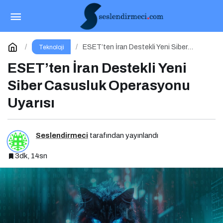
Dijital Bahar Temizliği: Hareketsiz
Hesaplarınızı Temizlemenin Zamanı Geldi!
Paylaş
Yorum Yap
ESET’ten İran Destekli Yeni Siber
Teknoloji
Casusluk Operasyonu Uyarısı
ESET’ten İran Destekli Yeni
Siber Casusluk Operasyonu
Uyarısı
Seslendirmeci
tarafından yayınlandı
3dk, 14sn