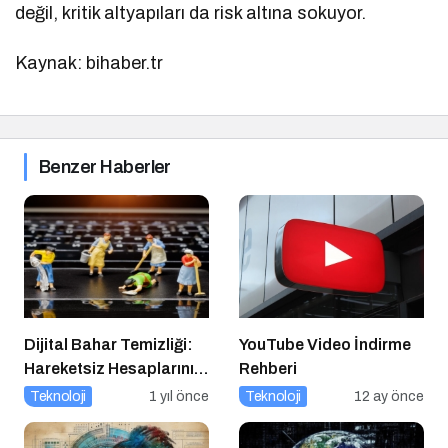
değil, kritik altyapıları da risk altına sokuyor.
Kaynak: bihaber.tr
Benzer Haberler
Dijital Bahar Temizliği:
YouTube Video İndirme
Hareketsiz Hesaplarınızı
Rehberi
Temizlemenin Zamanı
Teknoloji
1 yıl önce
Teknoloji
12 ay önce
Geldi!