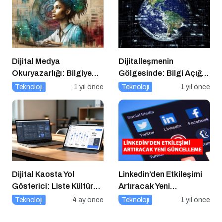
Dijital Medya
Dijitalleşmenin
Okuryazarlığı: Bilgiye
Gölgesinde: Bilgi Açığı
Erişimde Sorumluluk ve
Büyüyor mu?
Teknoloji
1 yıl önce
Teknoloji
1 yıl önce
Farkındalık
Dijital Kaosta Yol
Linkedin’den Etkileşimi
Gösterici: Liste Kültürü
Artıracak Yeni
ve İnteraktif Çözümlerin
Güncelleme
Teknoloji
4 ay önce
Teknoloji
1 yıl önce
Geleceği