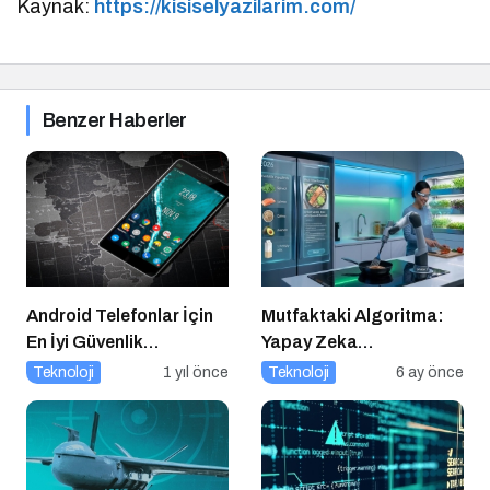
Kaynak:
https://kisiselyazilarim.com/
Benzer Haberler
Android Telefonlar İçin
Mutfaktaki Algoritma:
En İyi Güvenlik
Yapay Zeka
Uygulamaları
Gastronomiyi Nasıl
Teknoloji
1 yıl önce
Teknoloji
6 ay önce
Yeniden Programlıyor?