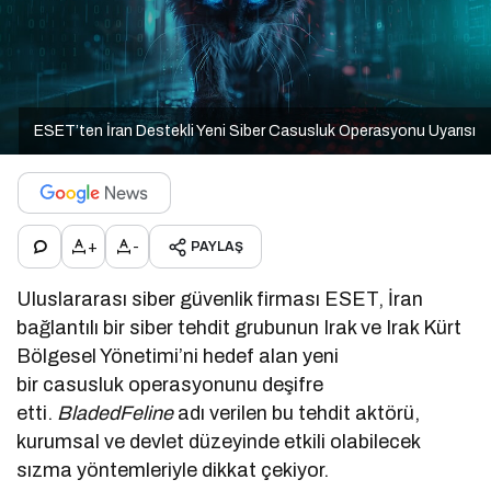
ESET’ten İran Destekli Yeni Siber Casusluk Operasyonu Uyarısı
+
-
PAYLAŞ
Uluslararası siber güvenlik firması ESET, İran
bağlantılı bir siber tehdit grubunun Irak ve Irak Kürt
Bölgesel Yönetimi’ni hedef alan yeni
bir casusluk operasyonunu deşifre
etti.
BladedFeline
adı verilen bu tehdit aktörü,
kurumsal ve devlet düzeyinde etkili olabilecek
sızma yöntemleriyle dikkat çekiyor.