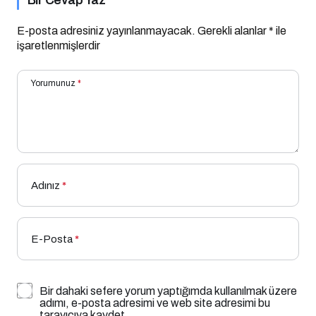
Bir Cevap Yaz
E-posta adresiniz yayınlanmayacak.
Gerekli alanlar
*
ile
işaretlenmişlerdir
Yorumunuz
*
Adınız
*
E-Posta
*
Bir dahaki sefere yorum yaptığımda kullanılmak üzere
adımı, e-posta adresimi ve web site adresimi bu
tarayıcıya kaydet.