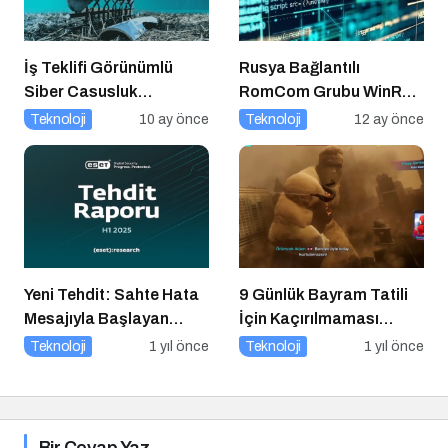
İş Teklifi Görünümlü
Rusya Bağlantılı
Siber Casusluk
RomCom Grubu WinRAR
Operasyonu
Açığını Hedef Aldı
Teknoloji
10 ay önce
Teknoloji
12 ay önce
Yeni Tehdit: Sahte Hata
9 Günlük Bayram Tatili
Mesajıyla Başlayan
İçin Kaçırılmaması
Siber Saldırılar
Gereken 8 Oyun
Teknoloji
1 yıl önce
Teknoloji
1 yıl önce
Yükselişte