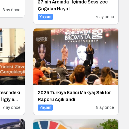
27’nin Ardında: İçimde Sessizce
Çoğalan Hayat
3 ay önce
Yaşam
4 ay önce
tesi’ndeki
2025 Türkiye Kalıcı Makyaj Sektör
İlgiyle
Raporu Açıklandı
7 ay önce
Yaşam
8 ay önce