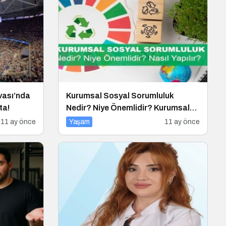
vası’nda
Kurumsal Sosyal Sorumluluk
ta!
Nedir? Niye Önemlidir? Kurumsal
Sosyal Sorumluluk Nasıl Yapılır?
11 ay önce
Yaşam
11 ay önce