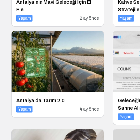
Antalya’nın Mavi Geleceği İçin El
Kahve Se
Ele
Stratejile
Yaşam
2 ay önce
Yaşam
Antalya’da Tarım 2.0
Geleceğin
Sahne Alı
Yaşam
4 ay önce
Yaşam