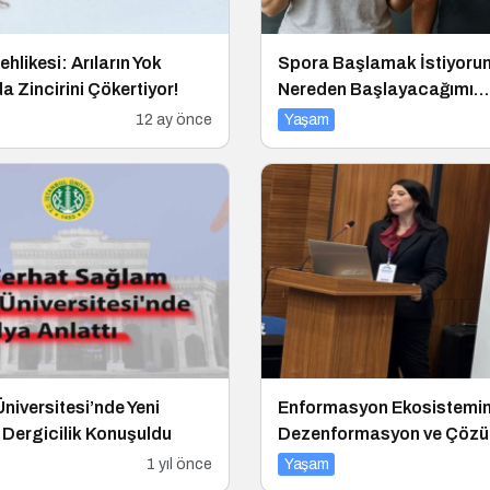
ehlikesi: Arıların Yok
Spora Başlamak İstiyor
a Zincirini Çökertiyor!
Nereden Başlayacağımı
Bilmiyorum!
12 ay önce
Yaşam
Üniversitesi’nde Yeni
Enformasyon Ekosistemi
Dergicilik Konuşuldu
Dezenformasyon ve Çöz
Arayışları
1 yıl önce
Yaşam