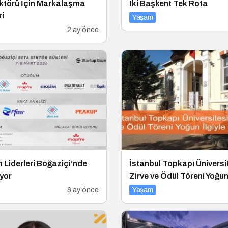
ktörü İçin Markalaşma
İki Başkent Tek Rota
ri
Yaşam
2 ay önce
 Liderleri Boğaziçi’nde
İstanbul Topkapı Üniversi
yor
Zirve ve Ödül Töreni Yoğun 
Gerçekleşti
6 ay önce
Yaşam