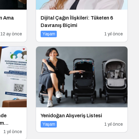
um Ama
Dijital Çağın İlişkileri: Tüketen 6
Davranış Biçimi
12 ay önce
Yaşam
1 yıl önce
nde
Yenidoğan Alışveriş Listesi
üm
Yaşam
1 yıl önce
1 yıl önce