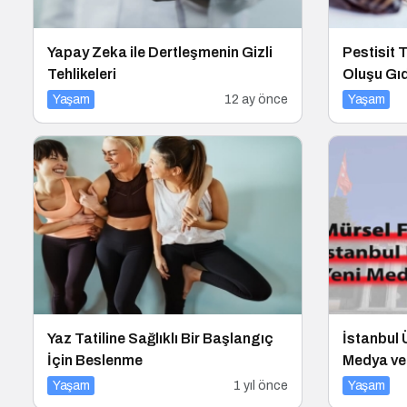
Yapay Zeka ile Dertleşmenin Gizli
Pestisit T
Tehlikeleri
Oluşu Gıd
Yaşam
12 ay önce
Yaşam
Yaz Tatiline Sağlıklı Bir Başlangıç
İstanbul 
İçin Beslenme
Medya ve 
Yaşam
1 yıl önce
Yaşam