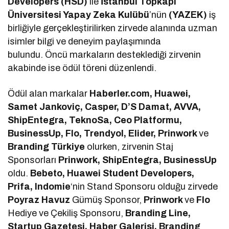
Developers (HSD)
ile
İstanbul Topkapı
Üniversitesi Yapay Zeka Kulübü
’nün
(YAZEK)
iş
birliğiyle gerçekleştirilirken zirvede alanında uzman
isimler bilgi ve deneyim paylaşımında
bulundu. Öncü markaların desteklediği zirvenin
akabinde ise ödül töreni düzenlendi.
Ödül alan markalar
Haberler.com, Huawei,
Samet Jankoviç, Casper, D’S Damat, AVVA,
ShipEntegra, TeknoSa, Ceo Platformu,
BusinessUp, Flo, Trendyol, Elider, Prinwork
ve
Branding Türkiye
olurken, zirvenin Staj
Sponsorları
Prinwork, ShipEntegra, BusinessUp
oldu.
Bebeto, Huawei Student Developers,
Prifa, Indomie
‘nin Stand Sponsoru olduğu zirvede
Poyraz Havuz
Gümüş Sponsor,
Prinwork
ve
Flo
Hediye ve Çekiliş Sponsoru,
Branding Line,
Startup Gazetesi, Haber Galerisi, Branding