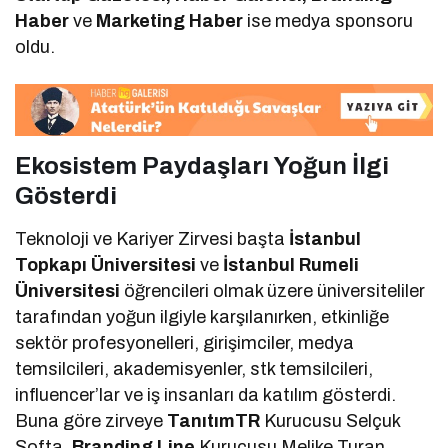
Haber
ve
Marketing Haber
ise medya sponsoru
oldu.
Ekosistem Paydaşları Yoğun İlgi
Gösterdi
Teknoloji ve Kariyer Zirvesi başta
İstanbul
Topkapı Üniversitesi
ve
İstanbul Rumeli
Üniversitesi
öğrencileri olmak üzere üniversiteliler
tarafından yoğun ilgiyle karşılanırken, etkinliğe
sektör profesyonelleri, girişimciler, medya
temsilcileri, akademisyenler, stk temsilcileri,
influencer’lar ve iş insanları da katılım gösterdi.
Buna göre zirveye
TanıtımTR
Kurucusu Selçuk
Softa,
Branding Line
Kurucusu Melike Turan,