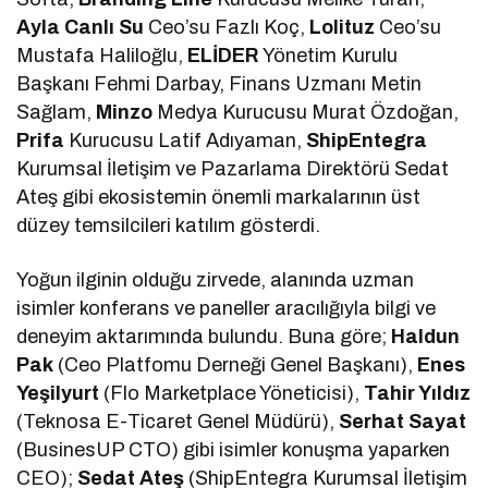
Ayla Canlı Su
Ceo’su Fazlı Koç,
Lolituz
Ceo’su
Mustafa Haliloğlu,
ELİDER
Yönetim Kurulu
Başkanı Fehmi Darbay, Finans Uzmanı Metin
Sağlam,
Minzo
Medya Kurucusu Murat Özdoğan,
Prifa
Kurucusu Latif Adıyaman,
ShipEntegra
Kurumsal İletişim ve Pazarlama Direktörü Sedat
Ateş gibi ekosistemin önemli markalarının üst
düzey temsilcileri katılım gösterdi.
Yoğun ilginin olduğu zirvede, alanında uzman
isimler konferans ve paneller aracılığıyla bilgi ve
deneyim aktarımında bulundu. Buna göre;
Haldun
Pak
(Ceo Platfomu Derneği Genel Başkanı),
Enes
Yeşilyurt
(Flo Marketplace Yöneticisi),
Tahir Yıldız
(Teknosa E-Ticaret Genel Müdürü),
Serhat Sayat
(BusinesUP CTO) gibi isimler konuşma yaparken
CEO);
Sedat Ateş
(ShipEntegra Kurumsal İletişim