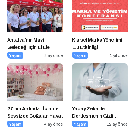
Antalya’nın Mavi
Kişisel Marka Yönetimi
Geleceği İçin El Ele
1.0 Etkinliği
Yaşam
2 ay önce
Yaşam
1 yıl önce
27’nin Ardında: İçimde
Yapay Zeka ile
Sessizce Çoğalan Hayat
Dertleşmenin Gizli
Tehlikeleri
Yaşam
4 ay önce
Yaşam
12 ay önce