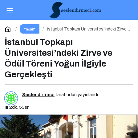
2025 Türkiye Kalıcı Makyaj Sektör Raporu
Açıklandı
Paylaş
Yorum Yap
İstanbul Topkapı Üniversitesi’ndeki Zirve
Yaşam
ve Ödül Töreni Yoğun İlgiyle Gerçekleşti
İstanbul Topkapı
Üniversitesi’ndeki Zirve ve
Ödül Töreni Yoğun İlgiyle
Gerçekleşti
Seslendirmeci
tarafından yayınlandı
2dk, 53sn