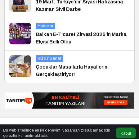
19 Mart: Türkiye’nin Siyasi Hafızasına
Kazınan Sivil Darbe
Haberler
Balkan E-Ticaret Zirvesi 2025’in Marka
Elçisi Belli Oldu
Kültür Sanat
Çocuklar Masallarla Hayallerini
Gerçekleştiriyor!
© Telif Hakkı 30.01.2012, Tüm Hakları Saklıdır.
haber
,
en iyiler
Bu web sitesinde en iyi deneyimi yaşamanızı sağlamak için
listesi
,
bihaber
,
sağlıklı
Kabul
çerezler kullanılmaktadır.