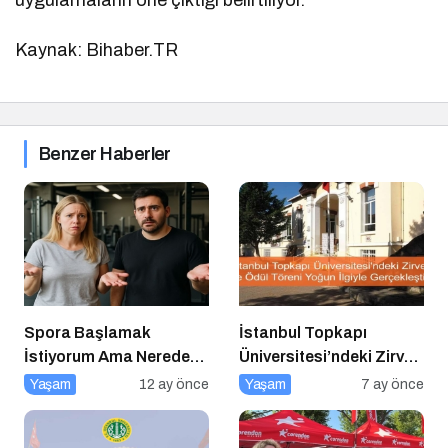
uygulamaların öne çıktığı belirtiliyor.
Kaynak: Bihaber.TR
Benzer Haberler
Spora Başlamak
İstanbul Topkapı
İstiyorum Ama Nereden
Üniversitesi’ndeki Zirve
Başlayacağımı
ve Ödül Töreni Yoğun
Yaşam
12 ay önce
Yaşam
7 ay önce
Bilmiyorum!
İlgiyle Gerçekleşti