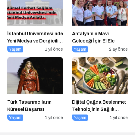
İstanbul Üniversitesi’nde
Antalya’nın Mavi
Yeni Medya ve Dergicilik
Geleceği İçin El Ele
Konuşuldu
Yaşam
1 yıl önce
Yaşam
2 ay önce
Türk Tasarımcıların
Dijital Çağda Beslenme:
Küresel Başarısı
Teknolojinin Sağlık
Üzerindeki Etkileri ve
Yaşam
1 yıl önce
Yaşam
1 yıl önce
Yeni Alışkanlıklar