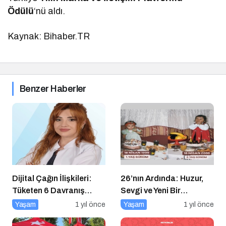
Ödülü
‘nü aldı.
Kaynak: Bihaber.TR
Benzer Haberler
Dijital Çağın İlişkileri:
26’nın Ardında: Huzur,
Tüketen 6 Davranış
Sevgi ve Yeni Bir
Biçimi
Başlangıç
Yaşam
1 yıl önce
Yaşam
1 yıl önce