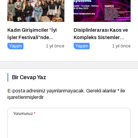
Kadın Girişimciler “İyi
Disiplinlerarası Kaos ve
İşler Festivali”nde
Kompleks Sistemler
Buluştu
Sempozyumu İçin Geri
Yaşam
1 yıl önce
Yaşam
1 yıl önce
Sayım!
Bir Cevap Yaz
E-posta adresiniz yayınlanmayacak.
Gerekli alanlar
*
ile
işaretlenmişlerdir
Yorumunuz
*