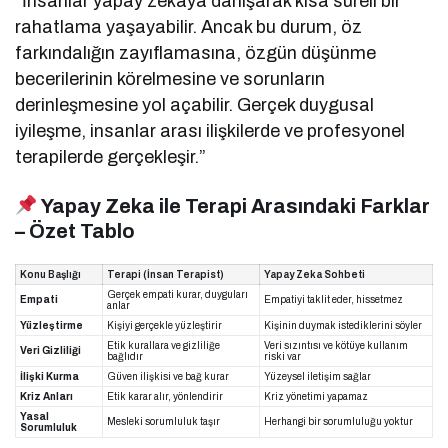
“İnsanlar yapay zekaya danışarak kısa süreli bir
rahatlama yaşayabilir. Ancak bu durum, öz
farkındalığın zayıflamasına, özgün düşünme
becerilerinin körelmesine ve sorunların
derinleşmesine yol açabilir. Gerçek duygusal
iyileşme, insanlar arası ilişkilerde ve profesyonel
terapilerde gerçekleşir.”
Yapay Zeka ile Terapi Arasındaki Farklar
– Özet Tablo
Konu Başlığı
Terapi (İnsan Terapist)
Yapay Zeka Sohbeti
Gerçek empati kurar, duyguları
Empati
Empatiyi taklit eder, hissetmez
anlar
Yüzleştirme
Kişiyi gerçekle yüzleştirir
Kişinin duymak istediklerini söyler
Etik kurallara ve gizliliğe
Veri sızıntısı ve kötüye kullanım
Veri Gizliliği
bağlıdır
riski var
İlişki Kurma
Güven ilişkisi ve bağ kurar
Yüzeysel iletişim sağlar
Kriz Anları
Etik karar alır, yönlendirir
Kriz yönetimi yapamaz
Yasal
Mesleki sorumluluk taşır
Herhangi bir sorumluluğu yoktur
Sorumluluk