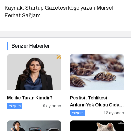
Kaynak: Startup Gazetesi köşe yazarı Mürsel
Ferhat Sağlam
Benzer Haberler
Melike Turan Kimdir?
Pestisit Tehlikesi:
Arıların Yok Oluşu Gıda
Yaşam
9 ay önce
Zincirini Çökertiyor!
Yaşam
12 ay önce