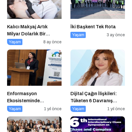
Kalıcı Makyaj Artık
İki Başkent Tek Rota
Milyar Dolarlık Bir
Yaşam
3 ay önce
Endüstri
Yaşam
8 ay önce
Enformasyon
Dijital Çağın İlişkileri:
Ekosisteminde
Tüketen 6 Davranış
Dezenformasyon ve
Biçimi
Yaşam
1 yıl önce
Yaşam
1 yıl önce
Çözüm Arayışları