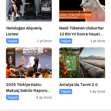
Yenidoğan Alışveriş
Nesli Tükenen Ulukurtlar
Listesi
12 Bin Yıl Sonra Hayata
Döndürüldü
Yaşam
1 yıl önce
Yaşam
1 yıl önce
2025 Türkiye Kalıcı
Antalya’da Tarım 2.0
Makyaj Sektör Raporu
Yaşam
4 ay önce
Açıklandı
Yaşam
8 ay önce