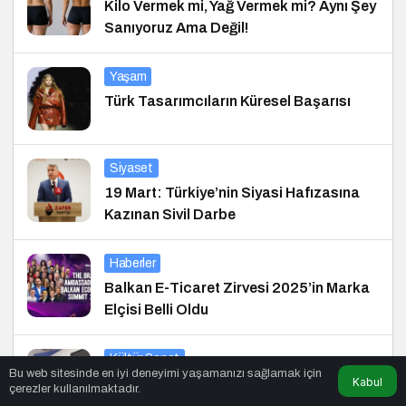
Kilo Vermek mi, Yağ Vermek mi? Aynı Şey
Sanıyoruz Ama Değil!
Yaşam
Türk Tasarımcıların Küresel Başarısı
Siyaset
19 Mart: Türkiye’nin Siyasi Hafızasına
Kazınan Sivil Darbe
Haberler
Balkan E-Ticaret Zirvesi 2025’in Marka
Elçisi Belli Oldu
Kültür Sanat
Bu web sitesinde en iyi deneyimi yaşamanızı sağlamak için
Çocuklar Masallarla Hayallerini
Kabul
çerezler kullanılmaktadır.
Gerçekleştiriyor!