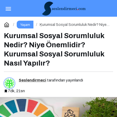
Yapay Zeka ile Dertleşmenin Gizli Tehlikeleri
Paylaş
Yorum Yap
Kurumsal Sosyal Sorumluluk Nedir? Niye
Yaşam
Önemlidir? Kurumsal Sosyal Sorumluluk
Nasıl Yapılır?
Kurumsal Sosyal Sorumluluk
Nedir? Niye Önemlidir?
Kurumsal Sosyal Sorumluluk
Nasıl Yapılır?
Seslendirmeci
tarafından yayınlandı
7dk, 21sn