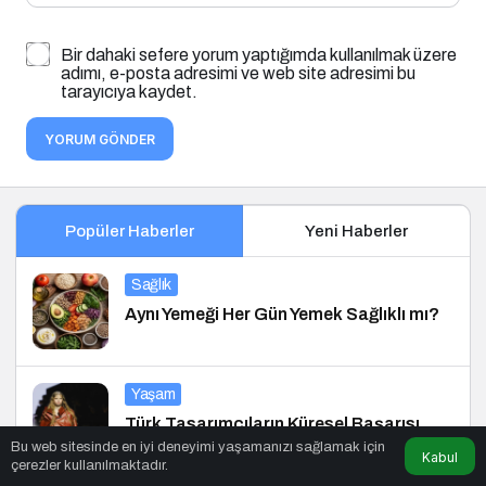
Bir dahaki sefere yorum yaptığımda kullanılmak üzere
adımı, e-posta adresimi ve web site adresimi bu
tarayıcıya kaydet.
YORUM GÖNDER
Popüler Haberler
Yeni Haberler
Sağlık
Aynı Yemeği Her Gün Yemek Sağlıklı mı?
Yaşam
Türk Tasarımcıların Küresel Başarısı
Bu web sitesinde en iyi deneyimi yaşamanızı sağlamak için
Kabul
çerezler kullanılmaktadır.