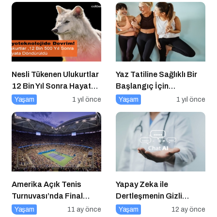
Nesli Tükenen Ulukurtlar
Yaz Tatiline Sağlıklı Bir
12 Bin Yıl Sonra Hayata
Başlangıç İçin
Döndürüldü
Beslenme
Yaşam
1 yıl önce
Yaşam
1 yıl önce
Amerika Açık Tenis
Yapay Zeka ile
Turnuvası’nda Final
Dertleşmenin Gizli
Heyecanı Eurosport’ta!
Tehlikeleri
Yaşam
11 ay önce
Yaşam
12 ay önce