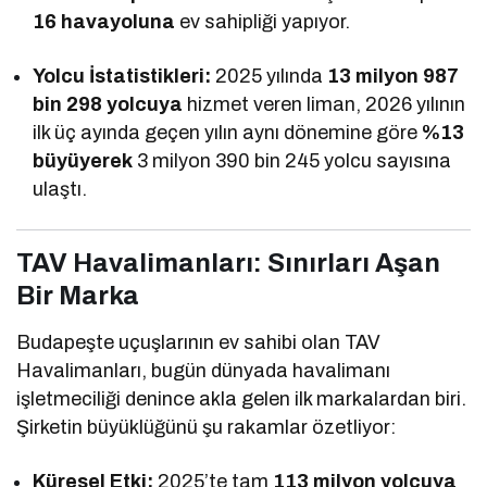
16 havayoluna
ev sahipliği yapıyor.
Yolcu İstatistikleri:
2025 yılında
13 milyon 987
bin 298 yolcuya
hizmet veren liman, 2026 yılının
ilk üç ayında geçen yılın aynı dönemine göre
%13
büyüyerek
3 milyon 390 bin 245 yolcu sayısına
ulaştı.
TAV Havalimanları: Sınırları Aşan
Bir Marka
Budapeşte uçuşlarının ev sahibi olan TAV
Havalimanları, bugün dünyada havalimanı
işletmeciliği denince akla gelen ilk markalardan biri.
Şirketin büyüklüğünü şu rakamlar özetliyor:
Küresel Etki:
2025’te tam
113 milyon yolcuya