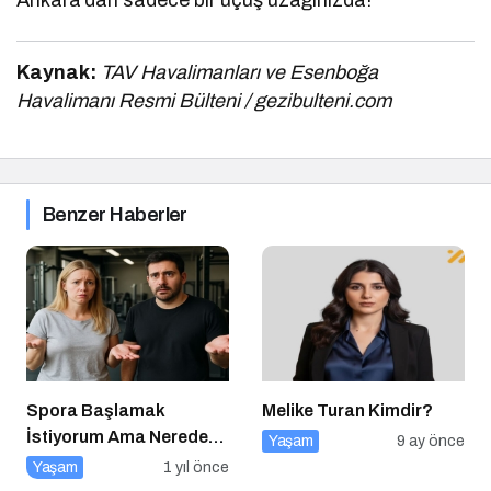
Ankara’dan sadece bir uçuş uzağınızda!
Kaynak:
TAV Havalimanları ve Esenboğa
Havalimanı Resmi Bülteni / gezibulteni.com
Benzer Haberler
Spora Başlamak
Melike Turan Kimdir?
İstiyorum Ama Nereden
Yaşam
9 ay önce
Başlayacağımı
Yaşam
1 yıl önce
Bilmiyorum!