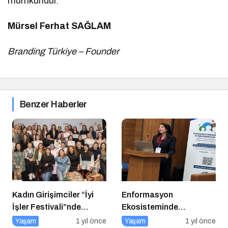
mümkündür.
Mürsel Ferhat SAĞLAM
Branding Türkiye – Founder
Benzer Haberler
Kadın Girişimciler “İyi
Enformasyon
İşler Festivali”nde
Ekosisteminde
Buluştu
Dezenformasyon ve
Yaşam
1 yıl önce
Yaşam
1 yıl önce