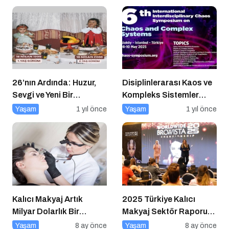
Çözüm Arayışları
26’nın Ardında: Huzur,
Disiplinlerarası Kaos ve
Sevgi ve Yeni Bir
Kompleks Sistemler
Başlangıç
Sempozyumu İçin Geri
Yaşam
1 yıl önce
Yaşam
1 yıl önce
Sayım!
Kalıcı Makyaj Artık
2025 Türkiye Kalıcı
Milyar Dolarlık Bir
Makyaj Sektör Raporu
Endüstri
Açıklandı
Yaşam
8 ay önce
Yaşam
8 ay önce