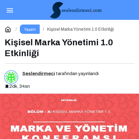
26’nın Ardında: Huzur, Sevgi ve Yeni Bir
Başlangıç
Paylaş
Yorum Yap
Kişisel Marka Yönetimi 1.0 Etkinliği
Yaşam
Kişisel Marka Yönetimi 1.0
Etkinliği
Seslendirmeci
tarafından yayınlandı
2dk, 34sn