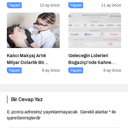
Zincirini Çökertiyor!
Önemlidir? Kurumsal
Yaşam
12 ay önce
Yaşam
11 ay önce
Sosyal Sorumluluk Nasıl
Yapılır?
Kalıcı Makyaj Artık
Geleceğin Liderleri
Milyar Dolarlık Bir
Boğaziçi’nde Sahne
Endüstri
Alıyor
Yaşam
8 ay önce
Yaşam
6 ay önce
Bir Cevap Yaz
E-posta adresiniz yayınlanmayacak.
Gerekli alanlar
*
ile
işaretlenmişlerdir