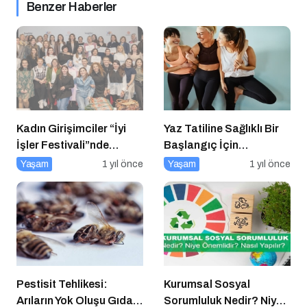
Benzer Haberler
Kadın Girişimciler “İyi
Yaz Tatiline Sağlıklı Bir
İşler Festivali”nde
Başlangıç İçin
Buluştu
Beslenme
Yaşam
1 yıl önce
Yaşam
1 yıl önce
Pestisit Tehlikesi:
Kurumsal Sosyal
Arıların Yok Oluşu Gıda
Sorumluluk Nedir? Niye