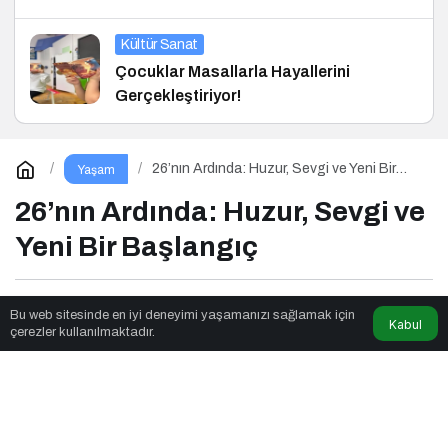
Kültür Sanat
Çocuklar Masallarla Hayallerini
Gerçekleştiriyor!
26’nın Ardında: Huzur, Sevgi ve Yeni Bir
Yaşam
Başlangıç
26’nın Ardında: Huzur, Sevgi ve
Yeni Bir Başlangıç
Seslendirmeci
tarafından yayınlandı
Bu web sitesinde en iyi deneyimi yaşamanızı sağlamak için
Kabul
çerezler kullanılmaktadır.
2dk, 51sn