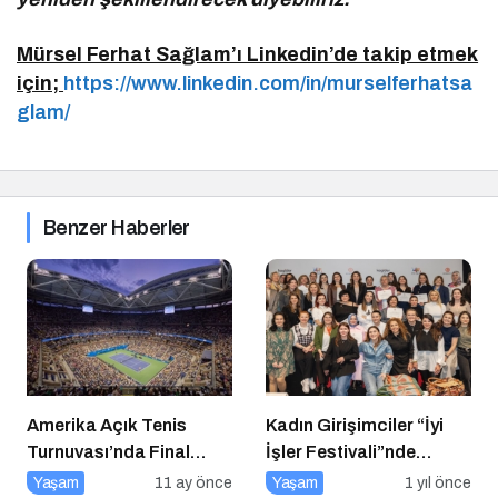
Mürsel Ferhat Sağlam’ı Linkedin’de takip etmek
için;
https://www.linkedin.com/in/murselferhatsa
glam/
Benzer Haberler
Amerika Açık Tenis
Kadın Girişimciler “İyi
Turnuvası’nda Final
İşler Festivali”nde
Heyecanı Eurosport’ta!
Buluştu
Yaşam
11 ay önce
Yaşam
1 yıl önce