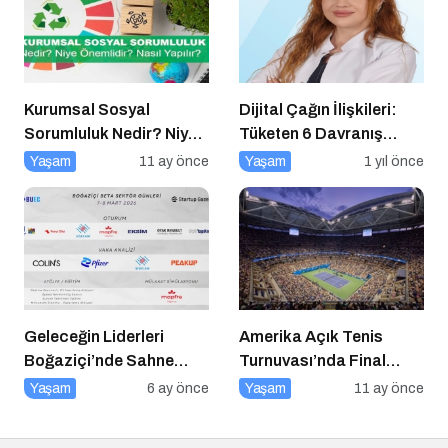
Kurumsal Sosyal
Dijital Çağın İlişkileri:
Sorumluluk Nedir? Niye
Tüketen 6 Davranış
Önemlidir? Kurumsal
Biçimi
Yaşam
11 ay önce
Yaşam
1 yıl önce
Sosyal Sorumluluk Nasıl
Yapılır?
Geleceğin Liderleri
Amerika Açık Tenis
Boğaziçi’nde Sahne
Turnuvası’nda Final
Alıyor
Heyecanı Eurosport’ta!
Yaşam
6 ay önce
Yaşam
11 ay önce