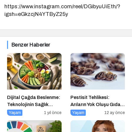
https://www.instagram.com/reel/DGibyuUiEth/?
igsh=eGkzcjN4YTByZ25y
Benzer Haberler
Dijital Çağda Beslenme:
Pestisit Tehlikesi:
Teknolojinin Sağlık
Arıların Yok Oluşu Gıda
Üzerindeki Etkileri ve
Zincirini Çökertiyor!
Yaşam
1 yıl önce
Yaşam
12 ay önce
Yeni Alışkanlıklar