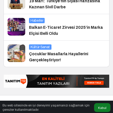
19 Mart: Türkiye’nin Siyasi Hafızasına
Kazınan Sivil Darbe
Haberler
Balkan E-Ticaret Zirvesi 2025’in Marka
Elçisi Belli Oldu
Kültür Sanat
Çocuklar Masallarla Hayallerini
Gerçekleştiriyor!
© Telif Hakkı 30.01.2012, Tüm Hakları Saklıdır.
haber
,
en iyiler
Bu web sitesinde en iyi deneyimi yaşamanızı sağlamak için
listesi
,
bihaber
,
sağlıklı
Kabul
çerezler kullanılmaktadır.