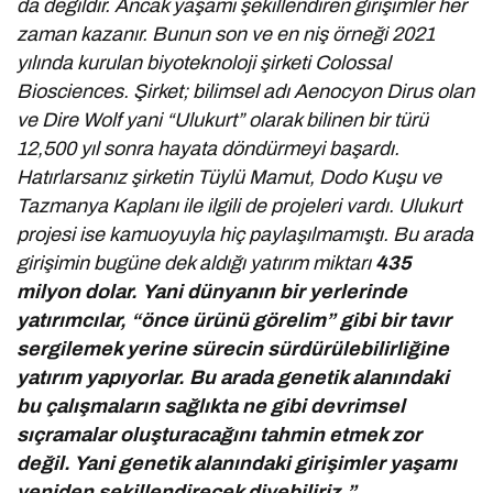
da değildir. Ancak yaşamı şekillendiren girişimler her
zaman kazanır. Bunun son ve en niş örneği 2021
yılında kurulan biyoteknoloji şirketi Colossal
Biosciences. Şirket; bilimsel adı Aenocyon Dirus olan
ve Dire Wolf yani “Ulukurt” olarak bilinen bir türü
12,500 yıl sonra hayata döndürmeyi başardı.
Hatırlarsanız şirketin Tüylü Mamut, Dodo Kuşu ve
Tazmanya Kaplanı ile ilgili de projeleri vardı. Ulukurt
projesi ise kamuoyuyla hiç paylaşılmamıştı. Bu arada
girişimin bugüne dek aldığı yatırım miktarı
435
milyon dolar.
Yani
dünyanın bir yerlerinde
yatırımcılar, “önce ürünü görelim” gibi bir tavır
sergilemek yerine sürecin sürdürülebilirliğine
yatırım yapıyorlar. Bu arada genetik alanındaki
bu çalışmaların sağlıkta ne gibi devrimsel
sıçramalar oluşturacağını tahmin etmek zor
değil. Yani genetik alanındaki girişimler yaşamı
yeniden şekillendirecek diyebiliriz.”