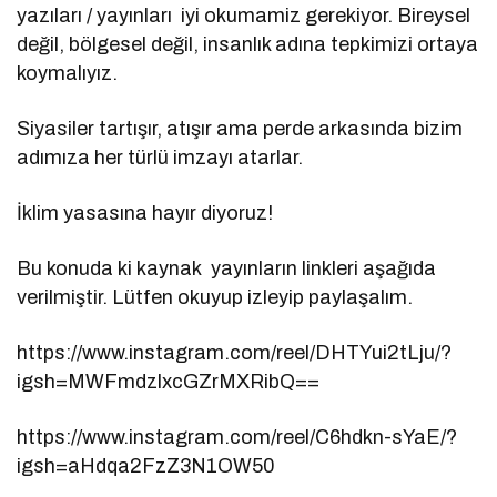
yazıları / yayınları iyi okumamiz gerekiyor. Bireysel
değil, bölgesel değil, insanlık adına tepkimizi ortaya
koymalıyız.
Siyasiler tartışır, atışır ama perde arkasında bizim
adımıza her türlü imzayı atarlar.
İklim yasasına hayır diyoruz!
Bu konuda ki kaynak yayınların linkleri aşağıda
verilmiştir. Lütfen okuyup izleyip paylaşalım.
https://www.instagram.com/reel/DHTYui2tLju/?
igsh=MWFmdzlxcGZrMXRibQ==
https://www.instagram.com/reel/C6hdkn-sYaE/?
igsh=aHdqa2FzZ3N1OW50