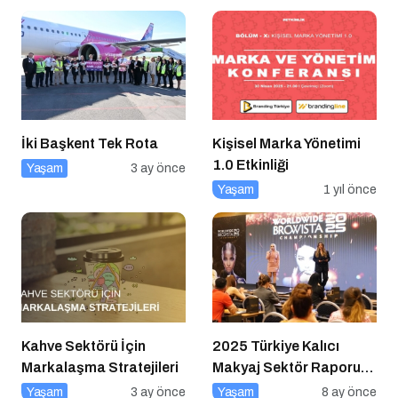
İki Başkent Tek Rota
Kişisel Marka Yönetimi
1.0 Etkinliği
Yaşam
3 ay önce
Yaşam
1 yıl önce
Kahve Sektörü İçin
2025 Türkiye Kalıcı
Markalaşma Stratejileri
Makyaj Sektör Raporu
Açıklandı
Yaşam
3 ay önce
Yaşam
8 ay önce