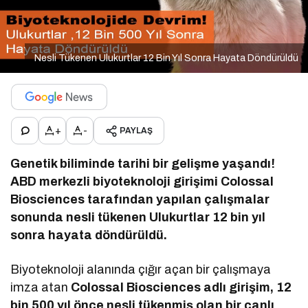
Nesli Tükenen Ulukurtlar 12 Bin Yıl Sonra Hayata Döndürüldü
+
-
PAYLAŞ
Genetik biliminde tarihi bir gelişme yaşandı!
ABD merkezli biyoteknoloji girişimi Colossal
Biosciences tarafından yapılan çalışmalar
sonunda nesli tükenen Ulukurtlar 12 bin yıl
sonra hayata döndürüldü.
Biyoteknoloji alanında çığır açan bir çalışmaya
imza atan
Colossal Biosciences
adlı girişim, 12
bin 500 yıl önce nesli tükenmiş olan bir canlı