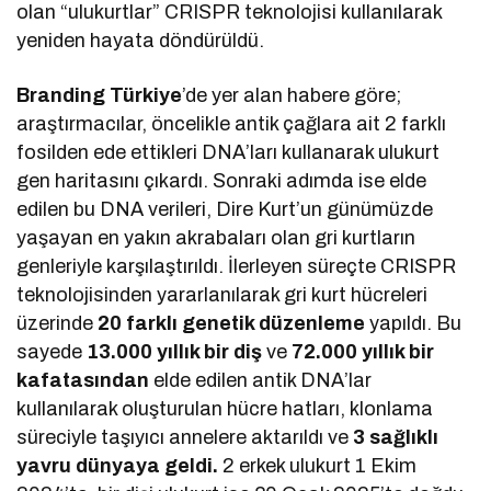
olan “ulukurtlar” CRISPR teknolojisi kullanılarak
yeniden hayata döndürüldü.
Branding Türkiye
’de yer alan habere göre;
araştırmacılar, öncelikle antik çağlara ait 2 farklı
fosilden ede ettikleri DNA’ları kullanarak ulukurt
gen haritasını çıkardı. Sonraki adımda ise elde
edilen bu DNA verileri, Dire Kurt’un günümüzde
yaşayan en yakın akrabaları olan gri kurtların
genleriyle karşılaştırıldı. İlerleyen süreçte CRISPR
teknolojisinden yararlanılarak gri kurt hücreleri
üzerinde
20 farklı genetik düzenleme
yapıldı. Bu
sayede
13.000 yıllık bir diş
ve
72.000 yıllık bir
kafatasından
elde edilen antik DNA’lar
kullanılarak oluşturulan hücre hatları, klonlama
süreciyle taşıyıcı annelere aktarıldı ve
3 sağlıklı
yavru dünyaya geldi.
2 erkek ulukurt 1 Ekim