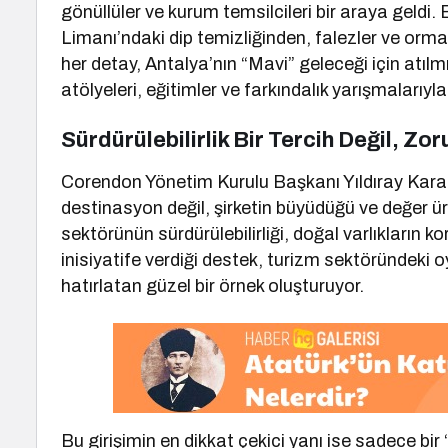
gönüllüler ve kurum temsilcileri bir araya geldi. 
Limanı’ndaki dip temizliğinden, falezler ve orma
her detay, Antalya’nın “Mavi” geleceği için atılmı
atölyeleri, eğitimler ve farkındalık yarışmalarıy
Sürdürülebilirlik Bir Tercih Değil, Zor
Corendon Yönetim Kurulu Başkanı Yıldıray Karaer
destinasyon değil, şirketin büyüdüğü ve değer üre
sektörünün sürdürülebilirliği, doğal varlıkların
inisiyatife verdiği destek, turizm sektöründeki 
hatırlatan güzel bir örnek oluşturuyor.
Bu girişimin en dikkat çekici yanı ise sadece bir