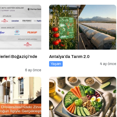
erleri Boğaziçi’nde
Antalya’da Tarım 2.0
Yaşam
4 ay önce
6 ay önce