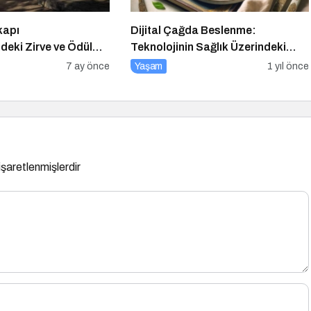
kapı
Dijital Çağda Beslenme:
ndeki Zirve ve Ödül
Teknolojinin Sağlık Üzerindeki
İlgiyle Gerçekleşti
Etkileri ve Yeni Alışkanlıklar
7 ay önce
Yaşam
1 yıl önce
 işaretlenmişlerdir