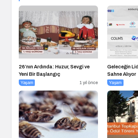
26’nın Ardında: Huzur, Sevgi ve
Geleceğin Lid
Yeni Bir Başlangıç
Sahne Alıyor
Yaşam
1 yıl önce
Yaşam