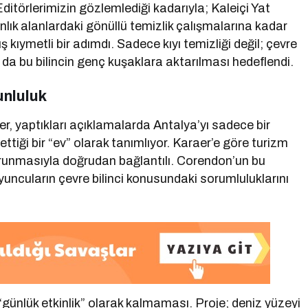
Editörlerimizin gözlemlediği kadarıyla; Kaleiçi Yat
nlık alanlardaki gönüllü temizlik çalışmalarına kadar
ş kıymetli bir adımdı. Sadece kıyı temizliği değil; çevre
la da bu bilincin genç kuşaklara aktarılması hedeflendi.
unluluk
, yaptıkları açıklamalarda Antalya’yı sadece bir
ttiği bir “ev” olarak tanımlıyor. Karaer’e göre turizm
 korunmasıyla doğrudan bağlantılı. Corendon’un bu
oyuncuların çevre bilinci konusundaki sorumluluklarını
 “günlük etkinlik” olarak kalmaması. Proje; deniz yüzeyi