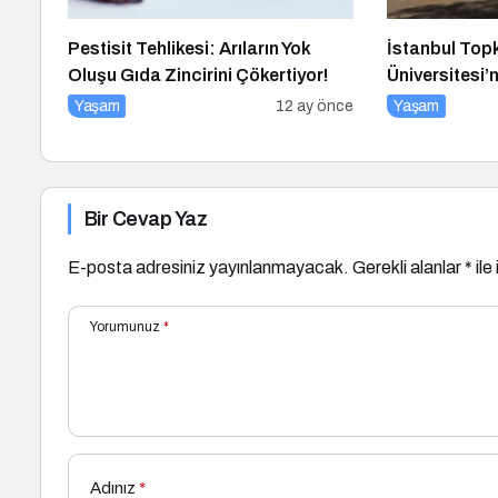
Pestisit Tehlikesi: Arıların Yok
İstanbul Top
Oluşu Gıda Zincirini Çökertiyor!
Üniversitesi’
Töreni Yoğun 
Yaşam
12 ay önce
Yaşam
Bir Cevap Yaz
E-posta adresiniz yayınlanmayacak.
Gerekli alanlar
*
ile
Yorumunuz
*
Adınız
*