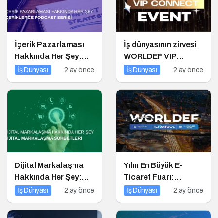
İçerik Pazarlaması
İş dünyasının zirvesi
Hakkında Her Şey:
WORLDEF VIP
İçeriklerce Podcast
Connect’te buluştu
İş Dünyası
2 ay önce
İş Dünyası
2 ay önce
Serisi
Dijital Markalaşma
Yılın En Büyük E-
Hakkında Her Şey:
Ticaret Fuarı:
Dijital Markalaşma
WORLDEF Istanbul
İş Dünyası
2 ay önce
İş Dünyası
2 ay önce
Sohbetleri Podcast
2026
Serisi