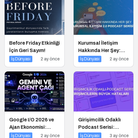
Before Friday Etkinliği
Kurumsal İletişim
İçin Geri Sayım!
Hakkında Her Şey:
Kurumsal İletişim 2.0
İş Dünyası
2 ay önce
İş Dünyası
2 ay önce
Podcast Serisi
Google I/O 2026 ve
Girişimcilik Odaklı
Ajan Ekonomisi:
Podcast Serisi:
Girişimcinin Yeni
Girişimcilerin Büyük
İş Dünyası
2 ay önce
İş Dünyası
3 ay önce