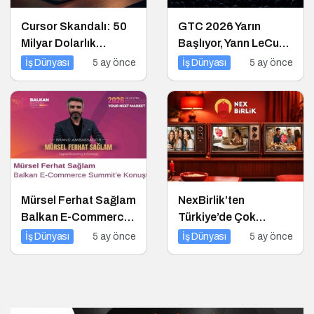
Cursor Skandalı: 50
GTC 2026 Yarın
Milyar Dolarlık
Başlıyor, Yann LeCun
Startup Açık Kaynağı
$1B Seed Aldı: AI
İş Dünyası
5 ay önce
İş Dünyası
5 ay önce
Gizleyince Ne Oldu?
Fonlama Çılgınlığı
Mürsel Ferhat Sağlam
NexBirlik’ten
Balkan E-Commerce
Türkiye’de Çok
Summit’e Konuştu
Boyutlu Marka
İş Dünyası
5 ay önce
İş Dünyası
5 ay önce
Hamlesi