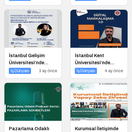
Rakibi Arama Kutusu
Hataları
İstanbul Gelişim
İstanbul Kent
Üniversitesi’nde
Üniversitesi’nde
Dijital Markalaşma
Dijital Markalaşma
İş Dünyası
3 ay önce
İş Dünyası
4 ay önce
1.0 Etkinliği
1.0 Etkinliği!
Düzenlenecek
Pazarlama Odaklı
Kurumsal İletişimde