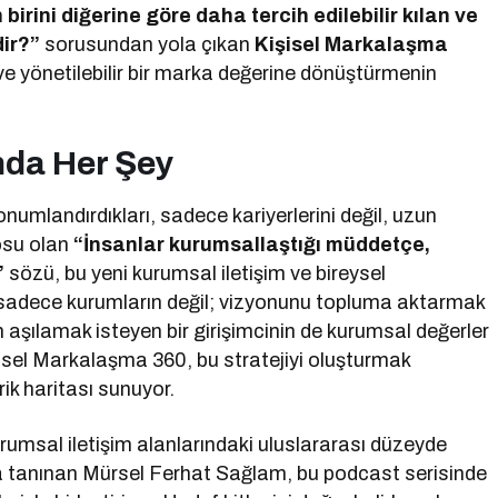
irini diğerine göre daha tercih edilebilir kılan ve
dir?”
sorusundan yola çıkan
Kişisel Markalaşma
ve yönetilebilir bir marka değerine dönüştürmenin
nda Her Şey
konumlandırdıkları, sadece kariyerlerini değil, uzun
tosu olan
“İnsanlar kurumsallaştığı müddetçe,
”
sözü, bu yeni kurumsal iletişim ve bireysel
sadece kurumların değil; vizyonunu topluma aktarmak
n aşılamak isteyen bir girişimcinin de kurumsal değerler
işisel Markalaşma 360, bu stratejiyi oluşturmak
ik haritası sunuyor.
umsal iletişim alanlarındaki uluslararası düzeyde
la tanınan Mürsel Ferhat Sağlam, bu podcast serisinde