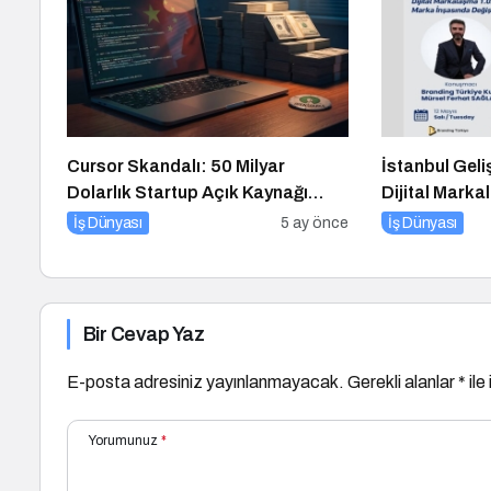
Cursor Skandalı: 50 Milyar
İstanbul Geli
Dolarlık Startup Açık Kaynağı
Dijital Marka
Gizleyince Ne Oldu?
Düzenlenece
İş Dünyası
5 ay önce
İş Dünyası
Bir Cevap Yaz
E-posta adresiniz yayınlanmayacak.
Gerekli alanlar
*
ile
Yorumunuz
*