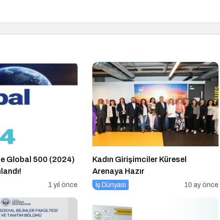
e Global 500 (2024)
Kadın Girişimciler Küresel
landı!
Arenaya Hazır
1 yıl önce
İş Dünyası
10 ay önce