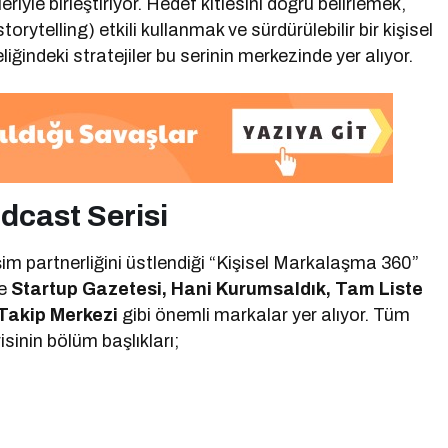
riyle birleştiriyor. Hedef kitlesini doğru belirlemek,
storytelling) etkili kullanmak ve sürdürülebilir bir kişisel
iğindeki stratejiler bu serinin merkezinde yer alıyor.
dcast Serisi
şim partnerliğini üstlendiği “Kişisel Markalaşma 360”
se
Startup Gazetesi, Hani Kurumsaldık, Tam Liste
Takip Merkezi
gibi önemli markalar yer alıyor. Tüm
isinin bölüm başlıkları;