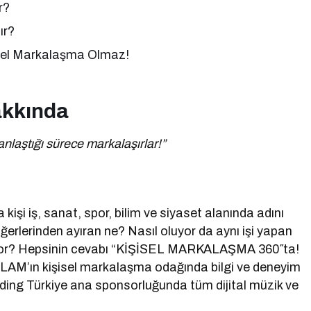
r?
ır?
sel Markalaşma Olmaz!
akkında
nlaştığı sürece markalaşırlar!”
işi iş, sanat, spor, bilim ve siyaset alanında adını
iğerlerinden ayıran ne? Nasıl oluyor da aynı işi yapan
nıyor? Hepsinin cevabı “KİŞİSEL MARKALAŞMA 360″ta!
AM’ın kişisel markalaşma odağında bilgi ve deneyim
ding Türkiye ana sponsorluğunda tüm dijital müzik ve