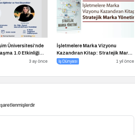
şim Üniversitesi’nde
İşletmelere Marka Vizyonu
laşma 1.0 Etkinliği
Kazandıran Kitap: Stratejik Marka
k
Yönetimi
3 ay önce
İş Dünyası
1 yıl önce
 işaretlenmişlerdir