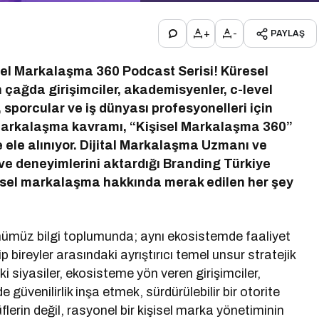
+
-
PAYLAŞ
sel Markalaşma 360 Podcast Serisi!
Küresel
 çağda girişimciler, akademisyenler, c-level
r, sporcular ve iş dünyası profesyonelleri için
el markalaşma kavramı, “Kişisel Markalaşma 360”
le ele alınıyor. Dijital Markalaşma Uzmanı ve
ve deneyimlerini aktardığı Branding Türkiye
şisel markalaşma hakkında merak edilen her şey
ünümüz bilgi toplumunda; aynı ekosistemde faaliyet
bireyler arasındaki ayrıştırıcı temel unsur stratejik
i siyasiler, ekosisteme yön veren girişimciler,
 güvenilirlik inşa etmek, sürdürülebilir bir otorite
lerin değil, rasyonel bir kişisel marka yönetiminin