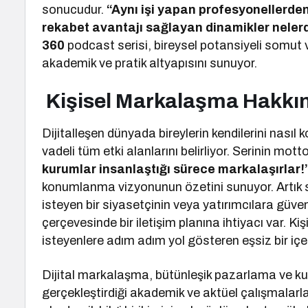
sonucudur.
“Aynı işi yapan profesyonellerden b
rekabet avantajı sağlayan dinamikler neler
360
podcast serisi, bireysel potansiyeli somut 
akademik ve pratik altyapısını sunuyor.
Kişisel Markalaşma Hakkı
Dijitalleşen dünyada bireylerin kendilerini nasıl 
vadeli tüm etki alanlarını belirliyor. Serinin mot
kurumlar insanlaştığı sürece markalaşırlar!
konumlanma vizyonunun özetini sunuyor. Artık 
isteyen bir siyasetçinin veya yatırımcılara güve
çerçevesinde bir iletişim planına ihtiyacı var. K
isteyenlere adım adım yol gösteren eşsiz bir içer
Dijital markalaşma, bütünleşik pazarlama ve kur
gerçekleştirdiği akademik ve aktüel çalışmalar