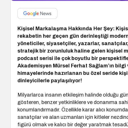
Kişisel Markalaşma Hakkında Her Şey: Kişi
rekabetin her geçen gün derinleştiği modern
yöneticiler, siyasetçiler, yazarlar, sanatçıla
stratejik bir zorunluluk haline gelen kişis
podcast serisi ile çok boyutlu bir perspektif
Akademisyen Mürsel Ferhat Sağlam’ın bilgi 
himayelerinde hazırlanan bu özel seride ki
dinleyicilerle paylaşılıyor!
Milyarlarca insanın etkileşim halinde olduğu g
gösteren, benzer yetkinliklere ve donanıma sahip 
konumlandırmadır. Özellikle karar alıcı konumdak
sanatçılar ve alan uzmanları için kitleler nezdinde
figürü olmak ve kalıcı bir değer yaratmak tesadüf