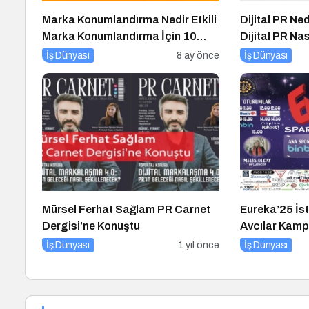
Marka Konumlandırma Nedir Etkili
Dijital PR Ne
Marka Konumlandırma İçin 10
Dijital PR Na
Altın İpucu
İş Dünyası
8 ay önce
İş Dünyası
Mürsel Ferhat Sağlam PR Carnet
Eureka’25 İst
Dergisi’ne Konuştu
Avcılar Kamp
Fakültesinde
İş Dünyası
1 yıl önce
İş Dünyası