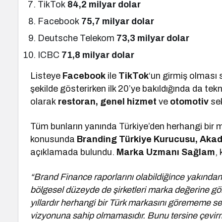
TikTok
84,2 milyar dolar
Facebook
75,7
milyar dolar
Deutsche Telekom
73,3 milyar dolar
ICBC
71,8
milyar dolar
Listeye
Facebook
ile
TikTok
‘un girmiş olması
şekilde gösterirken ilk 20’ye bakıldığında da te
olarak
restoran, genel hizmet
ve
otomotiv
se
Tüm bunların yanında Türkiye’den herhangi bir 
konusunda
Branding Türkiye Kurucusu, Aka
açıklamada bulundu.
Marka Uzmanı Sağlam
,
“Brand Finance raporlarını olabildiğince yakından
bölgesel düzeyde de şirketleri marka değerine g
yıllardır herhangi bir Türk markasını görememe se
vizyonuna sahip olmamasıdır. Bunu tersine çevirm