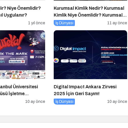
dir? Niye Önemlidir?
Kurumsal Kimlik Nedir? Kurumsal
sıl Uygulanır?
Kimlik Niye Önemlidir? Kurumsal
Kimlik Nasıl Yapılır?
1 yıl önce
İş Dünyası
11 ay önce
anbul Üniversitesi
Digital Impact Ankara Zirvesi
üsü İşletme
2025 İçin Geri Sayım!
10 ay önce
İş Dünyası
10 ay önce