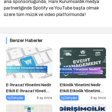
ana sponsorluğunda, Hani Kurumsaldık medya
partnerliğinde Spotify ve YouTube başta olmak
üzere tüm müzik ve video platformunda!
Benzer Haberler
E-İhracat Yönetimi Nedir
Etkinlik Yönetimi Nedir
Etkili E-İhracat Yönetimi
Etkili Etkinlik Yönetimi
için 10 Altın İpucu
İçin 10 Altın İpucu
İş Dünyası
8 ay önce
İş Dünyası
8 ay önce