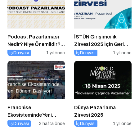
Podcast Pazarlaması
İSTÜN Girişimcilik
Nedir? Niye Önemlidir?
Zirvesi 2025 İçin Geri
Podcast Pazarlaması
Sayım
İş Dünyası
1 yıl önce
İş Dünyası
1 yıl önce
Nasıl Yapılır?
Franchise
Dünya Pazarlama
Ekosisteminde Yeni
Zirvesi 2025
Dönem Başlıyor: Bayim
İş Dünyası
3 hafta önce
İş Dünyası
1 yıl önce
Olur Musun? Fuarı 2026
İçin Geri Sayım!