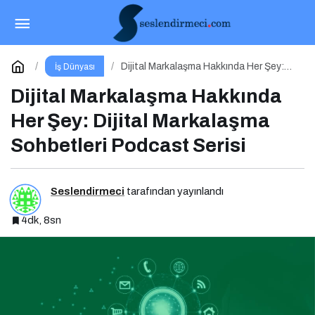
Yılın En Büyük E-Ticaret Fuarı: WORLDEF
Istanbul 2026
Paylaş
Yorum Yap
Dijital Markalaşma Hakkında Her Şey:
İş Dünyası
Dijital Markalaşma Sohbetleri Podcast
Serisi
Dijital Markalaşma Hakkında
Her Şey: Dijital Markalaşma
Sohbetleri Podcast Serisi
Seslendirmeci
tarafından yayınlandı
4dk, 8sn