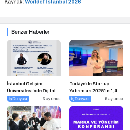
Kaynak:
Worldef Istanbul 2026
Benzer Haberler
İstanbul Gelişim
Türkiye’de Startup
Üniversitesi’nde Dijital
Yatırımları 2025’te 1,4
Markalaşma 1.0 Etkinliği
Milyar Dolara Ulaştı
İş Dünyası
3 ay önce
İş Dünyası
5 ay önce
Düzenlenecek