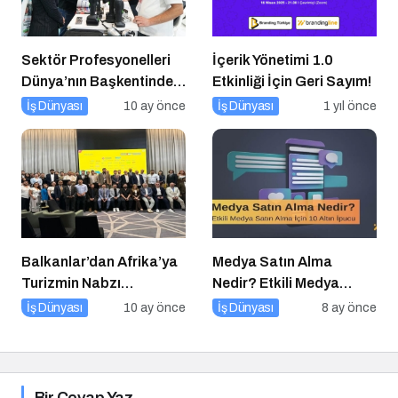
Sektör Profesyonelleri
İçerik Yönetimi 1.0
Dünya’nın Başkentinde
Etkinliği İçin Geri Sayım!
Buluşacak!
İş Dünyası
10 ay önce
İş Dünyası
1 yıl önce
Balkanlar’dan Afrika’ya
Medya Satın Alma
Turizmin Nabzı
Nedir? Etkili Medya
Uzakrota Dubai’de Attı
Satın Alma İçin 10 Altın
İş Dünyası
10 ay önce
İş Dünyası
8 ay önce
İpucu