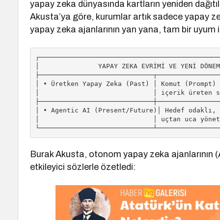
yapay zeka dünyasında kartların yeniden dağıtıl
Akusta’ya göre, kurumlar artık sadece yapay zek
yapay zeka ajanlarının yan yana, tam bir uyum i
┌──────────────────────────────────────────────
│               YAPAY ZEKA EVRİMİ VE YENİ DÖNEM
├─────────────────────────────┬────────────────
│ • Üretken Yapay Zeka (Past) │ Komut (Prompt) 
│                             │ içerik üreten s
├─────────────────────────────┼────────────────
│ • Agentic AI (Present/Future)│ Hedef odaklı, 
│                             │ uçtan uca yönet
Burak Akusta, otonom yapay zeka ajanlarının (A
etkileyici sözlerle özetledi: