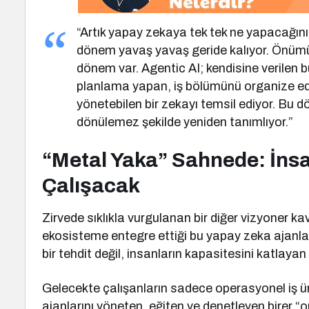
“Artık yapay zekaya tek tek ne yapacağını
dönem yavaş yavaş geride kalıyor. Önümü
dönem var. Agentic AI; kendisine verilen 
planlama yapan, iş bölümünü organize e
yönetebilen bir zekayı temsil ediyor. Bu d
dönülemez şekilde yeniden tanımlıyor.”
“Metal Yaka” Sahnede: İnsa
Çalışacak
Zirvede sıklıkla vurgulanan bir diğer vizyoner k
ekosisteme entegre ettiği bu yapay zeka ajanları
bir tehdit değil, insanların kapasitesini katlayan
Gelecekte çalışanların sadece operasyonel iş ü
ajanlarını yöneten, eğiten ve denetleyen birer “