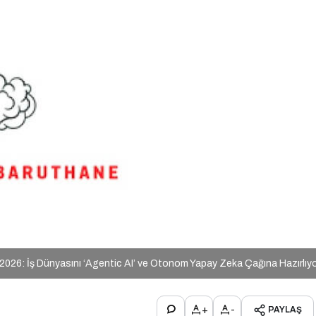
026: İş Dünyasını ‘Agentic AI’ ve Otonom Yapay Zeka Çağına Hazırlıy
+
-
PAYLAŞ