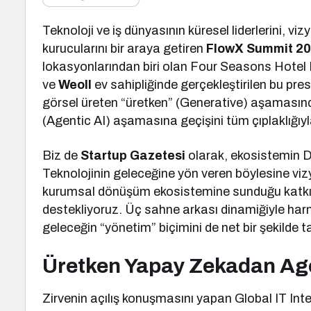
Teknoloji ve iş dünyasının küresel liderlerini, vi
kurucularını bir araya getiren
FlowX Summit 2
lokasyonlarından biri olan Four Seasons Hotel 
ve
Weoll
ev sahipliğinde gerçekleştirilen bu pre
görsel üreten “üretken” (Generative) aşamasında
(Agentic AI) aşamasına geçişini tüm çıplaklığıyl
Biz de
Startup Gazetesi
olarak, ekosistemin DN
Teknolojinin geleceğine yön veren böylesine vizy
kurumsal dönüşüm ekosistemine sunduğu katkıyı
destekliyoruz. Üç sahne arkası dinamiğiyle harm
geleceğin “yönetim” biçimini de net bir şekilde t
Üretken Yapay Zekadan Age
Zirvenin açılış konuşmasını yapan Global IT In