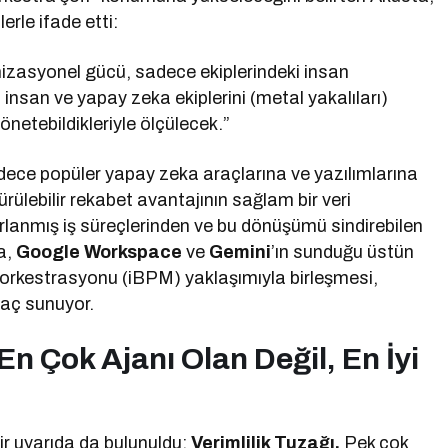
erle ifade etti:
nizasyonel gücü, sadece ekiplerindeki insan
; insan ve yapay zeka ekiplerini (metal yakalıları)
yönetebildikleriyle ölçülecek.”
dece popüler yapay zeka araçlarına ve yazılımlarına
ülebilir rekabet avantajının sağlam bir veri
lanmış iş süreçlerinden ve bu dönüşümü sindirebilen
a,
Google Workspace
ve
Gemini
’ın sunduğu üstün
eç orkestrasyonu (iBPM) yaklaşımıyla birleşmesi,
raç sunuyor.
En Çok Ajanı Olan Değil, En İyi
r uyarıda da bulunuldu:
Verimlilik Tuzağı.
Pek çok