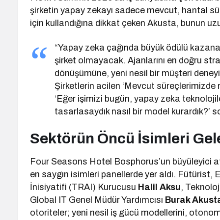
şirketin yapay zekayı sadece mevcut, hantal sü
için kullandığına dikkat çeken Akusta, bunun uzu
“Yapay zeka çağında büyük ödülü kazanan
şirket olmayacak. Ajanlarını en doğru stra
dönüşümüne, yeni nesil bir müşteri dene
Şirketlerin acilen ‘Mevcut süreçlerimizde n
‘Eğer işimizi bugün, yapay zeka teknoloji
tasarlasaydık nasıl bir model kurardık?’
Sektörün Öncü İsimleri Gele
Four Seasons Hotel Bosphorus’un büyüleyici a
en saygın isimleri panellerde yer aldı. Fütürist
İnisiyatifi (TRAI) Kurucusu
Halil Aksu
, Teknoloj
Global IT Genel Müdür Yardımcısı
Burak Akust
otoriteler; yeni nesil iş gücü modellerini, otono