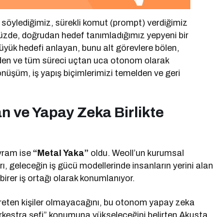
 söylediğimiz, sürekli komut (prompt) verdiğimiz
zde, doğrudan hedef tanımladığımız yepyeni bir
büyük hedefi anlayan, bunu alt görevlere bölen,
den ve tüm süreci uçtan uca otonom olarak
önüşüm, iş yapış biçimlerimizi temelden ve geri
n ve Yapay Zeka Birlikte
avram ise
“Metal Yaka”
oldu. Weoll’un kurumsal
, geleceğin iş gücü modellerinde insanların yerini alan
 birer iş ortağı olarak konumlanıyor.
reten kişiler olmayacağını, bu otonom yapay zeka
orkestra şefi” konumuna yükseleceğini belirten Akusta,