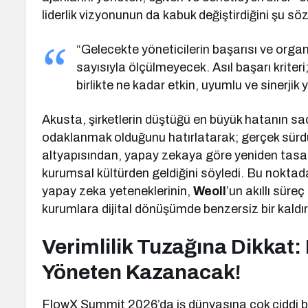
liderlik vizyonunun da kabuk değiştirdiğini şu sözl
“Gelecekte yöneticilerin başarısı ve orga
sayısıyla ölçülmeyecek. Asıl başarı kriteri
birlikte ne kadar etkin, uyumlu ve sinerjik 
Akusta, şirketlerin düştüğü en büyük hatanın sa
odaklanmak olduğunu hatırlatarak; gerçek sürdür
altyapısından, yapay zekaya göre yeniden tasar
kurumsal kültürden geldiğini söyledi. Bu noktad
yapay zeka yeteneklerinin,
Weoll
’un akıllı sür
kurumlara dijital dönüşümde benzersiz bir kaldı
Verimlilik Tuzağına Dikkat: 
Yöneten Kazanacak!
FlowX Summit 2026’da iş dünyasına çok ciddi bi