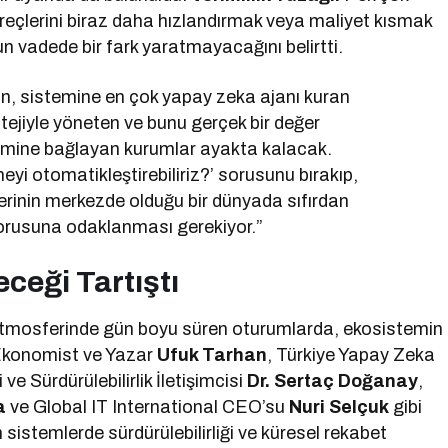
reçlerini biraz daha hızlandırmak veya maliyet kısmak
n vadede bir fark yaratmayacağını belirtti.
, sistemine en çok yapay zeka ajanı kuran
tejiyle yöneten ve bunu gerçek bir değer
yimine bağlayan kurumlar ayakta kalacak.
eyi otomatikleştirebiliriz?’ sorusunu bırakıp,
lerinin merkezde olduğu bir dünyada sıfırdan
 sorusuna odaklanması gerekiyor.”
ceği Tartıştı
tmosferinde gün boyu süren oturumlarda, ekosistemin
, Ekonomist ve Yazar
Ufuk Tarhan
, Türkiye Yapay Zeka
i ve Sürdürülebilirlik İletişimcisi
Dr. Sertaç Doğanay
,
a
ve Global IT International CEO’su
Nuri Selçuk
gibi
m sistemlerde sürdürülebilirliği ve küresel rekabet