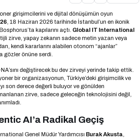
zyoner girişimcilerini ve dijital dönüşümün oyun
026
, 18 Haziran 2026 tarihinde İstanbul’un en ikonik
Bosphorus’ta kapılarını açtı.
Global IT International
stijli zirve, yapay zekanın sadece metin yazan veya
n, kendi kararlarını alabilen otonom “ajanlar”
a gözler önüne serdi.
A’sını değiştirecek bu dev zirveyi yerinde takip ettik.
oner bir organizasyonun, Türkiye’deki girişimcilik ve
 son derece değerli buluyor ve gönülden
anlanan zirve, sadece geleceğin teknolojisini değil,
anımladı.
ntic AI’a Radikal Geçiş
ternational Genel Müdür Yardımcısı
Burak Akusta
,