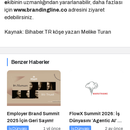
e
kibinin uzmanlığından yararlanabilir, daha fazlası
için
www.brandingline.co
adresini ziyaret
edebilirsiniz.
Kaynak: Bihaber.TR köşe yazarı Melike Turan
Benzer Haberler
Employer Brand Summit
FlowX Summit 2026: İş
2025 İçin Geri Sayım!
Dünyasını ‘Agentic AI’ ve
Otonom Yapay Zeka
İş Dünyası
1 yıl önce
İş Dünyası
2 ay önce