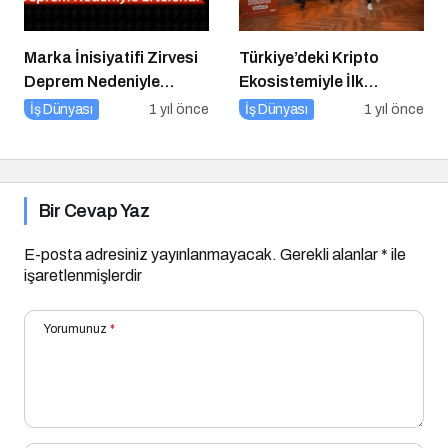
Marka İnisiyatifi Zirvesi
Türkiye’deki Kripto
Deprem Nedeniyle
Ekosistemiyle İlk
Ertelendi
Buluşma
İş Dünyası
1 yıl önce
İş Dünyası
1 yıl önce
Bir Cevap Yaz
E-posta adresiniz yayınlanmayacak.
Gerekli alanlar
*
ile
işaretlenmişlerdir
Yorumunuz
*