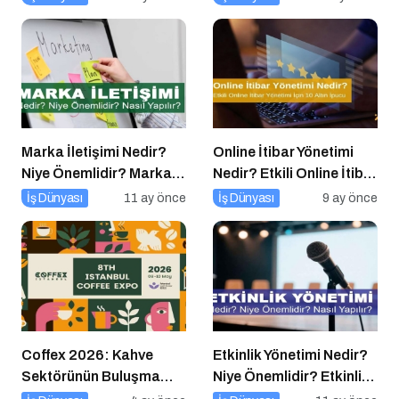
Çağına Hazırlıyor
Marka İletişimi Nedir?
Online İtibar Yönetimi
Niye Önemlidir? Marka
Nedir? Etkili Online İtibar
İletişimi Nasıl Yapılır?
Yönetimi İçin 10 Altın
İş Dünyası
11 ay önce
İş Dünyası
9 ay önce
İpucu
Coffex 2026: Kahve
Etkinlik Yönetimi Nedir?
Sektörünün Buluşma
Niye Önemlidir? Etkinlik
Noktası
Yönetimi Nasıl Yapılır?