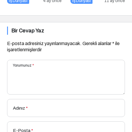
İş Dünyası
4 ay önce
İş Dünyası
11 ay önce
Bir Cevap Yaz
E-posta adresiniz yayınlanmayacak.
Gerekli alanlar
*
ile
işaretlenmişlerdir
Yorumunuz
*
Adınız
*
E-Posta
*