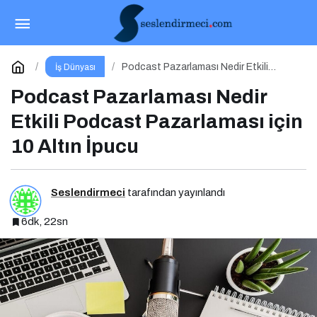
E-Ticaret Yönetimi Nedir? Etkili E-Ticaret
Yönetimi İçin 10 Altın İpucu
Paylaş
Yorum Yap
Podcast Pazarlaması Nedir Etkili
İş Dünyası
Podcast Pazarlaması için 10 Altın
İpucu
Podcast Pazarlaması Nedir
Etkili Podcast Pazarlaması için
10 Altın İpucu
Seslendirmeci
tarafından yayınlandı
6dk, 22sn