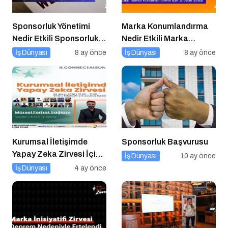
Sponsorluk Yönetimi
Marka Konumlandırma
Nedir Etkili Sponsorluk
Nedir Etkili Marka
Yönetimi İçin 10 Altın
Konumlandırma İçin 10
İş Dünyası
8 ay önce
İş Dünyası
8 ay önce
İpucu
Altın İpucu
Kurumsal İletişimde
Sponsorluk Başvurusu
Yapay Zeka Zirvesi İçin
İş Dünyası
10 ay önce
Geri Sayım!
İş Dünyası
4 ay önce