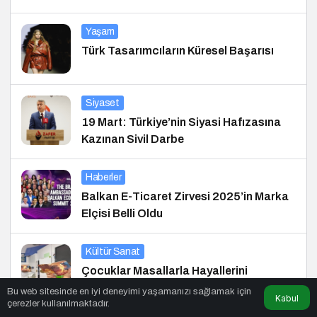
Yaşam
Türk Tasarımcıların Küresel Başarısı
Siyaset
19 Mart: Türkiye’nin Siyasi Hafızasına
Kazınan Sivil Darbe
Haberler
Balkan E-Ticaret Zirvesi 2025’in Marka
Elçisi Belli Oldu
Kültür Sanat
Çocuklar Masallarla Hayallerini
Gerçekleştiriyor!
Bu web sitesinde en iyi deneyimi yaşamanızı sağlamak için
Kabul
çerezler kullanılmaktadır.