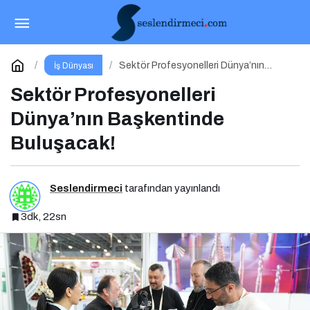
Eureka’25 İstanbul Üniversitesi Avcılar
Kampüsü İşletme Fakültesinde
Paylaş
Yorum Yap
Sektör Profesyonelleri Dünya’nın
İş Dünyası
Başkentinde Buluşacak!
Sektör Profesyonelleri
Dünya’nın Başkentinde
Buluşacak!
Seslendirmeci
tarafından yayınlandı
3dk, 22sn