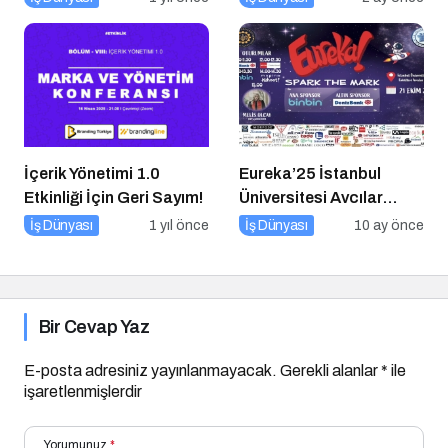
İçerik Yönetimi 1.0
Eureka’25 İstanbul
Etkinliği İçin Geri Sayım!
Üniversitesi Avcılar
Kampüsü İşletme
İş Dünyası
1 yıl önce
İş Dünyası
10 ay önce
Fakültesinde
Bir Cevap Yaz
E-posta adresiniz yayınlanmayacak.
Gerekli alanlar
*
ile
işaretlenmişlerdir
Yorumunuz
*