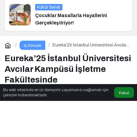
Kültür Sanat
Çocuklar Masallarla Hayallerini
Gerçekleştiriyor!
Eureka’25 İstanbul Üniversitesi Avcılar
İş Dünyası
Kampüsü İşletme Fakültesinde
Eureka’25 İstanbul Üniversitesi
Avcılar Kampüsü İşletme
Fakültesinde
Bu web sitesinde en iyi deneyimi yaşamanızı sağlamak için
Kabul
çerezler kullanılmaktadır.
Seslendirmeci
tarafından yayınlandı
2dk, 8sn