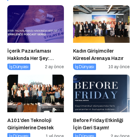
İçerik Pazarlaması
Kadın Girişimciler
Hakkında Her Şey:
Küresel Arenaya Hazır
İçeriklerce Podcast
İş Dünyası
2 ay önce
İş Dünyası
10 ay önce
Serisi
A101’den Teknoloji
Before Friday Etkinliği
Girişimlerine Destek
İçin Geri Sayım!
İş Dünyası
1 yıl önce
İş Dünyası
2 ay önce