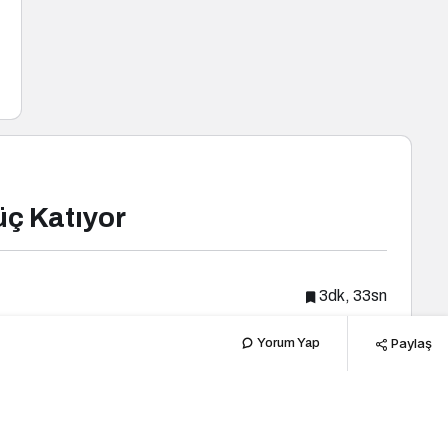
ç Katıyor
3dk, 33sn
Paylaş
Yorum Yap
Popüler Haberler
Yeni Haberler
Kültür Sanat