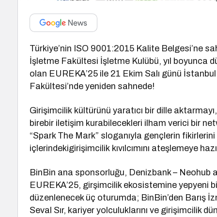
Türkiye’nin ISO 9001:2015 Kalite Belgesi’ne sahi
İşletme Fakültesi İşletme Kulübü, yıl boyunca d
olan EUREKA’25 ile 21 Ekim Salı günü İstanbul
Fakültesi’nde yeniden sahnede!
Girişimcilik kültürünü yaratıcı bir dille aktarmayı,
birebir iletişim kurabilecekleri ilham verici bir
“Spark The Mark” sloganıyla gençlerin fikirleri
içlerindekigirişimcilik kıvılcımını ateşlemeye hazı
BinBin ana sponsorluğu, Denizbank – Neohub alt
EUREKA’25, girşimcilik ekosistemine yepyeni b
düzenlenecek üç oturumda; BinBin’den Barış İ
Seval Sır, kariyer yolculuklarını ve girişimcilik