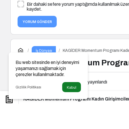
Bir dahaki sefere yorum yaptığımda kullanılmak üzer
kaydet.
YORUM GÖNDER
KAGİDER Momentum Programı Kadın G
İş Dünyası
KAGİDER Momentum Programı 
Bu web sitesinde en iyi deneyimi
yaşamanızı sağlamak için
çerezler kullanılmaktadır.
Seslendirmeci
tarafından yayınlandı
Gizlilik Politikası
Kabul
KAGİDER Momentum Programı Kadın Girişimciler