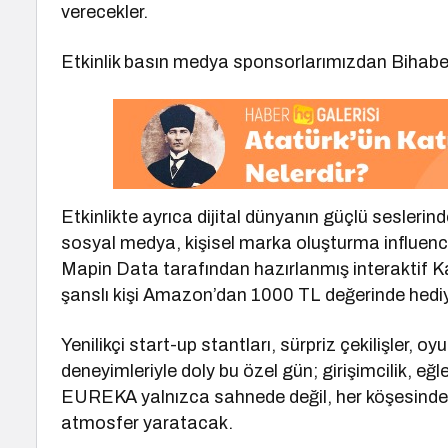
verecekler.
Etkinlik basın medya sponsorlarımızdan Bihaber
Etkinlikte ayrıca dijital dünyanın güçlü seslerin
sosyal medya, kişisel marka oluşturma influence
Mapin Data tarafından hazırlanmış interaktif Kah
şanslı kişi Amazon’dan 1000 TL değerinde hedi
Yenilikçi start-up stantları, sürpriz çekilişler,
deneyimleriyle doly bu özel gün; girişimcilik, eğl
EUREKA yalnızca sahnede değil, her köşesinde fikir
atmosfer yaratacak.