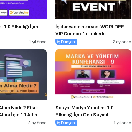
i 1.0 Etkinliği İçin
İş dünyasının zirvesi WORLDEF
VIP Connect’te buluştu
1 yıl önce
İş Dünyası
2 ay önce
lma Nedir? Etkili
Sosyal Medya Yönetimi 1.0
lma İçin 10 Altın
Etkinliği İçin Geri Sayım!
8 ay önce
İş Dünyası
1 yıl önce