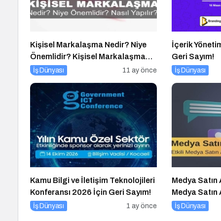
Kişisel Markalaşma Nedir? Niye
İçerik Yönetim
Önemlidir? Kişisel Markalaşma
Geri Sayım!
Nasıl Uygulanır?
İş Dünyası
11 ay önce
İş Dünyası
Kamu Bilgi ve İletişim Teknolojileri
Medya Satın A
Konferansı 2026 İçin Geri Sayım!
Medya Satın A
İpucu
İş Dünyası
1 ay önce
İş Dünyası