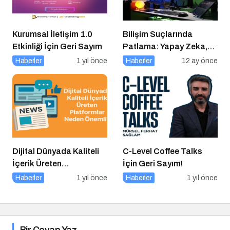
Kurumsal İletişim 1.0
Bilişim Suçlarında
Etkinliği İçin Geri Sayım
Patlama: Yapay Zeka,
Sahte Siteler ve Dijital
Haberler
1 yıl önce
Haberler
12 ay önce
Tuzaklar Tehlike Saçıyor
Dijital Dünyada Kaliteli
C-Level Coffee Talks
İçerik Üreten
İçin Geri Sayım!
Platformlar Neden
Haberler
1 yıl önce
Haberler
1 yıl önce
Önemli?
Bir Cevap Yaz