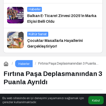
Haberler
Balkan E-Ticaret Zirvesi 2025’in Marka
Elçisi Belli Oldu
Kültür Sanat
Çocuklar Masallarla Hayallerini
Gerçekleştiriyor!
Fırtına Paşa Deplasmanından 3 Puanla
Haberler
Ayrıldı
Fırtına Paşa Deplasmanından 3
Puanla Ayrıldı
Seslendirmeci
tarafından yayınlandı
Bu web sitesinde en iyi deneyimi yaşamanızı sağlamak için
Kabul
çerezler kullanılmaktadır.