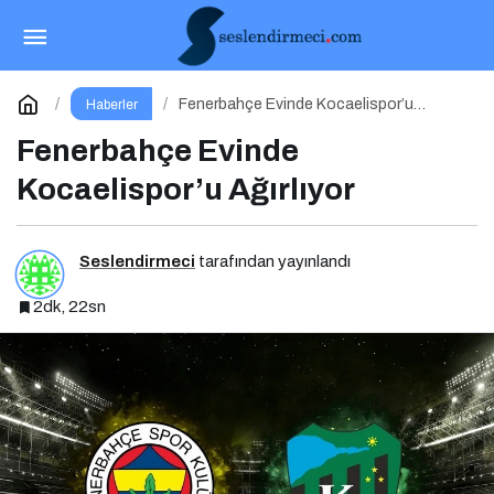
Fırtına Paşa Deplasmanından 3 Puanla Ayrıldı
Paylaş
Yorum Yap
Fenerbahçe Evinde Kocaelispor’u
Haberler
Ağırlıyor
Fenerbahçe Evinde
Kocaelispor’u Ağırlıyor
Seslendirmeci
tarafından yayınlandı
2dk, 22sn