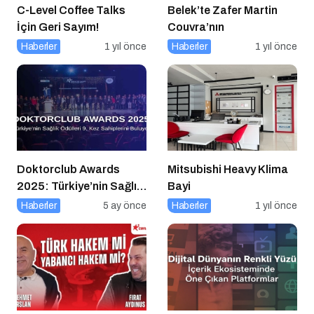
C-Level Coffee Talks
Belek’te Zafer Martin
İçin Geri Sayım!
Couvra’nın
Haberler
1 yıl önce
Haberler
1 yıl önce
Doktorclub Awards
Mitsubishi Heavy Klima
2025: Türkiye’nin Sağlık
Bayi
Ödülleri 9. Kez
Haberler
5 ay önce
Haberler
1 yıl önce
Sahiplerini Buluyor