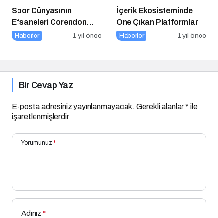
Spor Dünyasının
İçerik Ekosisteminde
Efsaneleri Corendon
Öne Çıkan Platformlar
Sport Talks’ta
Haberler
1 yıl önce
Haberler
1 yıl önce
Buluşuyor
Bir Cevap Yaz
E-posta adresiniz yayınlanmayacak.
Gerekli alanlar
*
ile
işaretlenmişlerdir
Yorumunuz
*
Adınız
*