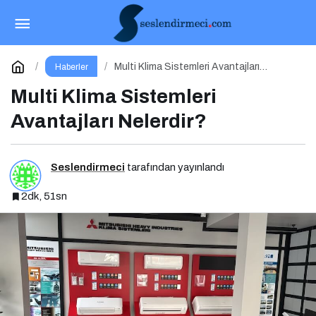
Akdeniz Rüyasında Kulaç Sesleri
Paylaş
Yorum Yap
Multi Klima Sistemleri Avantajları
Haberler
Nelerdir?
Multi Klima Sistemleri
Avantajları Nelerdir?
Seslendirmeci
tarafından yayınlandı
2dk, 51sn