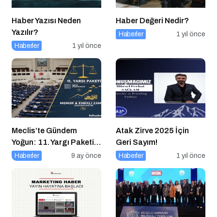
Haber Yazısı Neden
Haber Değeri Nedir?
Yazılır?
Haberler
1 yıl önce
Haberler
1 yıl önce
Meclis’te Gündem
Atak Zirve 2025 İçin
Yoğun: 11. Yargı Paketi
Geri Sayım!
ve Memur Zammında
Haberler
9 ay önce
Haberler
1 yıl önce
Son Durum!