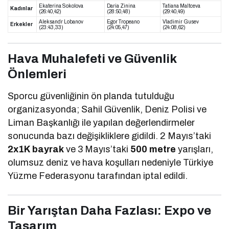
Ekaterina Sokolova
Daria Zinina
Tatiana Maltceva
Kadınlar
(26:40,42)
(28:50,48)
(29:40,49)
Aleksandr Lobanov
Egor Tropeano
Vladimir Gusev
Erkekler
(23:43,33)
(24:05,47)
(24:08,62)
Hava Muhalefeti ve Güvenlik
Önlemleri
Sporcu güvenliğinin ön planda tutulduğu
organizasyonda; Sahil Güvenlik, Deniz Polisi ve
Liman Başkanlığı ile yapılan değerlendirmeler
sonucunda bazı değişikliklere gidildi. 2 Mayıs’taki
2x1K bayrak
ve 3 Mayıs’taki
500 metre
yarışları,
olumsuz deniz ve hava koşulları nedeniyle Türkiye
Yüzme Federasyonu tarafından iptal edildi.
Bir Yarıştan Daha Fazlası: Expo ve
Tasarım