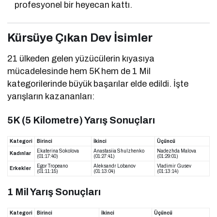
profesyonel bir heyecan kattı.
Kürsüye Çıkan Dev İsimler
21 ülkeden gelen yüzücülerin kıyasıya
mücadelesinde hem 5K hem de 1 Mil
kategorilerinde büyük başarılar elde edildi. İşte
yarışların kazananları:
5K (5 Kilometre) Yarış Sonuçları
Kategori
Birinci
İkinci
Üçüncü
Ekaterina Sokolova
Anastasiia Shulzhenko
Nadezhda Malova
Kadınlar
(01:17:40)
(01:27:41)
(01:29:01)
Egor Tropeano
Aleksandr Lobanov
Vladimir Gusev
Erkekler
(01:11:15)
(01:13:04)
(01:13:14)
1 Mil Yarış Sonuçları
Kategori
Birinci
İkinci
Üçüncü