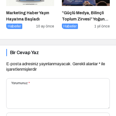
Marketing Haber Yayın
“Güçlü Medya, Bilinçli
Hayatına Başladı
Toplum Zirvesi” Yoğun
Katılımla Gerçekleşti
Haberler
10 ay önce
Haberler
1 yıl önce
Bir Cevap Yaz
E-posta adresiniz yayınlanmayacak.
Gerekli alanlar
*
ile
işaretlenmişlerdir
Yorumunuz
*