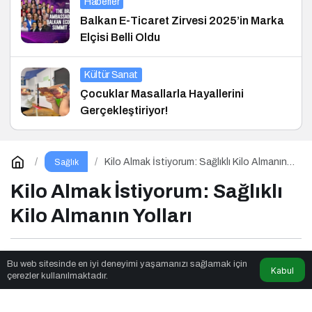
Haberler
Balkan E-Ticaret Zirvesi 2025’in Marka
Elçisi Belli Oldu
Kültür Sanat
Çocuklar Masallarla Hayallerini
Gerçekleştiriyor!
Kilo Almak İstiyorum: Sağlıklı Kilo Almanın
Sağlık
Yolları
Kilo Almak İstiyorum: Sağlıklı
Kilo Almanın Yolları
Seslendirmeci
tarafından yayınlandı
Bu web sitesinde en iyi deneyimi yaşamanızı sağlamak için
Kabul
çerezler kullanılmaktadır.
8dk, 18sn