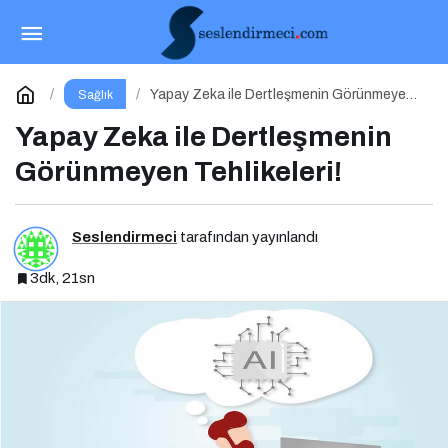
Kilo Almak İstiyorum: Sağlıklı Kilo Almanın
Yolları
Paylaş
Yorum Yap
Yapay Zeka ile Dertleşmenin Görünmeyen
Sağlık
Tehlikeleri!
Yapay Zeka ile Dertleşmenin
Görünmeyen Tehlikeleri!
Seslendirmeci
tarafından yayınlandı
3dk, 21sn