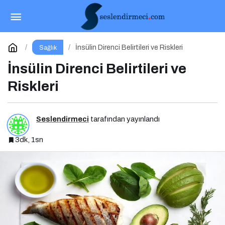
Postprandiyal Oksidatif Stres
Paylaş
Yorum Yap
İnsülin Direnci Belirtileri ve Riskleri
Sağlık
İnsülin Direnci Belirtileri ve
Riskleri
Seslendirmeci
tarafından yayınlandı
3dk, 1sn