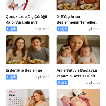
Çocuklarda Diş Çürüğü
2-5 Yaş Arası
Kalbi Vurabilir mi?
Beslenmenin Temelleri:
Okul Öncesi Dönemde
Sağlık
4 ay önce
Sağlık
1 yıl önce
Sağlıklı Adımlar
Ergenlikte Beslenme
Anne Sütüyle Başlayan
Yaşamın Sessiz Gücü
Sağlık
1 yıl önce
Sağlık
1 yıl önce