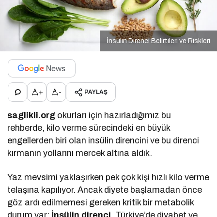
İnsülin Direnci Belirtileri ve Riskleri
+
-
PAYLAŞ
saglikli.org
okurları için hazırladığımız bu
rehberde, kilo verme sürecindeki en büyük
engellerden biri olan insülin direncini ve bu direnci
kırmanın yollarını mercek altına aldık.
Yaz mevsimi yaklaşırken pek çok kişi hızlı kilo verme
telaşına kapılıyor. Ancak diyete başlamadan önce
göz ardı edilmemesi gereken kritik bir metabolik
durum var:
İnsülin direnci
. Türkiye’de diyabet ve