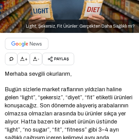
Light, Şekersiz, Fit Ürünler: Gerçekten Daha Sağlıklı mı?
+
-
PAYLAŞ
Merhaba sevgili okurlarım,
Bugün sizlerle market raflarının yıldızları haline
gelen “light”, “şekersiz”, “diyet”, “fit” etiketli ürünleri
konuşacağız. Son dönemde alışveriş arabalarının
olmazsa olmazları arasında bu ürünler sıkça yer
alıyor. Hatta bazen bir paket ürünün üstünde
“light”, “no sugar”, “fit”, “fitness” gibi 3–4 ayrı
sağlıklı çağrışım içeren kelimeyi aynı anda