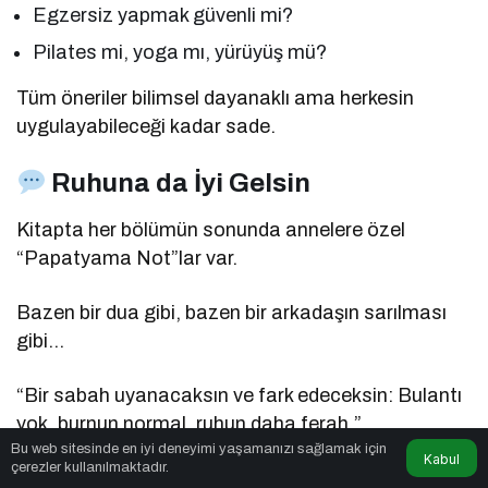
Egzersiz yapmak güvenli mi?
Pilates mi, yoga mı, yürüyüş mü?
Tüm öneriler bilimsel dayanaklı ama herkesin
uygulayabileceği kadar sade.
Ruhuna da İyi Gelsin
Kitapta her bölümün sonunda annelere özel
“Papatyama Not”lar var.
Bazen bir dua gibi, bazen bir arkadaşın sarılması
gibi…
“Bir sabah uyanacaksın ve fark edeceksin: Bulantı
yok, burnun normal, ruhun daha ferah.”
Bu web sitesinde en iyi deneyimi yaşamanızı sağlamak için
Kabul
çerezler kullanılmaktadır.
Böyle yazılar annenin sadece bedenini değil,