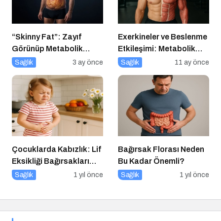
“Skinny Fat”: Zayıf
Exerkineler ve Beslenme
Görünüp Metabolik
Etkileşimi: Metabolik
Olarak Riskli Olmak
Sağlıkta Yeni Bir
Sağlık
3 ay önce
Sağlık
11 ay önce
Perspektif
Çocuklarda Kabızlık: Lif
Bağırsak Florası Neden
Eksikliği Bağırsakları
Bu Kadar Önemli?
Nasıl Yavaşlatır?
Sağlık
1 yıl önce
Sağlık
1 yıl önce