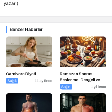
yazarı)
Benzer Haberler
Carnivore Diyeti
Ramazan Sonrası
Beslenme: Dengeli ve
Sağlık
11 ay önce
Sağlıklı Bir Geçiş İçin
Sağlık
1 yıl önce
İpuçları