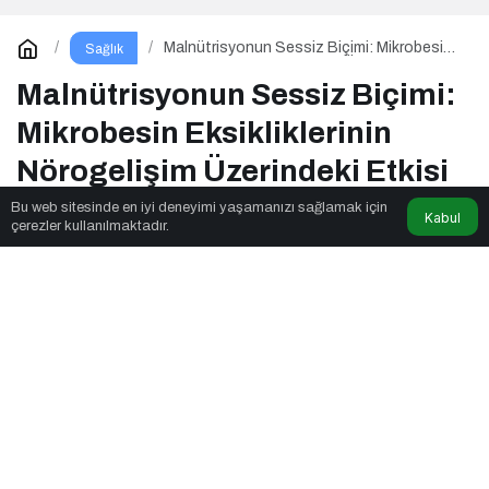
Malnütrisyonun Sessiz Biçimi: Mikrobesin
Sağlık
Eksikliklerinin Nörogelişim Üzerindeki Etkisi
Malnütrisyonun Sessiz Biçimi:
Mikrobesin Eksikliklerinin
Nörogelişim Üzerindeki Etkisi
Bu web sitesinde en iyi deneyimi yaşamanızı sağlamak için
Kabul
çerezler kullanılmaktadır.
Seslendirmeci
tarafından yayınlandı
6dk, 7sn