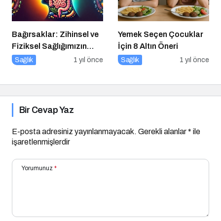
Bağırsaklar: Zihinsel ve
Yemek Seçen Çocuklar
Fiziksel Sağlığımızın
İçin 8 Altın Öneri
Gizli Yöneticisi!
Sağlık
1 yıl önce
Sağlık
1 yıl önce
Bir Cevap Yaz
E-posta adresiniz yayınlanmayacak.
Gerekli alanlar
*
ile
işaretlenmişlerdir
Yorumunuz
*