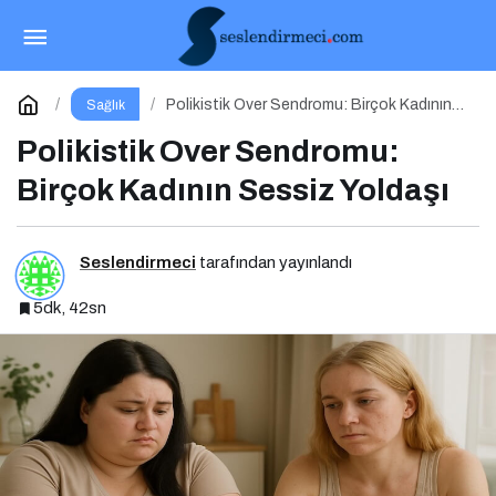
Malnütrisyonun Sessiz Biçimi: Mikrobesin
Eksikliklerinin Nörogelişim Üzerindeki Etkisi
Paylaş
Yorum Yap
Polikistik Over Sendromu: Birçok Kadının
Sağlık
Sessiz Yoldaşı
Polikistik Over Sendromu:
Birçok Kadının Sessiz Yoldaşı
Seslendirmeci
tarafından yayınlandı
5dk, 42sn