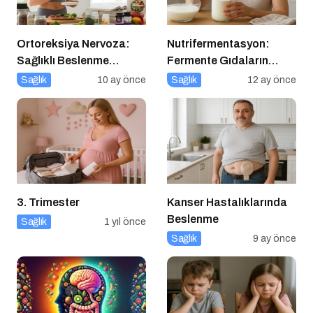
Ortoreksiya Nervoza:
Nutrifermentasyon:
Sağlıklı Beslenme
Fermente Gıdaların
Takıntısı
Beslenmedeki Yeri ve
Sağlık
10 ay önce
Sağlık
12 ay önce
Bilimsel Gerçekler
3. Trimester
Kanser Hastalıklarında
Beslenme
Sağlık
1 yıl önce
Sağlık
9 ay önce