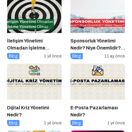
İletişim Yönetimi
Sponsorluk Yönetimi
Olmadan İşletme
Nedir? Niye Önemlidir?
Yönetimi Olmaz
Nasıl Yapılır?
Blog
1 yıl önce
Blog
11 ay önce
Dijital Kriz Yönetimi
E-Posta Pazarlaması
Nedir?
Nedir?
Blog
1 yıl önce
Blog
1 yıl önce