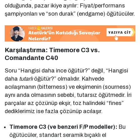
olduğunda, pazar ikiye ayrılır: Fiyat/performans
şampiyonları ve “son durak” (endgame) öğütücüler.
Karşılaştırma: Timemore C3 vs.
Comandante C40
Soru “Hangisi daha ince öğütür?” değil, “Hangisi
daha
tutarlı
öğütür?” olmalıdır. Kahvede
acılaşmanın (bitterness) ve ekşimenin (sourness)
aynı anda olmasının sebebi, tutarsız öğütmedir. İri
parçalar az çözünüp ekşir, toz halindeki “fines”
dediklerimiz ise fazla çözünüp acılaşır.
Timemore C3 (ve benzeri F/P modeller):
Bu
öğütücüler, standart seramik bıçaklı el