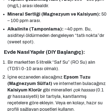
(mg/L) arası idealdir.
Mineral Sertliği (Magnezyum ve Kalsiyum):
50
– 100 ppm arası.
Alkalinite (Tamponlama):
~40 ppm. Bu,
asiditeyi öldürmeden dengeleyen “tatlı nokta”dır
(sweet spot).
Evde Nasıl Yapılır (DIY Başlangıç):
Bir marketten 5 litrelik “Saf Su” (RO Su) alın
(TDS’i 0-10 arası olmalı).
İçine eczaneden alacağınız
Epsom Tuzu
(Magnezyum Sülfat)
ve internetten bulacağınız
Kalsiyum Klorür
gibi mineralleri
çok hassas
(0.1
gr hassasiyetli) bir tartıyla, kanıtlanmış
reçetelere göre ekleyin. Veya en kolayı, hazır su
profili sağlayan poşetleri kullanın.