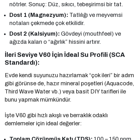
nötrler. Sonuç: Düz, sıkıcı, tebeşirimsi bir tat.
Dost 1 (Magnezyum):
Tatlılığı ve meyvemsi
notaları çekmede çok etkilidir.
Dost 2 (Kalsiyum):
Gövdeyi (mouthfeel) ve
ağızda kalan o “ağırlık” hissini artırır.
İleri Seviye V60 İçin İdeal Su Profili (SCA
Standardı):
Evde kendi suyunuzu hazırlamak “çok ileri” bir adım
gibi görünse de, hazır mineral poşetleri (Aquacode,
Third Wave Water vb.) veya basit DIY tarifleri ile
bunu yapmak mümkündür.
İşte V60 gibi hızlı akışlı ve berraklık odaklı
demlemeler için ideal değerler:
Toplam Çözünmüş Katı (TDS):
100 – 150 ppm