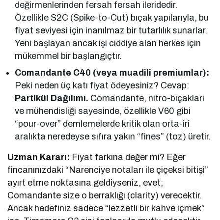
değirmenlerinden fersah fersah ileridedir.
Özellikle S2C (Spike-to-Cut) bıçak yapılarıyla, bu
fiyat seviyesi için inanılmaz bir tutarlılık sunarlar.
Yeni başlayan ancak işi ciddiye alan herkes için
mükemmel bir başlangıçtır.
Comandante C40 (veya muadili premiumlar):
Peki neden üç katı fiyat ödeyesiniz? Cevap:
Partikül Dağılımı.
Comandante, nitro-bıçakları
ve mühendisliği sayesinde, özellikle V60 gibi
“pour-over” demlemelerde kritik olan orta-iri
aralıkta neredeyse sıfıra yakın “fines” (toz) üretir.
Uzman Kararı:
Fiyat farkına değer mi? Eğer
fincanınızdaki “Narenciye notaları ile çiçeksi bitişi”
ayırt etme noktasına geldiyseniz, evet;
Comandante size o berraklığı (clarity) verecektir.
Ancak hedefiniz sadece “lezzetli bir kahve içmek”