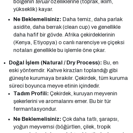
bölgenin
teruar
özelliklerine (toprak, iklim,
yükseklik) kayar.
Ne Beklemelisiniz:
Daha temiz, daha parlak
asidite, daha berrak (clean cup) ve genellikle
daha hafif bir gövde. Afrika çekirdeklerinin
(Kenya, Etiyopya) o canlı narenciye ve çiçeksi
notaları genellikle bu işlemle öne çıkar.
Doğal İşlem (Natural / Dry Process):
Bu, en
eski yöntemdir. Kahve kirazları toplandığı gibi
güneşte kurumaya bırakılır. Çekirdek, tüm kuruma
süreci boyunca meyve etinin içindedir.
Tadım Profili:
Çekirdek, kuruyan meyvenin
şekerlerini ve aromalarını emer. Bu bir tür
fermantasyondur.
Ne Beklemelisiniz:
Çok daha tatlı, şarapsı,
yoğun meyvemsi (böğürtlen, çilek, tropik