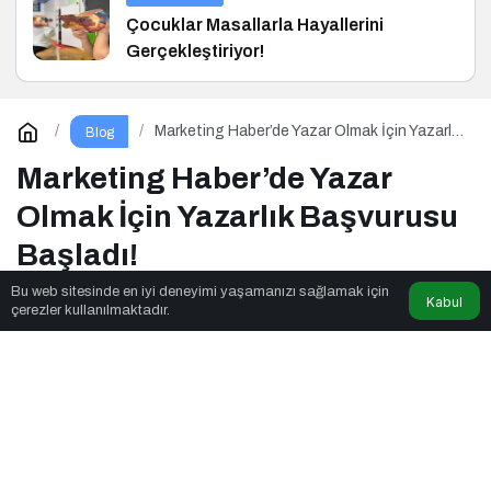
Çocuklar Masallarla Hayallerini
Gerçekleştiriyor!
Marketing Haber’de Yazar Olmak İçin Yazarlık
Blog
Başvurusu Başladı!
Marketing Haber’de Yazar
Olmak İçin Yazarlık Başvurusu
Başladı!
Bu web sitesinde en iyi deneyimi yaşamanızı sağlamak için
Kabul
çerezler kullanılmaktadır.
Seslendirmeci
tarafından yayınlandı
2dk, 32sn