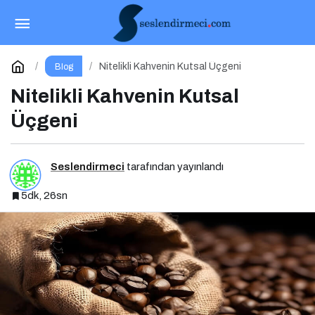
Marketing Haber’de Yazar Olmak İçin Yazarlık
Başvurusu Başladı!
Paylaş
Yorum Yap
Nitelikli Kahvenin Kutsal Üçgeni
Blog
Nitelikli Kahvenin Kutsal
Üçgeni
Seslendirmeci
tarafından yayınlandı
5dk, 26sn