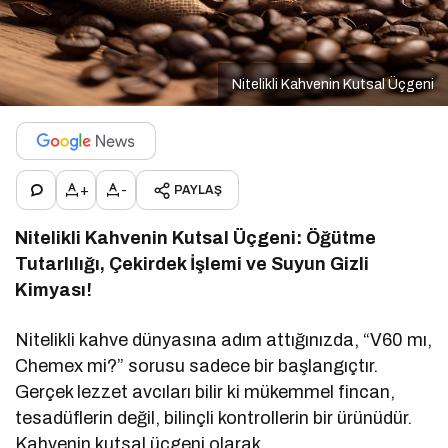
Nitelikli Kahvenin Kutsal Üçgeni
+
-
PAYLAŞ
Nitelikli Kahvenin Kutsal Üçgeni: Öğütme
Tutarlılığı, Çekirdek İşlemi ve Suyun Gizli
Kimyası!
Nitelikli kahve dünyasına adım attığınızda, “V60 mı,
Chemex mi?” sorusu sadece bir başlangıçtır.
Gerçek lezzet avcıları bilir ki mükemmel fincan,
tesadüflerin değil, bilinçli kontrollerin bir ürünüdür.
Kahvenin kutsal üçgeni olarak