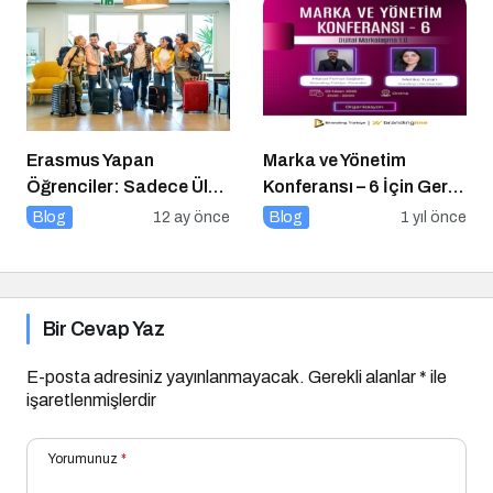
Erasmus Yapan
Marka ve Yönetim
Öğrenciler: Sadece Ülke
Konferansı – 6 İçin Geri
Değil, Bakış Açısı da
Sayım!
Blog
12 ay önce
Blog
1 yıl önce
Değişiyor
Bir Cevap Yaz
E-posta adresiniz yayınlanmayacak.
Gerekli alanlar
*
ile
işaretlenmişlerdir
Yorumunuz
*