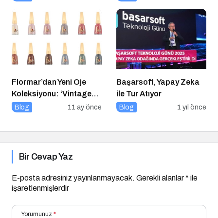
Flormar’dan Yeni Oje
Başarsoft, Yapay Zeka
Koleksiyonu: ‘Vintage
ile Tur Atıyor
Romance’ Nostaljiyle
Blog
11 ay önce
Blog
1 yıl önce
Harmanlanmış Bir
Zarafeti Tırnaklara
Taşıyor!
Bir Cevap Yaz
E-posta adresiniz yayınlanmayacak.
Gerekli alanlar
*
ile
işaretlenmişlerdir
Yorumunuz
*