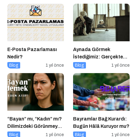
E-Posta Pazarlaması
Aynada Görmek
Nedir?
İstediğimiz: Gerçekten
Kimiz?
Blog
1 yıl önce
Blog
1 yıl önce
“Bayan” mı, “Kadın” mı?
Bayramlar Bağ Kurardı:
Dilimizdeki Görünmeyen
Bugün Hâlâ Kuruyor mu?
Cinsiyet Ayrımı
Blog
1 yıl önce
Blog
1 yıl önce