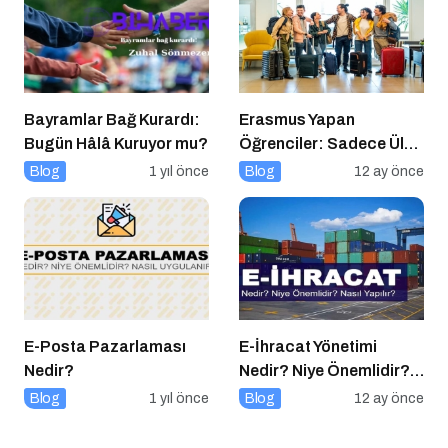
Taşıyor!
Bayramlar Bağ Kurardı:
Erasmus Yapan
Bugün Hâlâ Kuruyor mu?
Öğrenciler: Sadece Ülke
Değil, Bakış Açısı da
Blog
1 yıl önce
Blog
12 ay önce
Değişiyor
E-Posta Pazarlaması
E-İhracat Yönetimi
Nedir?
Nedir? Niye Önemlidir?
Nasıl Yapılır?
Blog
1 yıl önce
Blog
12 ay önce