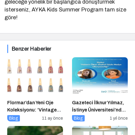
geleceğe yönelik bir başlangıca dönüştürmek
isterseniz, AYKA Kids Summer Program tam size
göre!
Benzer Haberler
Flormar’dan Yeni Oje
Gazeteci İlknur Yılmaz,
Koleksiyonu: ‘Vintage
İstinye Üniversitesi’nde
Romance’ Nostaljiyle
Dijital Medya
Blog
11 ay önce
Blog
1 yıl önce
Harmanlanmış Bir
Okuryazarlığı Dersinin
Zarafeti Tırnaklara
Konuğu Oldu