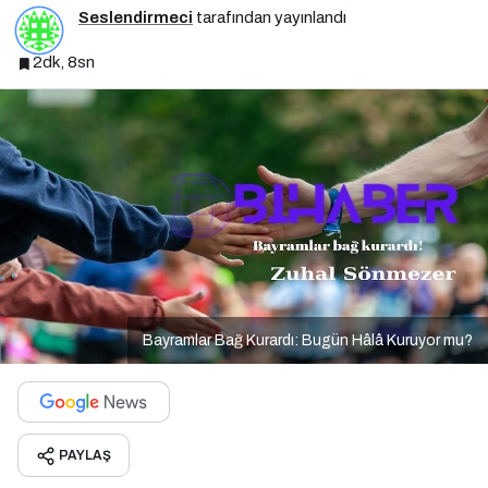
Seslendirmeci
tarafından yayınlandı
2dk, 8sn
Bayramlar Bağ Kurardı: Bugün Hâlâ Kuruyor mu?
PAYLAŞ