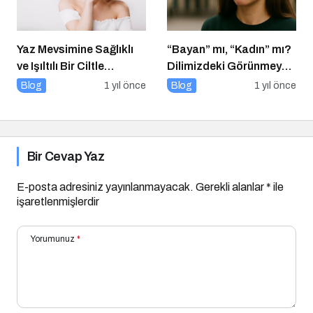
Yaz Mevsimine Sağlıklı
“Bayan” mı, “Kadın” mı?
ve Işıltılı Bir Ciltle
Dilimizdeki Görünmeyen
Merhaba Deyin
Cinsiyet Ayrımı
Blog
1 yıl önce
Blog
1 yıl önce
Bir Cevap Yaz
E-posta adresiniz yayınlanmayacak.
Gerekli alanlar
*
ile
işaretlenmişlerdir
Yorumunuz
*