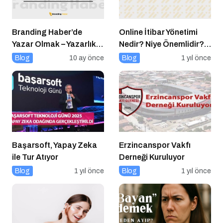
Branding Haber’de
Online İtibar Yönetimi
Yazar Olmak – Yazarlık
Nedir? Niye Önemlidir?
Başvurusu Başladı!
Online İtibar Yönetimi
Blog
10 ay önce
Blog
1 yıl önce
Nasıl Uygulanır?
Başarsoft, Yapay Zeka
Erzincanspor Vakfı
ile Tur Atıyor
Derneği Kuruluyor
Blog
1 yıl önce
Blog
1 yıl önce