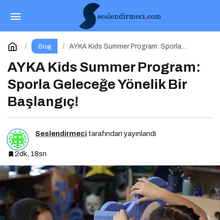
Bayramlar Bağ Kurardı: Bugün Hâlâ Kuruyor
mu?
Paylaş
Yorum Yap
AYKA Kids Summer Program: Sporla
Blog
Geleceğe Yönelik Bir Başlangıç!
AYKA Kids Summer Program:
Sporla Geleceğe Yönelik Bir
Başlangıç!
Seslendirmeci
tarafından yayınlandı
2dk, 18sn