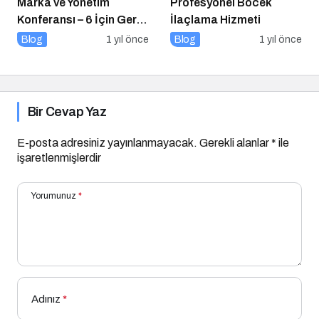
Marka ve Yönetim
Profesyonel Böcek
Konferansı – 6 İçin Geri
İlaçlama Hizmeti
Sayım!
Blog
1 yıl önce
Blog
1 yıl önce
Bir Cevap Yaz
E-posta adresiniz yayınlanmayacak.
Gerekli alanlar
*
ile
işaretlenmişlerdir
Yorumunuz
*
Adınız
*