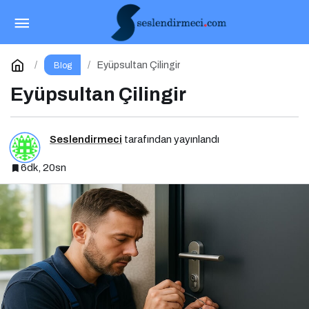
Kurumsal Blog Yönetimi Nedir? Niye Önemlidir?
Kurumsal Blog Yönetimi Nasıl Yapılır?
Paylaş
Yorum Yap
Eyüpsultan Çilingir
Blog
Eyüpsultan Çilingir
Seslendirmeci
tarafından yayınlandı
6dk, 20sn