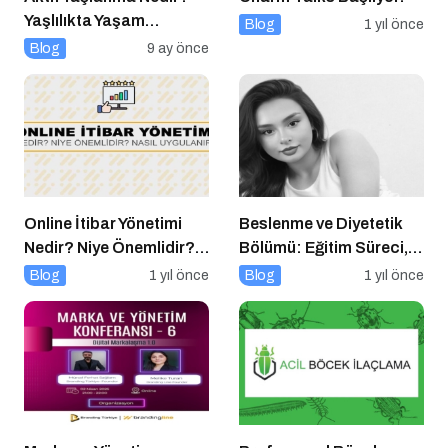
Yaşlılıkta Yaşam
Blog
1 yıl önce
Kalitesini Artırmanın
Blog
9 ay önce
Altın Kuralları
Online İtibar Yönetimi
Beslenme ve Diyetetik
Nedir? Niye Önemlidir?
Bölümü: Eğitim Süreci,
Online İtibar Yönetimi
Kariyer Olanakları ve
Blog
1 yıl önce
Blog
1 yıl önce
Nasıl Uygulanır?
Geleceği