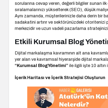
sorularına cevap veren, değerli bilgiler sunan il
sıralamalarınızı yükselterek (SEO), düşük maliyet
Aynı zamanda, müşterilerinizle daha derin bir bağ
sadakatini artırır ve sektörünüzdeki otoritenizi pe
merkezidir ve uzun vadeli pazarlama stratejinizi
Etkili Kurumsal Blog Yönetim
Dijital markalaşma kavramının alt ana kavramla
yer alan ve kavramsal hiyerarşide dijital mark
“Kurumsal BlogYönetimi”
ile ilgili işte 10 altın
İçerik Haritası ve İçerik Stratejisi Oluşturun