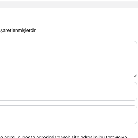
 işaretlenmişlerdir
e adımı, e-posta adresimi ve web site adresimi bu tarayıcıya