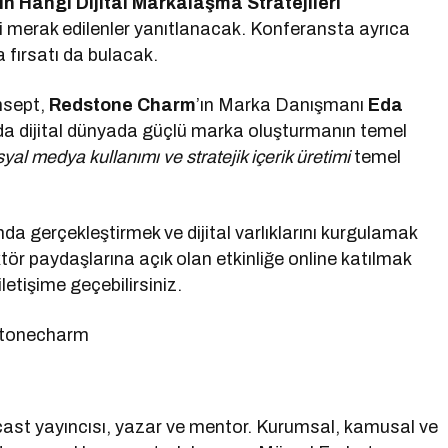
in Hangi Dijital Markalaşma Stratejileri
i merak edilenler yanıtlanacak. Konferansta ayrıca
a fırsatı da bulacak.
nsept,
Redstone Charm
’ın Marka Danışmanı
Eda
da dijital dünyada güçlü marka oluşturmanın temel
syal medya kullanımı ve stratejik içerik üretimi
temel
da gerçekleştirmek ve dijital varlıklarını kurgulamak
r paydaşlarına açık olan etkinliğe online katılmak
letişime geçebilirsiniz.
dstonecharm
st yayıncısı, yazar ve mentor. Kurumsal, kamusal ve