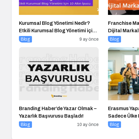
Kurumsal Blog Yönetimi Nedir?
Franchise Ma
Etkili Kurumsal Blog Yönetimi için
Dijital Mark
10 Altın İpucu
Blog
9 ay önce
Blog
Branding Haber’de Yazar Olmak –
Erasmus Yapa
Yazarlık Başvurusu Başladı!
Sadece Ülke D
Değişiyor
Blog
10 ay önce
Blog