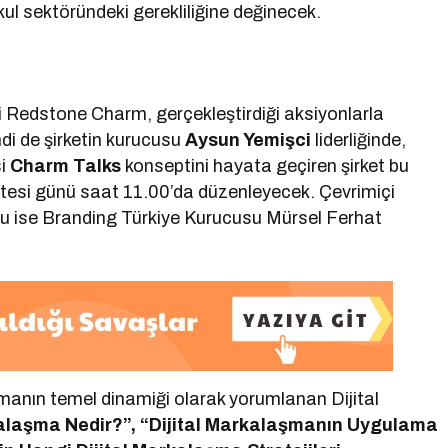
l sektöründeki gerekliliğine değinecek.
ti Redstone Charm, gerçekleştirdiği aksiyonlarla
di de şirketin kurucusu
Aysun Yemişci
liderliğinde,
si
Charm Talks
konseptini hayata geçiren şirket bu
rtesi günü saat 11.00’da düzenleyecek. Çevrimiçi
uğu ise Branding Türkiye Kurucusu Mürsel Ferhat
amanın temel dinamiği olarak yorumlanan Dijital
kalaşma Nedir?”, “Dijital Markalaşmanın Uygulama