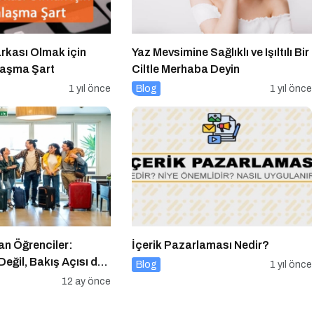
rkası Olmak için
Yaz Mevsimine Sağlıklı ve Işıltılı Bir
alaşma Şart
Ciltle Merhaba Deyin
1 yıl önce
Blog
1 yıl önce
n Öğrenciler:
İçerik Pazarlaması Nedir?
eğil, Bakış Açısı da
Blog
1 yıl önce
12 ay önce