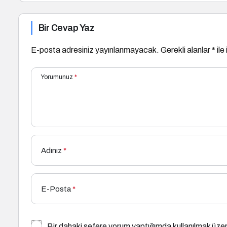
Bir Cevap Yaz
E-posta adresiniz yayınlanmayacak.
Gerekli alanlar
*
ile
Yorumunuz
*
Adınız
*
E-Posta
*
Bir dahaki sefere yorum yaptığımda kullanılmak üzer