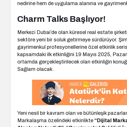
nedirine hem de uygulama alanına ve gayrimenku
Charm Talks Başlıyor!
Merkezi Dubai’de olan küresel real estate şirke
sektöre yeni bir soluk getirmeye sürdürüyor. Şim
gayrimenkul profesyonellerine özel etkinlik seri
kapsamdaki ilk etkinliğini 19 Mayıs 2025, Paza
ortamda gerçekleştirilecek olan etkinliğin kon
Sağlam olacak.
Yeni nesil bir kavram olan ve bütünleşik pazarl
Markalaşma özelindeki etkinlikte
“Dijital Mar