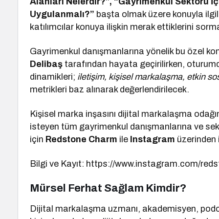
Alanları Nelerdir?”, “Gayrimenkul Sektörü İç
Uygulanmalı?”
başta olmak üzere konuyla ilgil
katılımcılar konuya ilişkin merak ettiklerini sorm
Gayrimenkul danışmanlarına yönelik bu özel ko
Delibaş
tarafından hayata geçirilirken, oturum
dinamikleri;
iletişim, kişisel markalaşma, etkin so
metrikleri baz alınarak değerlendirilecek.
Kişisel marka inşasını dijital markalaşma odağın
isteyen tüm gayrimenkul danışmanlarına ve sektö
için
Redstone Charm
ile
Instagram
üzerinden i
Bilgi ve Kayıt: https://www.instagram.com/re
Mürsel Ferhat Sağlam Kimdir?
Dijital markalaşma uzmanı, akademisyen, podca