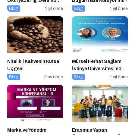
Okuryazarlığı Dersinde
Bugün Hâlâ Kuruyor mu?
Dijital Markalaşma
Blog
1 yıl önce
Blog
1 yıl önce
Konuşuldu
Nitelikli Kahvenin Kutsal
Mürsel Ferhat Sağlam
Üçgeni
İstinye Üniversitesi’nde
Dijital Medya
Blog
9 ay önce
Blog
1 yıl önce
Okuryazarlığı
Kapsamında
Konuşacak!
Marka ve Yönetim
Erasmus Yapan