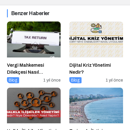
Benzer Haberler
Vergi Mahkemesi
Dijital Kriz Yönetimi
Dilekçesi Nasıl
Nedir?
Hazırlanır?
Blog
1 yıl önce
Blog
1 yıl önce