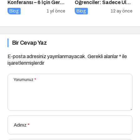
Konferansı – 6 İçin Geri
Öğrenciler: Sadece Ülke
Sayım!
Değil, Bakış Açısı da
Blog
1 yıl önce
Blog
12 ay önce
Değişiyor
Bir Cevap Yaz
E-posta adresiniz yayınlanmayacak.
Gerekli alanlar
*
ile
işaretlenmişlerdir
Yorumunuz
*
Adınız
*