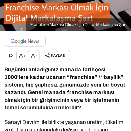
Franchise Markası Olmak için Dijital Markalaşma Şart
+
-
PAYLAŞ
Bugünkü anladığımız manada tarihçesi
1800’lere kadar uzanan “franchise” / “bayilik”
sistemi, hiç şüphesiz günümüzde yeni bir boyut
kazandı. Genel manada franchise markası
olmak için bir girişimcinin veya bir işletmenin
temel sorumlulukları nelerdir?
Sanayi Devrimi ile birlikte yaşanan üretim, tüketim
ve iletişim alanlarındaki değişim ve dönüşüm,