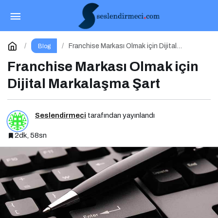
İletişim Yönetimi Olmadan İşletme Yönetimi
Olmaz
Paylaş
Yorum Yap
Franchise Markası Olmak için Dijital
Blog
Markalaşma Şart
Franchise Markası Olmak için
Dijital Markalaşma Şart
Seslendirmeci
tarafından yayınlandı
2dk, 58sn