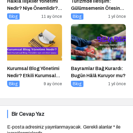
Halkla İlişkiler Yönetimi
Turizmde İletişim:
Nedir? Niye Önemlidir?
Gülümsemenin Ötesinde
Halkla İlişkiler Yönetimi
Bir Sanat
Blog
11 ay önce
Blog
1 yıl önce
Nasıl Yapılır?
Kurumsal Blog Yönetimi
Bayramlar Bağ Kurardı:
Nedir? Etkili Kurumsal
Bugün Hâlâ Kuruyor mu?
Blog Yönetimi için 10
Blog
9 ay önce
Blog
1 yıl önce
Altın İpucu
Bir Cevap Yaz
E-posta adresiniz yayınlanmayacak.
Gerekli alanlar
*
ile