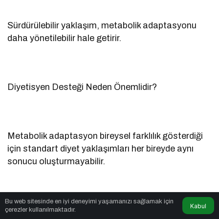
Sürdürülebilir yaklaşım, metabolik adaptasyonu
daha yönetilebilir hale getirir.
Diyetisyen Desteği Neden Önemlidir?
Metabolik adaptasyon bireysel farklılık gösterdiği
için standart diyet yaklaşımları her bireyde aynı
sonucu oluşturmayabilir.
Bu web sitesinde en iyi deneyimi yaşamanızı sağlamak için
Kabul
Profesyonel beslenme desteği:
çerezler kullanılmaktadır.