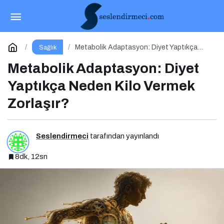
Metabolik Adaptasyon: Diyet Yaptıkça Neden
Kilo Vermek Zorlaşır?
Yorum Yap
Metabolik Adaptasyon: Diyet Yaptıkça
Sağlık
Neden Kilo Vermek Zorlaşır?
Metabolik Adaptasyon: Diyet
Yaptıkça Neden Kilo Vermek
Zorlaşır?
Seslendirmeci
tarafından yayınlandı
8dk, 12sn