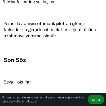
Mindful eating yaklaşımı
Yeme davranışını otomatik pilottan çıkarıp
farkındalıkla gerçekleştirmek, besin gürültüsünü
azaltmaya yardımcı olabilir.
Son Söz
Sevgili okurlar,
Bu web sitesinde en iyi deneyimi yaşamanızı sağlamak için
Kabul
çerezler kullanılmaktadır.
Besin gürültüsü, modern dünyanın en görünmez