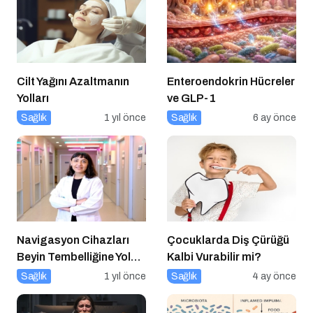
Cilt Yağını Azaltmanın
Enteroendokrin Hücreler
Yolları
ve GLP-1
Sağlık
1 yıl önce
Sağlık
6 ay önce
Navigasyon Cihazları
Çocuklarda Diş Çürüğü
Beyin Tembelliğine Yol
Kalbi Vurabilir mi?
Açıyor mu?
Sağlık
1 yıl önce
Sağlık
4 ay önce