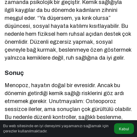
zamanda psikolojik bir geçiştir. Kemik sağlığıyla
ilgili kaygılar da bu dönemde kadınların zihnini
meşgul eder. “Ya düşersem, ya kırık olursa”
düşüncesi, sosyal hayata katılımı kısıtlayabilir. Bu
nedenle hem fiziksel hem ruhsal açıdan destek çok
önemlidir. Düzenli egzersiz yapmak, sosyal
çevreyle bağ kurmak, beslenmeye özen göstermek
yalnızca kemiklere değil, ruh sağlığına da iyi gelir.
Sonuç
Menopoz, hayatın doğal bir evresidir. Ancak bu
dönemin getirdiği kemik sağlığı risklerini göz ardı
etmemek gerekir. Unutmayalım: Osteoporoz
sessizce ilerler, ama sonuçları çok gürültülü olabilir.
Bu nedenle düzenli kontroller, sağlıklı beslenme,
egzersiz ve doğru yaşam alışkanlıkları ile
Bu web sitesinde en iyi deneyimi yaşamanızı sağlamak için
Kabul
çerezler kullanılmaktadır.
kemiklerimizi koruyabiliriz.