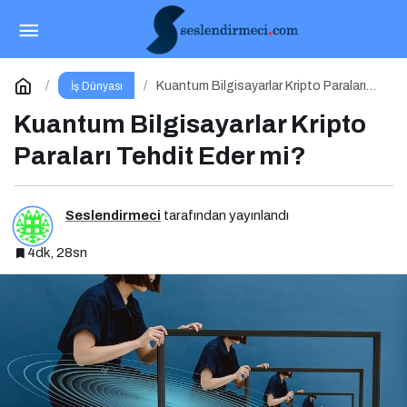
Çok Taraflı Hesaplama (MPC) Nedir?
Paylaş
Yorum Yap
Kuantum Bilgisayarlar Kripto Paraları
İş Dünyası
Tehdit Eder mi?
Kuantum Bilgisayarlar Kripto
Paraları Tehdit Eder mi?
Seslendirmeci
tarafından yayınlandı
4dk, 28sn