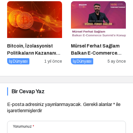
Bitcoin, İzolasyonist
Mürsel Ferhat Sağlam
Politikaların Kazananı
Balkan E-Commerce
Olabilir
Summit’e Konuştu
İş Dünyası
1 yıl önce
İş Dünyası
5 ay önce
Bir Cevap Yaz
E-posta adresiniz yayınlanmayacak.
Gerekli alanlar
*
ile
işaretlenmişlerdir
Yorumunuz
*