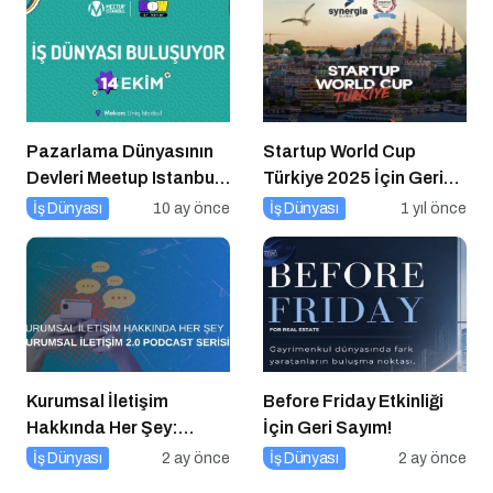
Pazarlama Dünyasının
Startup World Cup
Devleri Meetup Istanbul
Türkiye 2025 İçin Geri
2025’te Buluşuyor
Sayım!
İş Dünyası
10 ay önce
İş Dünyası
1 yıl önce
Kurumsal İletişim
Before Friday Etkinliği
Hakkında Her Şey:
İçin Geri Sayım!
Kurumsal İletişim 2.0
İş Dünyası
2 ay önce
İş Dünyası
2 ay önce
Podcast Serisi