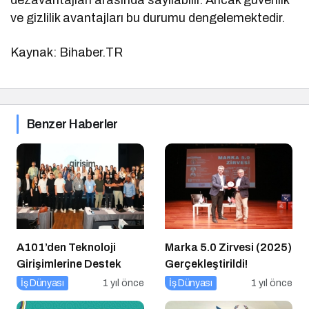
dezavantajları arasında sayılabilir. Ancak güvenlik
ve gizlilik avantajları bu durumu dengelemektedir.
Kaynak: Bihaber.TR
Benzer Haberler
A101’den Teknoloji
Marka 5.0 Zirvesi (2025)
Girişimlerine Destek
Gerçekleştirildi!
İş Dünyası
1 yıl önce
İş Dünyası
1 yıl önce