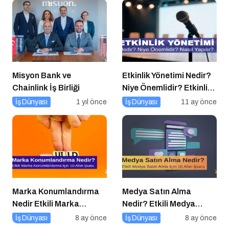
Misyon Bank ve
Etkinlik Yönetimi Nedir?
Chainlink İş Birliği
Niye Önemlidir? Etkinlik
Yönetimi Nasıl Yapılır?
İş Dünyası
1 yıl önce
İş Dünyası
11 ay önce
Marka Konumlandırma
Medya Satın Alma
Nedir Etkili Marka
Nedir? Etkili Medya
Konumlandırma İçin 10
Satın Alma İçin 10 Altın
İş Dünyası
8 ay önce
İş Dünyası
8 ay önce
Altın İpucu
İpucu