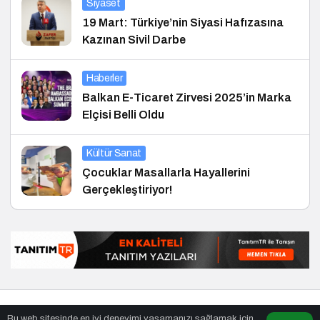
Siyaset
19 Mart: Türkiye’nin Siyasi Hafızasına
Kazınan Sivil Darbe
Haberler
Balkan E-Ticaret Zirvesi 2025’in Marka
Elçisi Belli Oldu
Kültür Sanat
Çocuklar Masallarla Hayallerini
Gerçekleştiriyor!
© Telif Hakkı 30.01.2012, Tüm Hakları Saklıdır.
haber
,
en iyiler
Bu web sitesinde en iyi deneyimi yaşamanızı sağlamak için