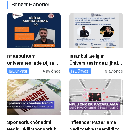
Benzer Haberler
İstanbul Kent
İstanbul Gelişim
Üniversitesi’nde Dijital
Üniversitesi’nde Dijital
Markalaşma 1.0
Markalaşma 1.0 Etkinliği
İş Dünyası
4 ay önce
İş Dünyası
3 ay önce
Etkinliği!
Düzenlenecek
Sponsorluk Yönetimi
Infleuncer Pazarlama
Nedir Etkili Sponsorluk
Nedir? Niye Önemlidir?