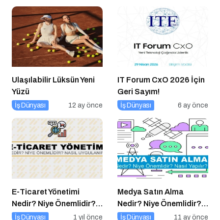
Ulaşılabilir Lüksün Yeni
IT Forum CxO 2026 İçin
Yüzü
Geri Sayım!
İş Dünyası
12 ay önce
İş Dünyası
6 ay önce
E-Ticaret Yönetimi
Medya Satın Alma
Nedir? Niye Önemlidir?
Nedir? Niye Önemlidir?
E-Ticaret Yönetimi Nasıl
Medya Satın Alma Nasıl
İş Dünyası
1 yıl önce
İş Dünyası
11 ay önce