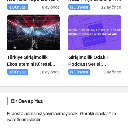
Yönetimi İçin 10 Altın
Influencer Pazarlama
İş Dünyası
8 ay önce
İş Dünyası
12 ay önce
İpucu
Nasıl Yapılır?
Türkiye Girişimcilik
Girişimcilik Odaklı
Ekosistemini Küresel
Podcast Serisi:
Sahneye Taşıyan
Girişimcilerin Büyük
İş Dünyası
10 ay önce
İş Dünyası
3 ay önce
Buluşma
Hataları
Bir Cevap Yaz
E-posta adresiniz yayınlanmayacak.
Gerekli alanlar
*
ile
işaretlenmişlerdir