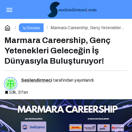
Marka İnisiyatifi Zirvesi 24 Nisan’da İstanbul
Aydın Üniversitesi’nde!
Paylaş
Yorum Yap
Marmara Careership, Genç Yetenekleri
İş Dünyası
Geleceğin İş Dünyasıyla Buluşturuyor!
Marmara Careership, Genç
Yetenekleri Geleceğin İş
Dünyasıyla Buluşturuyor!
Seslendirmeci
tarafından yayınlandı
1dk, 37sn