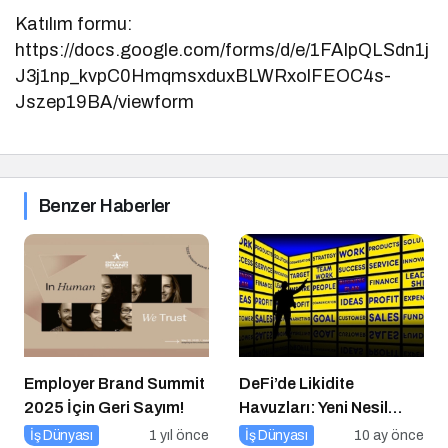
Katılım formu:
https://docs.google.com/forms/d/e/1FAIpQLSdn1j
J3j1np_kvpC0HmqmsxduxBLWRxolFEOC4s-
Jszep19BA/viewform
Benzer Haberler
Employer Brand Summit
DeFi’de Likidite
2025 İçin Geri Sayım!
Havuzları: Yeni Nesil
Finansın Kalbi
İş Dünyası
1 yıl önce
İş Dünyası
10 ay önce