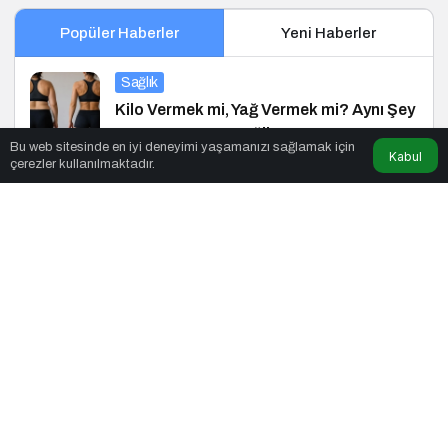
Popüler Haberler
Yeni Haberler
Sağlık
Kilo Vermek mi, Yağ Vermek mi? Aynı Şey
Sanıyoruz Ama Değil!
Bu web sitesinde en iyi deneyimi yaşamanızı sağlamak için
Kabul
çerezler kullanılmaktadır.
Yaşam
Türk Tasarımcıların Küresel Başarısı
Siyaset
19 Mart: Türkiye’nin Siyasi Hafızasına
Kazınan Sivil Darbe
Haberler
Balkan E-Ticaret Zirvesi 2025’in Marka
Elçisi Belli Oldu