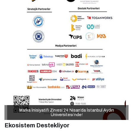
Marka İnisiyatifi Zirvesi 24 Nisan’da İstanbul Aydın
Marka İnisiyatifi Zirvesi 24 Nisan’da İstanbul Aydın
Üniversitesi’nde!
Üniversitesi’nde!
Ekosistem Destekliyor