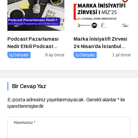
Podcast Pazarlaması
Marka İnisiyatifi Zirvesi
Nedir Etkili Podcast
24 Nisan’da İstanbul
Pazarlaması için 10
Aydın Üniversitesi’nde!
İş Dünyası
9 ay önce
İş Dünyası
1 yıl önce
Altın İpucu
Bir Cevap Yaz
E-posta adresiniz yayınlanmayacak.
Gerekli alanlar
*
ile
işaretlenmişlerdir
Yorumunuz
*