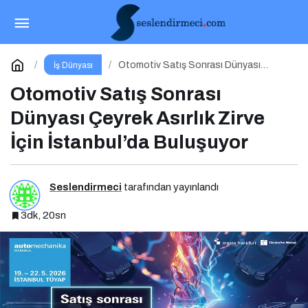
Hırdavat Sektörünün En Büyük Buluşması İçin
İstanbul Hazır!
Paylaş
Yorum Yap
Otomotiv Satış Sonrası Dünyası
İş Dünyası
Çeyrek Asırlık Zirve İçin İstanbul’da
Buluşuyor
Otomotiv Satış Sonrası
Dünyası Çeyrek Asırlık Zirve
İçin İstanbul’da Buluşuyor
Seslendirmeci
tarafından yayınlandı
3dk, 20sn