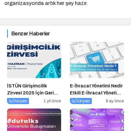
organizasyonda artık her şey hazır.
Benzer Haberler
İSTÜN Girişimcilik
E-İhracat Yönetimi Nedir
Zirvesi 2025 İçin Geri
Etkili E-İhracat Yönetimi
Sayım
için 10 Altın İpucu
İş Dünyası
1 yıl önce
İş Dünyası
8 ay önce