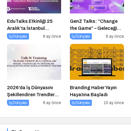
EduTalks Etkinliği 25
GenZ Talks: “Change
Aralık’ta İstanbul
the Game” – Geleceği
Medipol
Tasarlayanlar Sahne
İş Dünyası
8 ay önce
İş Dünyası
6 ay önce
Üniversitesi’nde!
Alıyor!
2026’da İş Dünyasını
Branding Haber Yayın
Şekillendiren Trendler
Hayatına Başladı
Talk N Training “İlham
İş Dünyası
6 ay önce
İş Dünyası
10 ay önce
Veren Buluşmalar”
Serisinde!