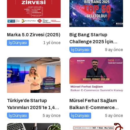
Marka 5.0 Zirvesi (2025)
Big Bang Startup
Challenge 2025 İçin
İş Dünyası
1 yıl önce
Geri Sayım Başladı
İş Dünyası
9 ay önce
Türkiye’de Startup
Mürsel Ferhat Sağlam
Yatırımları 2025’te 1,4
Balkan E-Commerce
Milyar Dolara Ulaştı
Summit’e Konuştu
İş Dünyası
5 ay önce
İş Dünyası
5 ay önce