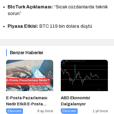
BtcTurk Açıklaması:
“Sıcak cüzdanlarda teknik
sorun”
Piyasa Etkisi:
BTC 119 bin dolara düştü
Benzer Haberler
E-Posta Pazarlaması
ABD Ekonomisi
Nedir Etkili E-Posta
Dalgalanıyor
Pazarlaması için 10
Ekonomi
8 ay önce
Ekonomi
1 yıl önce