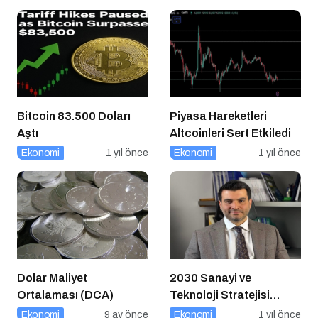
Altın İpucu
Bitcoin 83.500 Doları
Piyasa Hareketleri
Aştı
Altcoinleri Sert Etkiledi
Ekonomi
1 yıl önce
Ekonomi
1 yıl önce
Dolar Maliyet
2030 Sanayi ve
Ortalaması (DCA)
Teknoloji Stratejisi
Açıklandı
Ekonomi
9 ay önce
Ekonomi
1 yıl önce