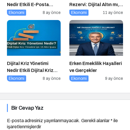
Nedir Etkili E-Posta
Rezervi: Dijital Altın mı,
Pazarlaması için 10
Riskli Bir Hamle mi?
Ekonomi
8 ay önce
Ekonomi
11 ay önce
Altın İpucu
Dijital Kriz Yönetimi
Erken Emeklilik Hayalleri
Nedir Etkili Dijital Kriz
ve Gerçekler
Yönetimi için 10 Altın
Ekonomi
8 ay önce
Ekonomi
9 ay önce
İpucu
Bir Cevap Yaz
E-posta adresiniz yayınlanmayacak.
Gerekli alanlar
*
ile
işaretlenmişlerdir