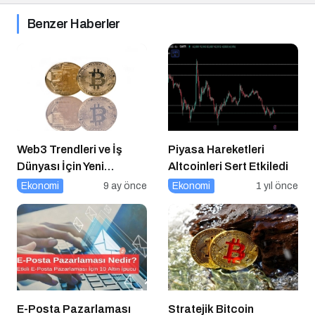
Benzer Haberler
Web3 Trendleri ve İş
Piyasa Hareketleri
Dünyası İçin Yeni
Altcoinleri Sert Etkiledi
Fırsatlar
Ekonomi
9 ay önce
Ekonomi
1 yıl önce
E-Posta Pazarlaması
Stratejik Bitcoin