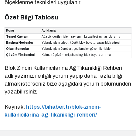
ölçeklenme teknikleri uygulanır.
Özet Bilgi Tablosu
Konu
Açıklama
Temel Kavram
Ağa gönderilen işlem sayısının kapasiteyi aşması durumu
Başlıca Nedenler
Yüksek işlem talebi, küçük blok boyutu, yavaş blok süresi
Olası Sonuçlar
Yüksek işlem ücretleri, gecikmeler, güvenlik riskleri
Çözüm Yöntemleri
Katman 2 çözümleri, sharding, blok boyutu artırma
Blok Zinciri Kullanıcılarına Ağ Tıkanıklığı Rehberi
adlı yazımız ile ilgili yorum yapıp daha fazla bilgi
almak isterseniz bize aşağıdaki yorum bölümünden
yazabilirsiniz.
Kaynak:
https://bihaber.tr/blok-zinciri-
kullanicilarina-ag-tikanikligi-rehberi/