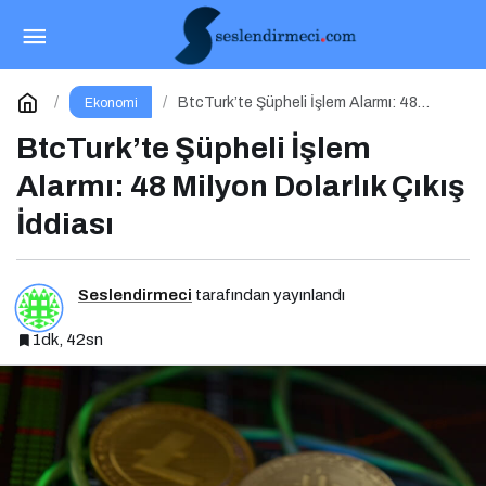
Bybit TR’den Blok Zinciri Kullanıcılarına Ağ
Tıkanıklığı Rehberi!
Paylaş
Yorum Yap
BtcTurk’te Şüpheli İşlem Alarmı: 48
Ekonomi
Milyon Dolarlık Çıkış İddiası
BtcTurk’te Şüpheli İşlem
Alarmı: 48 Milyon Dolarlık Çıkış
İddiası
Seslendirmeci
tarafından yayınlandı
1dk, 42sn