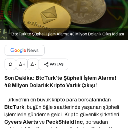
BtcTurk’te Şüpheli İşlem Alarmı: 48 Milyon Dolarlık Çıkış İddiası
+
-
PAYLAŞ
Son Dakika: BtcTurk’te Şüpheli İşlem Alarmı!
48 Milyon Dolarlık Kripto Varlık Çıkışı!
Türkiye’nin en büyük kripto para borsalarından
BtcTurk
, bugün öğle saatlerinde yaşanan şüpheli
işlemlerle gündeme geldi. Kripto güvenlik şirketleri
Cyvers Alerts
ve
PeckShield Inc
, borsadan