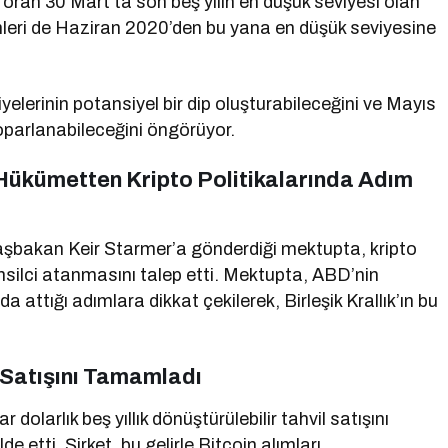
an 30 Mart’ta son beş yılın en düşük seviyesi olan
mleri de Haziran 2020’den bu yana en düşük seviyesine
lerinin potansiyel bir dip oluşturabileceğini ve Mayıs
oparlanabileceğini öngörüyor.
ri Hükümetten Kripto Politikalarında Adım
, Başbakan Keir Starmer’a gönderdiği mektupta, kripto
 temsilci atanmasını talep etti. Mektupta, ABD’nin
ında attığı adımlara dikkat çekilerek, Birleşik Krallık’ın bu
 Satışını Tamamladı
larlık beş yıllık dönüştürülebilir tahvil satışını
 etti. Şirket, bu gelirle Bitcoin alımları