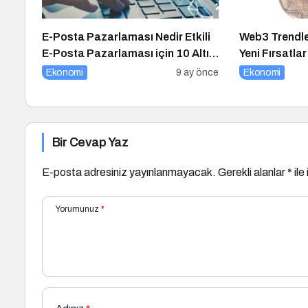
E-Posta Pazarlaması Nedir Etkili
Web3 Trendler
E-Posta Pazarlaması için 10 Altın
Yeni Fırsatlar
İpucu
Ekonomi
9 ay önce
Ekonomi
Bir Cevap Yaz
E-posta adresiniz yayınlanmayacak.
Gerekli alanlar
*
ile
Yorumunuz
*