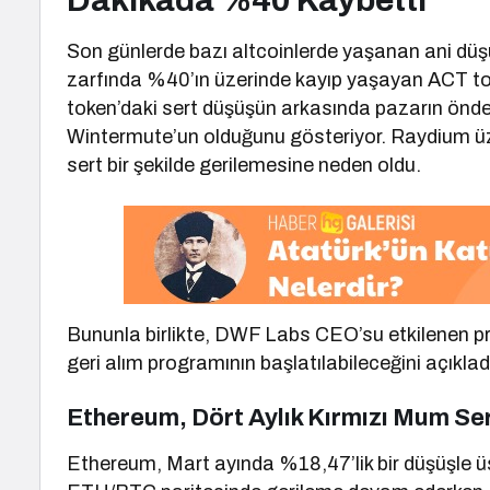
Dakikada %40 Kaybetti
Son günlerde bazı altcoinlerde yaşanan ani düşüş
zarfında %40’ın üzerinde kayıp yaşayan ACT token
token’daki sert düşüşün arkasında pazarın önde g
Wintermute’un olduğunu gösteriyor. Raydium üze
sert bir şekilde gerilemesine neden oldu.
Bununla birlikte, DWF Labs CEO’su etkilenen pr
geri alım programının başlatılabileceğini açıklad
Ethereum, Dört Aylık Kırmızı Mum Se
Ethereum, Mart ayında %18,47’lik bir düşüşle ü