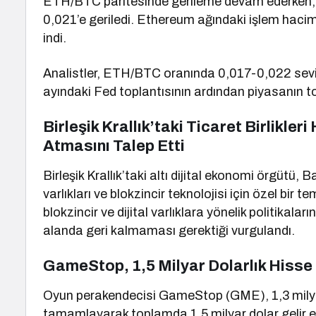
ETH/BTC paritesinde gerileme devam ederken, or
0,021’e geriledi. Ethereum ağındaki işlem haci
indi.
Analistler, ETH/BTC oranında 0,017-0,022 seviye
ayındaki Fed toplantısının ardından piyasanın t
Birleşik Krallık’taki Ticaret Birlikle
Atmasını Talep Etti
Birleşik Krallık’taki altı dijital ekonomi örgütü
varlıkları ve blokzincir teknolojisi için özel bir
blokzincir ve dijital varlıklara yönelik politikalar
alanda geri kalmaması gerektiği vurgulandı.
GameStop, 1,5 Milyar Dolarlık Hisse
Oyun perakendecisi GameStop (GME), 1,3 milyar do
tamamlayarak toplamda 1,5 milyar dolar gelir elde