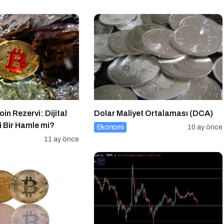
oin Rezervi: Dijital
Dolar Maliyet Ortalaması (DCA)
li Bir Hamle mi?
Ekonomi
10 ay önce
11 ay önce