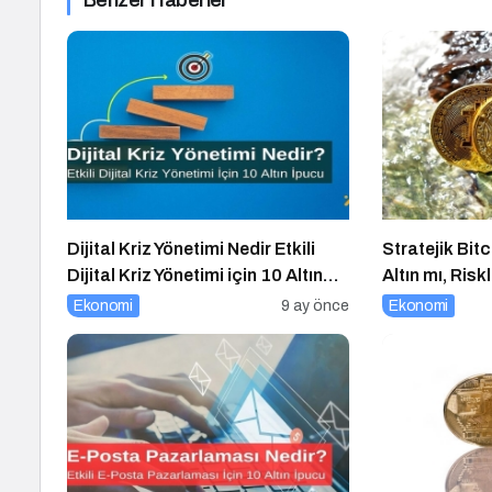
Benzer Haberler
Dijital Kriz Yönetimi Nedir Etkili
Stratejik Bitc
Dijital Kriz Yönetimi için 10 Altın
Altın mı, Risk
İpucu
Ekonomi
9 ay önce
Ekonomi