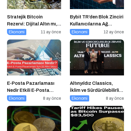
Stratejik Bitcoin
Bybit TR’den Blok Zinciri
Rezervi: Dijital Altın mı,
Kullanıcılarına Ağ
Riskli Bir Hamle mi?
Tıkanıklığı Rehberi!
Ekonomi
11 ay önce
Ekonomi
12 ay önce
E-Posta Pazarlaması
Altınyıldız Classics,
Nedir Etkili E-Posta
İklim ve Sürdürülebilirlik
Pazarlaması için 10
Ödülleri’nde “Yılın Geri
Ekonomi
8 ay önce
Ekonomi
8 ay önce
Altın İpucu
Dönüşüm Projesi”
Kategorisinde Altın Ödül
Kazandı