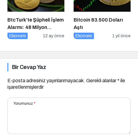
BtcTurk’te Şüpheli İşlem
Bitcoin 83.500 Doları
Alarmı: 48 Milyon
Aştı
Dolarlık Çıkış İddiası
Ekonomi
12 ay önce
Ekonomi
1 yıl önce
Bir Cevap Yaz
E-posta adresiniz yayınlanmayacak.
Gerekli alanlar
*
ile
işaretlenmişlerdir
Yorumunuz
*