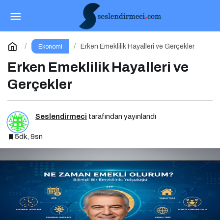
Web3 Trendleri ve İş Dünyası İçin Yeni Fırsatlar
Paylaş
Yorum Yap
Erken Emeklilik Hayalleri ve Gerçekler
Ekonomi
Erken Emeklilik Hayalleri ve
Gerçekler
Seslendirmeci
tarafından yayınlandı
5dk, 9sn