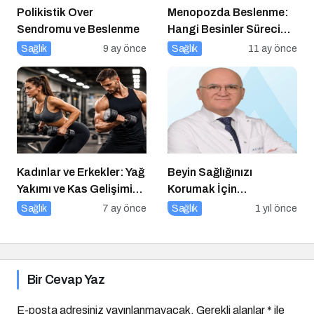
Polikistik Over
Menopozda Beslenme:
Sendromu ve Beslenme
Hangi Besinler Süreci
Kolaylaştırır?
Sağlık
9 ay önce
Sağlık
11 ay önce
Kadınlar ve Erkekler: Yağ
Beyin Sağlığınızı
Yakımı ve Kas Gelişimi
Korumak İçin
Arasındaki Farklar
Uygulayabileceğiniz 7
Sağlık
7 ay önce
Sağlık
1 yıl önce
Etkili Yöntem
Bir Cevap Yaz
E-posta adresiniz yayınlanmayacak.
Gerekli alanlar
*
ile