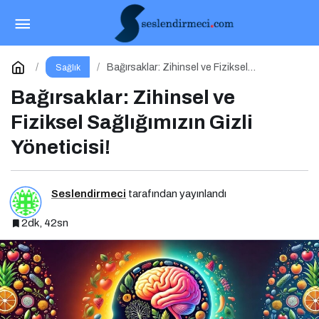
Minimalist Beslenme: Az ile Daha Sağlıklı
Yaşamak
Paylaş
Yorum Yap
Bağırsaklar: Zihinsel ve Fiziksel
Sağlık
Sağlığımızın Gizli Yöneticisi!
Bağırsaklar: Zihinsel ve
Fiziksel Sağlığımızın Gizli
Yöneticisi!
Seslendirmeci
tarafından yayınlandı
2dk, 42sn