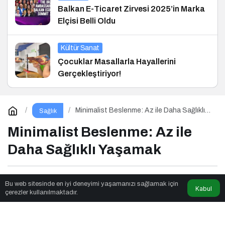
Balkan E-Ticaret Zirvesi 2025’in Marka
Elçisi Belli Oldu
Kültür Sanat
Çocuklar Masallarla Hayallerini
Gerçekleştiriyor!
Minimalist Beslenme: Az ile Daha Sağlıklı
Sağlık
Yaşamak
Minimalist Beslenme: Az ile
Daha Sağlıklı Yaşamak
Seslendirmeci
tarafından yayınlandı
Bu web sitesinde en iyi deneyimi yaşamanızı sağlamak için
Kabul
çerezler kullanılmaktadır.
3dk, 28sn