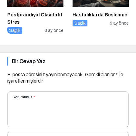
Postprandiyal Oksidatif
Hastalıklarda Beslenme
Stres
Sağlık
9 ay önce
Sağlık
3 ay önce
Bir Cevap Yaz
E-posta adresiniz yayınlanmayacak.
Gerekli alanlar
*
ile
işaretlenmişlerdir
Yorumunuz
*