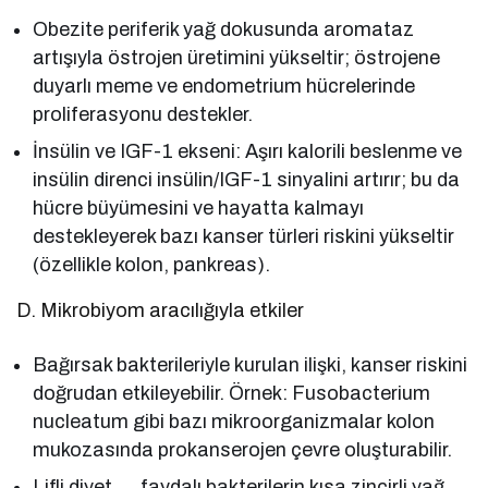
Obezite periferik yağ dokusunda aromataz
artışıyla östrojen üretimini yükseltir; östrojene
duyarlı meme ve endometrium hücrelerinde
proliferasyonu destekler.
İnsülin ve IGF-1 ekseni: Aşırı kalorili beslenme ve
insülin direnci insülin/IGF-1 sinyalini artırır; bu da
hücre büyümesini ve hayatta kalmayı
destekleyerek bazı kanser türleri riskini yükseltir
(özellikle kolon, pankreas).
D. Mikrobiyom aracılığıyla etkiler
Bağırsak bakterileriyle kurulan ilişki, kanser riskini
doğrudan etkileyebilir. Örnek: Fusobacterium
nucleatum gibi bazı mikroorganizmalar kolon
mukozasında prokanserojen çevre oluşturabilir.
Lifli diyet → faydalı bakterilerin kısa zincirli yağ