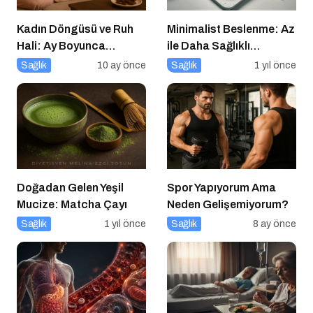
Kadın Döngüsü ve Ruh
Minimalist Beslenme: Az
Hali: Ay Boyunca
ile Daha Sağlıklı
Bedenine ve Duygularına
Yaşamak
Sağlık
10 ay önce
Sağlık
1 yıl önce
Yolculuk
Doğadan Gelen Yeşil
Spor Yapıyorum Ama
Mucize: Matcha Çayı
Neden Gelişemiyorum?
Sağlık
1 yıl önce
Sağlık
8 ay önce