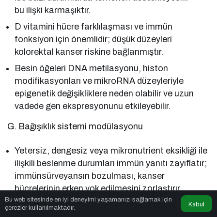
bu ilişki karmaşıktır.
D vitamini hücre farklılaşması ve immün
fonksiyon için önemlidir; düşük düzeyleri
kolorektal kanser riskine bağlanmıştır.
Besin öğeleri DNA metilasyonu, histon
modifikasyonları ve mikroRNA düzeyleriyle
epigenetik değişikliklere neden olabilir ve uzun
vadede gen ekspresyonunu etkileyebilir.
G. Bağışıklık sistemi modülasyonu
Yetersiz, dengesiz veya mikronutrient eksikliği ile
ilişkili beslenme durumları immün yanıtı zayıflatır;
immünsürveyansın bozulması, kanser
hücrelerinin erken yok edilmesini zorlaştırır.
Bu web sitesinde en iyi deneyimi yaşamanızı sağlamak için
Kabul
Kanser Türleri (GI)
çerezler kullanılmaktadır.