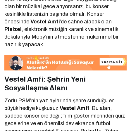
olan bir müzikal gece arıyorsanız, bu konser
kesinlikle listenizin başında olmalı. Konser
öncesinde
Vestel Amfi
’de sahne alacak olan
Pleizel
, elektronik müziğin karanlık ve sinematik
dokularıyla Moby’nin atmosferine mükemmel bir
hazırlık yapacak.
Vestel Amfi: Şehrin Yeni
Sosyalleşme Alanı
Zorlu PSM’nin yaz aylarında şehre sunduğu en
büyük hediye kuşkusuz
Vestel Amfi
. Bu alan,
sadece konserlere değil; film gösterimlerinden quiz
gecelerine ve en önemlisi dev ekranda futbol
heyecanına ev sahipliği yapıyor. Bu hafta, Züber