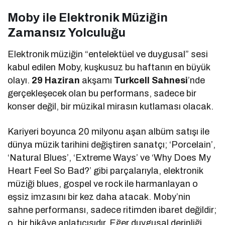
Moby ile Elektronik Müziğin
Zamansız Yolculuğu
Elektronik müziğin “entelektüel ve duygusal” sesi
kabul edilen Moby, kuşkusuz bu haftanın en büyük
olayı.
29 Haziran
akşamı
Turkcell Sahnesi
’nde
gerçekleşecek olan bu performans, sadece bir
konser değil, bir müzikal mirasın kutlaması olacak.
Kariyeri boyunca 20 milyonu aşan albüm satışı ile
dünya müzik tarihini değiştiren sanatçı; ‘Porcelain’,
‘Natural Blues’, ‘Extreme Ways’ ve ‘Why Does My
Heart Feel So Bad?’ gibi parçalarıyla, elektronik
müziği blues, gospel ve rock ile harmanlayan o
eşsiz imzasını bir kez daha atacak. Moby’nin
sahne performansı, sadece ritimden ibaret değildir;
o, bir hikâye anlatıcısıdır. Eğer duygusal derinliği