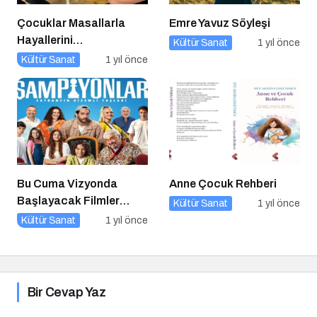
Çocuklar Masallarla
Emre Yavuz Söyleşi
Hayallerini
Kültür Sanat
1 yıl önce
Gerçekleştiriyor!
Kültür Sanat
1 yıl önce
Bu Cuma Vizyonda
Anne Çocuk Rehberi
Başlayacak Filmler
Kültür Sanat
1 yıl önce
Açıklandı
Kültür Sanat
1 yıl önce
Bir Cevap Yaz