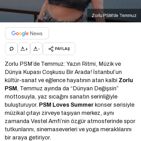
Zorlu PSM’de Temmuz
+
-
PAYLAŞ
Zorlu PSM’de Temmuz: Yazın Ritmi, Müzik ve
Dünya Kupası Coşkusu Bir Arada! İstanbul’un
kültür-sanat ve eğlence hayatının atan kalbi
Zorlu
PSM
, Temmuz ayında da “Dünyan Değişsin”
mottosuyla, yaz sıcağını sanatın serinliğiyle
buluşturuyor.
PSM Loves Summer
konser serisiyle
müzikal çıtayı zirveye taşıyan merkez, aynı
zamanda Vestel Amfi’nin özgür atmosferinde spor
tutkunlarını, sinemaseverleri ve yoga meraklılarını
bir araya getiriyor.