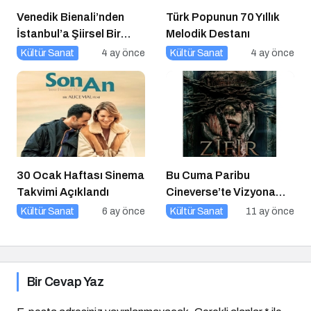
Venedik Bienali’nden
Türk Popunun 70 Yıllık
İstanbul’a Şiirsel Bir
Melodik Destanı
Geçiş
Kültür Sanat
4 ay önce
Kültür Sanat
4 ay önce
30 Ocak Haftası Sinema
Bu Cuma Paribu
Takvimi Açıklandı
Cineverse’te Vizyona
Girecek Filmler
Kültür Sanat
6 ay önce
Kültür Sanat
11 ay önce
Bir Cevap Yaz