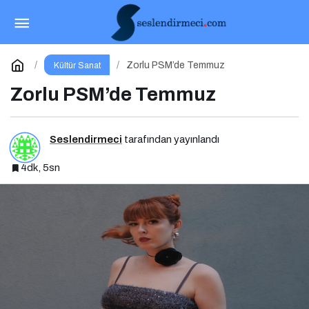
Zorlu PSM’de Haftanın Yıldızları (29 Haziran – 5
Temmuz)
Paylaş
Yorum Yap
Zorlu PSM’de Temmuz
Kültür Sanat
Zorlu PSM’de Temmuz
Seslendirmeci
tarafından yayınlandı
4dk, 5sn