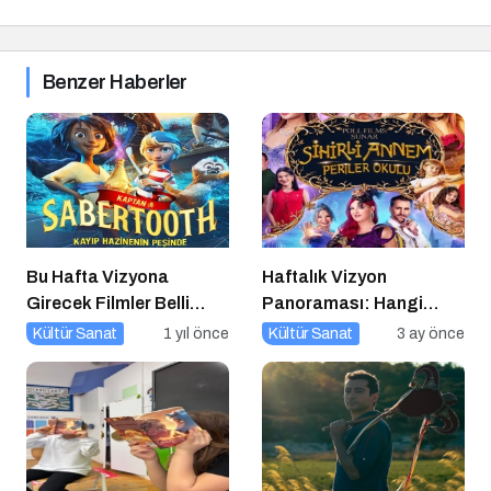
Benzer Haberler
Bu Hafta Vizyona
Haftalık Vizyon
Girecek Filmler Belli
Panoraması: Hangi
Oldu: Sinema Keyfi
Filmi İzlemeli?
Kültür Sanat
1 yıl önce
Kültür Sanat
3 ay önce
Paribu Cineverse’te
Başlıyor!