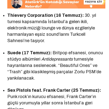
Thievery Corporation (16 Temmuz):
30. yıl
turnesi kapsamında İstanbul’a gelen ikili,
elektronik müziği lounge ve dünya ezgileriyle
harmanlayan eşsiz sound’larını Turkcell
Sahnesi’ne taşıyor.
Suede (17 Temmuz):
Britpop efsanesi, onuncu
stüdyo albümleri
Antidepressants
turnesiyle
hayranlarına seslenecek. “Beautiful Ones” ve
“Trash” gibi klasikleşmiş parçalar Zorlu PSM’de
yankılanacak.
Sex Pistols feat. Frank Carter (25 Temmuz):
Punk rock’ın kurucu efsanesi, Frank Carter’ın
güçlü yorumuyla yıllar sonra İstanbul’a geri