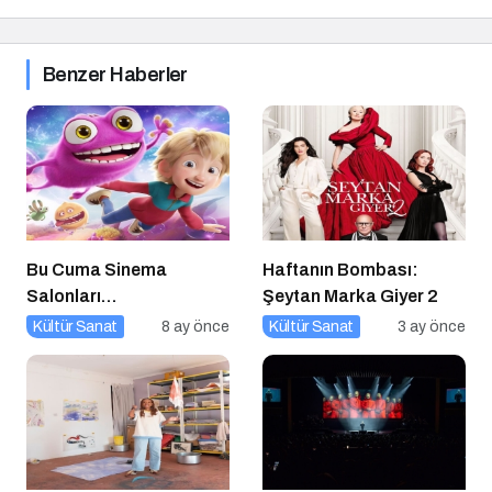
Benzer Haberler
Bu Cuma Sinema
Haftanın Bombası:
Salonları
Şeytan Marka Giyer 2
Hareketleniyor: 26 Aralık
Kültür Sanat
8 ay önce
Kültür Sanat
3 ay önce
Vizyondaki Filmler
Açıklandı