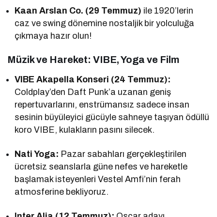
Kaan Arslan Co. (29 Temmuz)
ile 1920’lerin
caz ve swing dönemine nostaljik bir yolculuğa
çıkmaya hazır olun!
Müzik ve Hareket: VIBE, Yoga ve Film
VIBE Akapella Konseri (24 Temmuz):
Coldplay’den Daft Punk’a uzanan geniş
repertuvarlarını, enstrümansız sadece insan
sesinin büyüleyici gücüyle sahneye taşıyan ödüllü
koro VIBE, kulakların pasını silecek.
Nati Yoga:
Pazar sabahları gerçekleştirilen
ücretsiz seanslarla güne nefes ve hareketle
başlamak isteyenleri Vestel Amfi’nin ferah
atmosferine bekliyoruz.
Inter Alia (12 Temmuz):
Oscar adayı