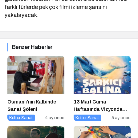
farklı türlerde pek çok filmi izleme şansını
yakalayacak.
Benzer Haberler
Osmanlı’nın Kalbinde
13 Mart Cuma
Sanat Şöleni
Haftasında Vizyonda
Hangi Filmler Var?
Kültür Sanat
4 ay önce
Kültür Sanat
5 ay önce