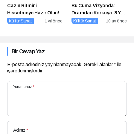
Cazın Ritmini
Bu Cuma Vizyonda:
Hissetmeye Hazır Olun!
Dramdan Korkuya, 8 Yeni
Film Sinemaseverlerle
Kültür Sanat
1 yıl önce
Kültür Sanat
10 ay önce
Buluşuyor!
Bir Cevap Yaz
E-posta adresiniz yayınlanmayacak.
Gerekli alanlar
*
ile
işaretlenmişlerdir
Yorumunuz
*
Adınız
*