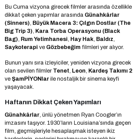
Bu Cuma vizyona girecek filmler arasında özellikle
dikkat çeken yapımlar arasında
Günahkârlar
(Sinners)
,
Büyük Macera 3: Çılgın Dostlar (The
Big Trip 3)
,
Kara Torba Operasyonu (Black
Bag)
,
Rum Yetimhanesi
,
Hay Hak
,
Baldız
,
Saykoterapi
ve
Gözbebeğim
filmleri yer alıyor.
Bunun yanı sıra izleyiciler, yeniden vizyona girecek
olan sevilen filmler
Tenet
,
Leon
,
Kardeş Takımı 2
ve
ŞamPİYONlar
ile nostaljik bir sinema keyfi
yaşayacak.
Haftanın Dikkat Çeken Yapımları
Günahkârlar
, ünlü yönetmen Ryan Coogler’ın
imzasını taşıyor. 1930’ların Louisiana’sında geçen
film, geçmişleriyle hesaplaşmak isteyen ikiz
kardeşlerin, peşlerini bırakmayan karanlık bir