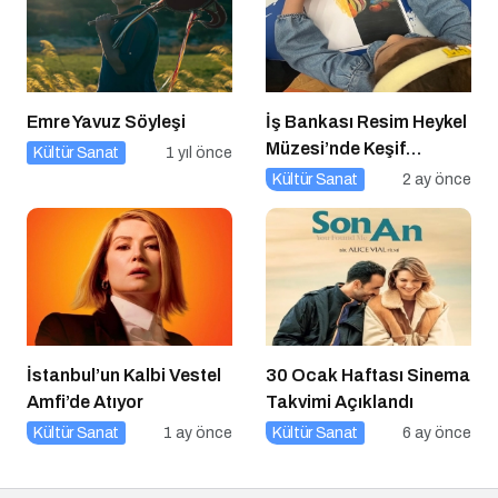
Emre Yavuz Söyleşi
İş Bankası Resim Heykel
Müzesi’nde Keşif
Kültür Sanat
1 yıl önce
Başlıyor!
Kültür Sanat
2 ay önce
İstanbul’un Kalbi Vestel
30 Ocak Haftası Sinema
Amfi’de Atıyor
Takvimi Açıklandı
Kültür Sanat
1 ay önce
Kültür Sanat
6 ay önce