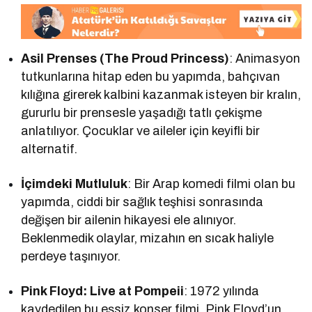
Asil Prenses (The Proud Princess)
: Animasyon
tutkunlarına hitap eden bu yapımda, bahçıvan
kılığına girerek kalbini kazanmak isteyen bir kralın,
gururlu bir prensesle yaşadığı tatlı çekişme
anlatılıyor. Çocuklar ve aileler için keyifli bir
alternatif.
İçimdeki Mutluluk
: Bir Arap komedi filmi olan bu
yapımda, ciddi bir sağlık teşhisi sonrasında
değişen bir ailenin hikayesi ele alınıyor.
Beklenmedik olaylar, mizahın en sıcak haliyle
perdeye taşınıyor.
Pink Floyd: Live at Pompeii
: 1972 yılında
kaydedilen bu eşsiz konser filmi, Pink Floyd’un