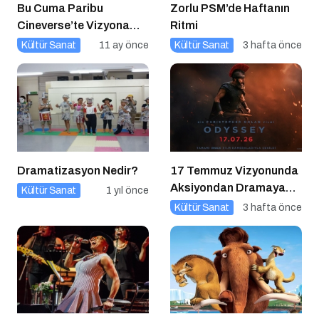
Bu Cuma Paribu
Zorlu PSM’de Haftanın
Cineverse’te Vizyona
Ritmi
Girecek Filmler
Kültür Sanat
11 ay önce
Kültür Sanat
3 hafta önce
Dramatizasyon Nedir?
17 Temmuz Vizyonunda
Aksiyondan Dramaya
Kültür Sanat
1 yıl önce
Bir Yolculuk
Kültür Sanat
3 hafta önce