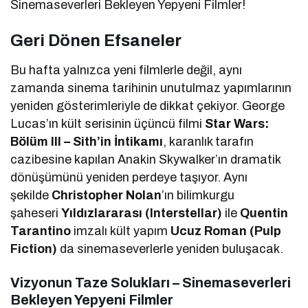
Sinemaseverleri Bekleyen Yepyeni Filmler!
Geri Dönen Efsaneler
Bu hafta yalnızca yeni filmlerle değil, aynı
zamanda sinema tarihinin unutulmaz yapımlarının
yeniden gösterimleriyle de dikkat çekiyor. George
Lucas’ın kült serisinin üçüncü filmi
Star Wars:
Bölüm III – Sith’in İntikamı
, karanlık tarafın
cazibesine kapılan Anakin Skywalker’ın dramatik
dönüşümünü yeniden perdeye taşıyor. Aynı
şekilde
Christopher Nolan
’ın bilimkurgu
şaheseri
Yıldızlararası (Interstellar)
ile
Quentin
Tarantino
imzalı kült yapım
Ucuz Roman (Pulp
Fiction)
da sinemaseverlerle yeniden buluşacak.
Vizyonun Taze Solukları – Sinemaseverleri
Bekleyen Yepyeni Filmler