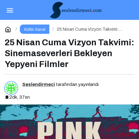
Bu Cuma Vizyonda Başlayacak Filmler
Açıklandı
Paylaş
Yorum Yap
25 Nisan Cuma Vizyon Takvimi:
Kültür Sanat
Sinemaseverleri Bekleyen Yepyeni
Filmler
25 Nisan Cuma Vizyon Takvimi:
Sinemaseverleri Bekleyen
Yepyeni Filmler
Seslendirmeci
tarafından yayınlandı
2dk, 37sn