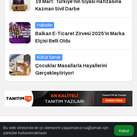
19 Mart: Türkiye’nin Siyasi Hafızasına
Kazınan Sivil Darbe
Haberler
Balkan E-Ticaret Zirvesi 2025’in Marka
Elçisi Belli Oldu
Kültür Sanat
Çocuklar Masallarla Hayallerini
Gerçekleştiriyor!
© Telif Hakkı 30.01.2012, Tüm Hakları Saklıdır.
haber
,
en iyiler
Bu web sitesinde en iyi deneyimi yaşamanızı sağlamak için
listesi
,
bihaber
,
sağlıklı
Kabul
çerezler kullanılmaktadır.