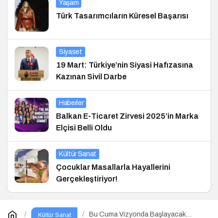
Yaşam
Türk Tasarımcıların Küresel Başarısı
Siyaset
19 Mart: Türkiye’nin Siyasi Hafızasına
Kazınan Sivil Darbe
Haberler
Balkan E-Ticaret Zirvesi 2025’in Marka
Elçisi Belli Oldu
Kültür Sanat
Çocuklar Masallarla Hayallerini
Gerçekleştiriyor!
Bu Cuma Vizyonda Başlayacak
Kültür Sanat